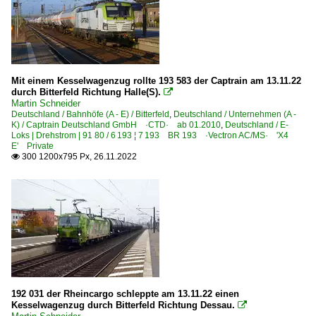
ICE 4 BR 412 · x 412 · x 812
ICE T BR 411 · 5 411
ICE T BR 415 · 5 415
Elektrotriebzüge | 94 80
Mit einem Kesselwagenzug rollte 193 583 der Captrain am 13.11.22
durch Bitterfeld Richtung Halle(S).

0 424 BR 424
Martin Schneider
Deutschland / Bahnhöfe (A - E) / Bitterfeld
,
Deutschland / Unternehmen (A -
0 428 BR 428 ·Flirt (vierteilig)·
K) / Captrain Deutschland GmbH ·CTD· ab 01.2010
,
Deutschland / E-
Loks | Drehstrom | 91 80 / 6 193 ¦ 7 193 BR 193 ·Vectron AC/MS· 'X4
0 442 BR 442 ·Talent 2· 'Hamsterbacke'
E' Private
300 1200x795 Px, 26.11.2022

1 430 BR 430 ·Flirt 3 (sechsteilig)·
1 442 BR 442 ·Talent 2· 'Hamsterbacke'
9 442 BR 442 ·Talent 2· 'Hamsterbacke'
Galerien
Bahn und Tiere
Sonderzüge und Sonderfahrten
192 031 der Rheincargo schleppte am 13.11.22 einen
Kesselwagenzug durch Bitterfeld Richtung Dessau.

Güterverkehr