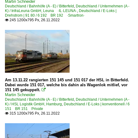
Martin Schneider
Deutschland / Bahnhöfe (A - E) / Bitterfeld
,
Deutschland / Unternehmen (A -
6 140 BR 140 E 40 Private
K) / InfraLeuna GmbH, Leuna ·IL·LEUNA·
,
Deutschland / E-Loks |
Drehstrom | 91 80 / 6 192 BR 192 ·Smartron·
6 142 BR 142 DR 242 E 42
245 1200x795 Px, 26.11.2022

6 143 BR 143 DR 243
6 143 BR 143 DR 243 Lokportraits
6 143 BR 143 DR 243 Private
6 151 BR 151
6 151 BR 151 Private
6 155 BR 155 DR 250 'Energiecontainer'
6 155 BR 155 DR 250 'Energiecontainer' Private
Am 13.11.22 rangierten 151 145 und 151 017 der HSL in Bitterfeld.
Dabei wurde 151 017, welche bis dahin als Wagenlok mitlief, vor
6 156 BR 156 DR 252
151 145 gekuppelt.

Martin Schneider
Deutschland / Bahnhöfe (A - E) / Bitterfeld
,
Deutschland / Unternehmen (A -
Elektrotriebzüge | 93 8x | ICE - IC
K) / HSL Logistik GmbH, Hamburg
,
Deutschland / E-Loks | konventionell / 6
151 BR 151 Private
ICE 1 BR 401 · 5 401 · 5 801-804 ganze Züge
315 1200x795 Px, 26.11.2022

ICE 2 BR 402 · 5 402 · 5 805-808 Triebköpfe oder Züge
ICE 3 BR 403 · 5 403