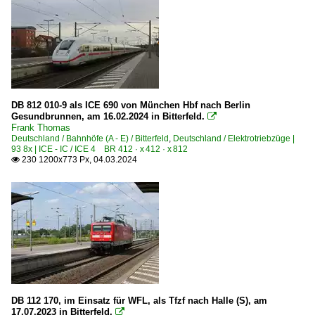
1 273 BR 273 ·MaK G 2000 BB·
1 275 BR 275 ·G 1206·
1 285 BR 285 ·Traxx DE·
1 293 BR 293 DR V 100
DB 812 010-9 als ICE 690 von München Hbf nach Berlin
Dieselloks | bis 100 km/h | 98 80
Gesundbrunnen, am 16.02.2024 in Bitterfeld.

Frank Thomas
0 212 BR 212.9 V 100 PA ·MaK G 1300 BB·
Deutschland / Bahnhöfe (A - E) / Bitterfeld
,
Deutschland / Elektrotriebzüge |
93 8x | ICE - IC / ICE 4 BR 412 · x 412 · x 812
0 275 BR 275 ·MaK G 1206 BB·
230 1200x773 Px, 04.03.2024

0 650 BR 650 ·Vossloh G6·
3 290 BR 290 DB V 90
3 293 BR 293 DR 111 DR V 100
3 294 BR 294.5 remotorisiert ·MaK V 90·
3 295 BR 295 funkferngesteuerte BR 291 ·MaK V 90·
3 345 · 3 346 BR 345 · BR 346 DR 105 · DR 106 DR V 60
DB 112 170, im Einsatz für WFL, als Tfzf nach Halle (S), am
Dieselloks | Kleinloks
17.07.2023 in Bitterfeld.
