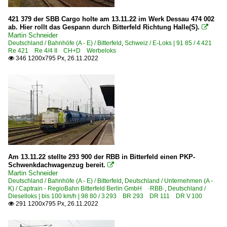
6 183 BR 183 ·ES 64 U4·
421 379 der SBB Cargo holte am 13.11.22 im Werk Dessau 474 002
ab. Hier rollt das Gespann durch Bitterfeld Richtung Halle(S).

6 185 BR 185 ·Traxx AC1/2·
Martin Schneider
6 185 BR 185 ·Traxx AC1/2· Lokportaits
Deutschland / Bahnhöfe (A - E) / Bitterfeld
,
Schweiz / E-Loks | 91 85 / 4 421
Re 421 Re 4/4 II CH+D Werbeloks
6 185 BR 185 ·Traxx AC1/2· Private
346 1200x795 Px, 26.11.2022

6 185 BR 185 ·Traxx AC1/2· Werbeloks
6 186 BR 186 ·Traxx MS2e·
6 186 BR 186 ·Traxx MS2e· Werbeloks
6 187 BR 187 ·Traxx AC3·
6 187 BR 187 ·Traxx AC3· Private
6 189 BR 189 ·ES 64 F4·
Am 13.11.22 stellte 293 900 der RBB in Bitterfeld einen PKP-
6 189 BR 189 ·ES 64 F4· Private
Schwenkdachwagenzug bereit.

Martin Schneider
6 189 BR 189 ·ES 64 F4· Werbeloks
Deutschland / Bahnhöfe (A - E) / Bitterfeld
,
Deutschland / Unternehmen (A -
K) / Captrain - RegioBahn Bitterfeld Berlin GmbH ·RBB·
,
Deutschland /
6 192 BR 192 ·Smartron·
Dieselloks | bis 100 km/h | 98 80 / 3 293 BR 293 DR 111 DR V 100
291 1200x795 Px, 26.11.2022

6 193 ¦ 7 193 BR 193 ·Vectron AC/MS· 'X4 E' Private
6 193 BR 193 ·Vectron AC/MS·