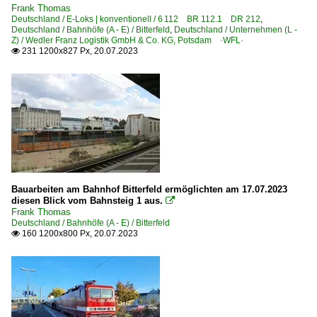
Frank Thomas
3 310 BR 310 · DR 100 ·Kb, Köf Lg II·
Deutschland / E-Loks | konventionell / 6 112 BR 112.1 DR 212
,
Deutschland / Bahnhöfe (A - E) / Bitterfeld
,
Deutschland / Unternehmen (L -
3 312 BR 312 · DR 102.0 LKM V 22 B, V 23
Z) / Wedler Franz Logistik GmbH & Co. KG, Potsdam ·WFL·
231 1200x827 Px, 20.07.2023

Dieseltriebzüge | 95 80
0 620 BR 620 ·Coradia Lint 81·
0 628 BR 628 · 928 · BR 629
0 642 BR 642 ·Desiro· Private
0 643 BR 643 ·Talent· Private
0 646 BR 646 · 946 ·GTW 2/6· Private
Bauarbeiten am Bahnhof Bitterfeld ermöglichten am 17.07.2023
0 650 BR 650 ·RS1· Private
diesen Blick vom Bahnsteig 1 aus.

Frank Thomas
Deutschland / Bahnhöfe (A - E) / Bitterfeld
E-Loks | Altbau
160 1200x800 Px, 20.07.2023

E 18 BR 118 · DR 218
E-Loks | Drehstrom | 91 80
6 101 BR 101