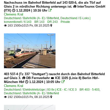
2010
Nachschuss im Bahnhof Bitterfeld auf 143 020-6, die als Tfzf auf
BR 76 ·Traxx DE·
Gleis 2 in nördlicher Richtung unterwegs ist. 🧰 InterTourex GmbH
2010
(ITX) 🕓 1.12.2024 | 10:16 Uhr

Clemens Kral
2011
Deutschland
Deutschland / Bahnhöfe (A - E) / Bitterfeld
,
Deutschland / E-Loks |
konventionell / 6 143 BR 143 DR 243 Private
2012
163 1500x1015 Px, 08.10.2025


Bahndienstfahrzeuge
2013
BR 719.3 · 720.3 | P&T SPZ-ATW, SPZ-STW 3 Schienenprü
2014
BR 744 | Robel BAMOWAG 54.22 Gleisarbeitsfahrzeug
2015
P&T Schotterverteil-und Planiermaschinen (USP)
2016
Stopfmaschinen | sonstige
2017
2018
Bahndienstfahrzeuge | Triebfahrzeuge
2019
403 537-4 (Tz 337 "Stuttgart") rauscht durch den Bahnhof Bitterfeld
1 203 BR 203.3 Umbau DR V 100.1
auf Gleis 3. 🧰 DB Fernverkehr 🚝 ICE 1105 (Linie 8) Berlin Hbf–
München Hbf 🕓 1.12.2024 | 10:05 Uhr

2020
1 293 BR 293 · BR 710.9 DR V 100
Clemens Kral
Deutschland / Elektrotriebzüge | 93 8x | ICE - IC / ICE 3 BR 403 · 5 403
,
6 120 BR 120 · BR 752 DB Netz, DB Systemtechnik
2020
Deutschland / Bahnhöfe (A - E) / Bitterfeld
192 1500x1015 Px, 08.10.2025


2022
Bahntechnische Anlagen und Kunstbauten
2023