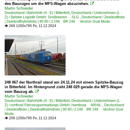
1 218 BR 218 Private
des Bauzuges um die MFS-Wagen abzuziehen.

Martin Schneider
1 219 BR 219 DR 119 'U-Boot'
Deutschland / Bahnhöfe (A - E) / Bitterfeld
,
Deutschland / Unternehmen (L -
Z) / Spitzke Logistik GmbH, Großbeeren ·SLG·
,
Deutschland / Zweikraftloks
1 223 BR 223 · BR 253 · DE 2000 ·ER20·
| Zweikrafthybridloks | 90 80 / 2 248 BR 248 ·Vectron Dual Mode·
269 1200x795 Px, 11.12.2024
1 225 BR 225 Umbau BR 215 Private

1 228 BR 228 · DR 118 DR V 180
1 232 BR 232 DR 132 · DR 130.1 'Ludmilla'
1 232 BR 232 DR 132 · DR 130.1 Lokportraits 'Ludmill
1 232 BR 232 DR 132 · DR 130.1 Private 'Ludmilla'
1 233 BR 233 Umbau DB 232 'Ludmilla'
1 246 BR 246 ·Traxx DE·
248 067 der Northrail stand am 24.11.24 mit einem Spitzke-Bauzug
1 247 BR 247 ·Vectron DE· Private
in Bitterfeld. Im Hintergrund zieht 248 029 gerade die MFS-Wagen
vom Bauzug ab.

1 250 BR 250 ·DE-AC33C· 'Tiger'
Martin Schneider
Deutschland / Bahnhöfe (A - E) / Bitterfeld
,
Deutschland / Unternehmen (L -
1 261 BR 261 · BR 260 ·Gravita 10 BB·
Z) / northrail Fahrzeugverwaltungs GmbH, Hamburg ·NRAIL·
,
Deutschland
/ Zweikraftloks | Zweikrafthybridloks | 90 80 / 2 248 BR 248 ·Vectron Dual
1 264 BR 264 ·Maxima 40 CC·
Mode·
209 1200x795 Px, 11.12.2024

1 266 BR 266 ·JT42CWR(M/-T1)· Class 66
1 271 BR 271 ·G 1000 BB·