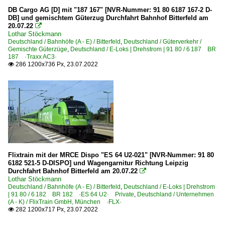
DB Cargo AG [D] mit "187 167" [NVR-Nummer: 91 80 6187 167-2 D-
Captrain Deutschland GmbH ·CTD· ab 01.2010
DB] und gemischtem Güterzug Durchfahrt Bahnhof Bitterfeld am
20.07.22

Centralbahn GmbH, Mönchengladbach ·CBB·
Lothar Stöckmann
Deutschland / Bahnhöfe (A - E) / Bitterfeld
,
Deutschland / Güterverkehr /
CFL Cargo Deutschland GmbH
Gemischte Güterzüge
,
Deutschland / E-Loks | Drehstrom | 91 80 / 6 187 BR
187 ·Traxx AC3·
CTHS Container Terminal Halle Saale
286 1200x736 Px, 23.07.2022

CTL Logistik GmbH, Berlin
DB AutoZug GmbH, Dortmund
DB Bahnbau Gruppe GmbH, Berlin ·DBG·
Deutsche Bahn Gleisbau GmbH ·DBG·
Deutsche Gleis- und Tiefbau GmbH ·DGT·
EBM Cargo GmbH
Flixtrain mit der MRCE Dispo "ES 64 U2-021" [NVR-Nummer: 91 80
Eisenbahn Logistik Leipzig GmbH ·ELL·
6182 521-5 D-DISPO] und Wagengarnitur Richtung Leipzig
Durchfahrt Bahnhof Bitterfeld am 20.07.22

Eisenbahnen und Verkehrsbetriebe Elbe-Weser GmbH, Z
Lothar Stöckmann
Deutschland / Bahnhöfe (A - E) / Bitterfeld
,
Deutschland / E-Loks | Drehstrom
Eisenbahngesellschaft Potsdam ·EGP·
| 91 80 / 6 182 BR 182 ·ES 64 U2· Private
,
Deutschland / Unternehmen
(A - K) / FlixTrain GmbH, München ·FLX·
ERS Railways GmbH, Hamburg ·DB·
282 1200x717 Px, 23.07.2022

FlixTrain GmbH, München ·FLX·