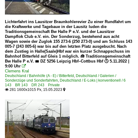
6 101 BR 101 Lokportraits
6 101 BR 101 Werbeloks
6 120 BR 120.1
Lichterfahrt ins Lausitzer Braunkohlerevier Zu einer Rundfahrt um
die Kraftwerke und Tagebaue in der Lausitz luden die
6 120 BR 120.1 Werbeloks
Traditionsgemeinschaft Bw Halle P e.V. und der Lausitzer
Dampflok Club e.V. ein. Der Sonderzug, bestehend aus acht
6 145 BR 145 ·Traxx AC·
Wagen sowie der Zuglok 155 273-6 (250 273-0) und am Schluss 143
005-7 (243 005-6) war bis auf den letzten Platz ausgebucht. Nach
6 145 BR 145 ·Traxx AC· Private
dem Zustieg in Halle(Saale)Hbf war ein kurzer Schnappschuss im
Bahnhof Bitterfeld auf Gleis 1 möglich. 🧰 Traditionsgemeinschaft
6 145 BR 145 ·Traxx AC· Werbeloks
Bw Halle P e.V. 🚝 DZ 5256 Leipzig Hbf–Cottbus Hbf 🕓 5.11.2022 |
6 146 BR 146 ·Traxx AC1/2·
9:00 Uhr

Clemens Kral
6 146 BR 146 ·Traxx AC1/2· Lokportraits
Deutschland / Bahnhöfe (A - E) / Bitterfeld
,
Deutschland / Galerien /
Sonderzüge und Sonderfahrten
,
Deutschland / E-Loks | konventionell / 6
6 146 BR 146 ·Traxx AC1/2· Werbeloks
143 BR 143 DR 243 Private
281 1600x1015 Px, 15.05.2023


6 146 BR 146.5 ·Traxx AC2· IC
6 152 BR 152 ·ES 64 F·
6 152 BR 152 ·ES 64 F· Werbeloks
6 182 BR 182 ·ES 64 U2·
6 182 BR 182 ·ES 64 U2· Private
6 182 BR 182 ·ES 64 U2· Werbeloks