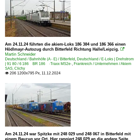
Empfangsgebäude
2024
Stellwerke
Dampfloks
BR 01.5 DR 01.15 ·DR-Rekolok·
BR 03 DB 003 · DR 03.2
Am 24.11.24 führten die akiem-Loks 186 384 und 186 366 einen
Hödlmayr-Autozug durch Bitterfeld Richtung Halle/Leipzig.

BR 52 DR 52.1-7/52.9 ·Kriegslok·
Martin Schneider
Deutschland / Bahnhöfe (A - E) / Bitterfeld
,
Deutschland / E-Loks | Drehstrom
| 91 80 / 6 186 BR 186 ·Traxx MS2e·
,
Frankreich / Unternehmen / Akiem
Dieselloks | 92 80
SAS, Clichy
206 1200x795 Px, 11.12.2024

1 202 BR 202 DR 112 · DR 110 DR V 100.1
1 203 BR 203 DR 110 Umbau DR V 100.1 Private
1 204 BR 204 · DR 110 DR V 100
1 211 BR 211 DB V 100.10 Private
1 212 BR 212 DB V 100.20
1 218 BR 218
1 218 BR 218 Lokportraits
Am 24.11.24 war Spitzke mit 248 029 und 248 067 in Bitterfeld mit
einem Bauzug vor Ort. Hier rangiert 248 029 an die andere Seite