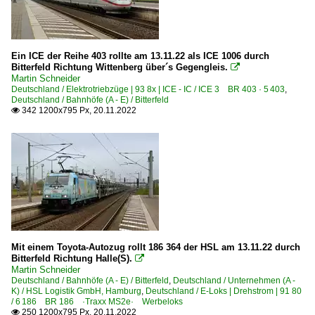
Doppelstock-Steuerwagen 2. Generation für DR 760.0
Doppelstock-Steuerwagen 4. Generation 763-767, 785
IC-Steuerwagen InterRegio 269, 287
Ein ICE der Reihe 403 rollte am 13.11.22 als ICE 1006 durch
Bitterfeld Richtung Wittenberg über´s Gegengleis.

IC-Steuerwagen 286
Martin Schneider
Deutschland / Elektrotriebzüge | 93 8x | ICE - IC / ICE 3 BR 403 · 5 403
,
Deutschland / Bahnhöfe (A - E) / Bitterfeld
Regional- und Fernzüge
342 1200x795 Px, 20.11.2022

IC InterCity-Züge
Lz Lokzüge
Mess Messzüge
MET Metropolitan-Züge
PbZ Personenzug für besondere Zwecke
Regionalzüge (Bundesländer)
Mit einem Toyota-Autozug rollt 186 364 der HSL am 13.11.22 durch
Bitterfeld Richtung Halle(S).

Sachsen-Anhalt
Martin Schneider
Deutschland / Bahnhöfe (A - E) / Bitterfeld
,
Deutschland / Unternehmen (A -
K) / HSL Logistik GmbH, Hamburg
,
Deutschland / E-Loks | Drehstrom | 91 80
S-Bahnen und Regionalstadtbahnen
/ 6 186 BR 186 ·Traxx MS2e· Werbeloks
250 1200x795 Px, 20.11.2022
