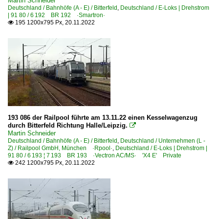
Martin Schneider
Deutschland / Bahnhöfe (A - E) / Bitterfeld
,
Deutschland / E-Loks | Drehstrom
Gemischte Güterzüge
| 91 80 / 6 192 BR 192 ·Smartron·
195 1200x795 Px, 20.11.2022

Güterzüge (sonstige)
Kessel- und Silozüge
KLV Containerzüge
Schwertransporte
Zementzüge
Güterwagen
193 086 der Railpool führte am 13.11.22 einen Kesselwagenzug
7 | Gattung Z | Kesselwagen
durch Bitterfeld Richtung Halle/Leipzig.

Martin Schneider
Kesselwagen
Deutschland / Bahnhöfe (A - E) / Bitterfeld
,
Deutschland / Unternehmen (L -
Z) / Railpool GmbH, München ·Rpool·
,
Deutschland / E-Loks | Drehstrom |
91 80 / 6 193 ¦ 7 193 BR 193 ·Vectron AC/MS· 'X4 E' Private
Personenwagen
242 1200x795 Px, 20.11.2022

Bahnpostwagen alle Umbauten
Personenwagen | Steuerwagen
Doppelstock-Steuerwagen 1. Generation modernisiert (B