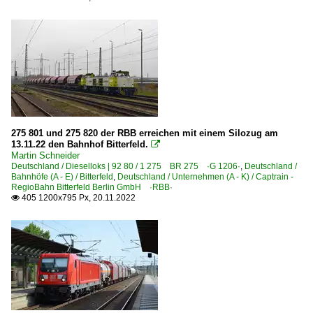
S-Bahn Mitteldeutschland
Sonstiges
Zugzielanzeiger, Zugzieltafeln
Strecken | KBS 200-299
250 (Berlin–) Wittenberg – Bitterfeld – Halle
275 801 und 275 820 der RBB erreichen mit einem Silozug am
13.11.22 den Bahnhof Bitterfeld.

Unternehmen (A - K)
Martin Schneider
Deutschland / Dieselloks | 92 80 / 1 275 BR 275 ·G 1206·
,
Deutschland /
Abellio Rail Mitteldeutschland GmbH ·ABRM·
Bahnhöfe (A - E) / Bitterfeld
,
Deutschland / Unternehmen (A - K) / Captrain -
RegioBahn Bitterfeld Berlin GmbH ·RBB·
Alstom Transport Deutschland GmbH ·AMS·ALS·ALHB·
405 1200x795 Px, 20.11.2022

Anhaltinisch-Brandenburgische Eisenbahngesellschaft
ArcelorMittal Eisenhüttenstadt Transport GmbH ·EKO·
Bayerische Cargobahn GmbH ·BCB·
Captrain - Hörseltalbahn GmbH, Eisenach ·HTB·
Captrain - ITL Eisenbahngesellschaft mbH, Dresden ·ITL
Captrain - RegioBahn Bitterfeld Berlin GmbH ·RBB·