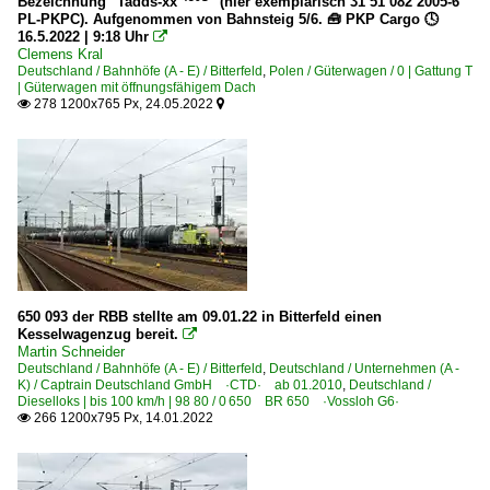
Bezeichnung "Tadds-xx
" (hier exemplarisch 31 51 082 2005-6
PL-PKPC). Aufgenommen von Bahnsteig 5/6. 🧰 PKP Cargo 🕓
16.5.2022 | 9:18 Uhr

Clemens Kral
Deutschland / Bahnhöfe (A - E) / Bitterfeld
,
Polen / Güterwagen / 0 | Gattung T
| Güterwagen mit öffnungsfähigem Dach
278 1200x765 Px, 24.05.2022


650 093 der RBB stellte am 09.01.22 in Bitterfeld einen
Kesselwagenzug bereit.

Martin Schneider
Deutschland / Bahnhöfe (A - E) / Bitterfeld
,
Deutschland / Unternehmen (A -
K) / Captrain Deutschland GmbH ·CTD· ab 01.2010
,
Deutschland /
Dieselloks | bis 100 km/h | 98 80 / 0 650 BR 650 ·Vossloh G6·
266 1200x795 Px, 14.01.2022
