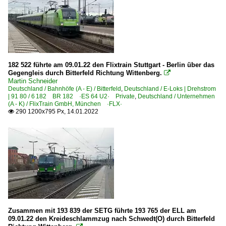
182 522 führte am 09.01.22 den Flixtrain Stuttgart - Berlin über das
Gegengleis durch Bitterfeld Richtung Wittenberg.

Martin Schneider
Deutschland / Bahnhöfe (A - E) / Bitterfeld
,
Deutschland / E-Loks | Drehstrom
| 91 80 / 6 182 BR 182 ·ES 64 U2· Private
,
Deutschland / Unternehmen
(A - K) / FlixTrain GmbH, München ·FLX·
290 1200x795 Px, 14.01.2022

Zusammen mit 193 839 der SETG führte 193 765 der ELL am
09.01.22 den Kreideschlammzug nach Schwedt(O) durch Bitterfeld