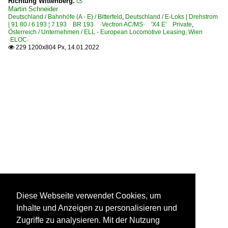
Richtung Wittenberg.

Martin Schneider
Deutschland / Bahnhöfe (A - E) / Bitterfeld
,
Deutschland / E-Loks | Drehstrom
| 91 80 / 6 193 ¦ 7 193 BR 193 ·Vectron AC/MS· 'X4 E' Private
,
Österreich / Unternehmen / ELL - European Locomotive Leasing, Wien
·ELOC·
229 1200x804 Px, 14.01.2022

Diese Webseite verwendet Cookies, um
Inhalte und Anzeigen zu personalisieren und
Zugriffe zu analysieren. Mit der Nutzung