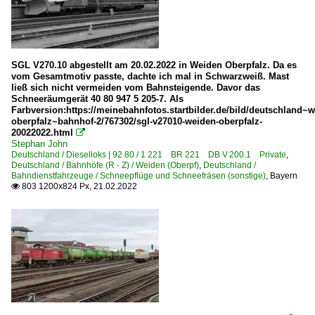
SGL V270.10 abgestellt am 20.02.2022 in Weiden Oberpfalz. Da es
vom Gesamtmotiv passte, dachte ich mal in Schwarzweiß. Mast
ließ sich nicht vermeiden vom Bahnsteigende. Davor das
Schneeräumgerät 40 80 947 5 205-7. Als
Farbversion:https://meinebahnfotos.startbilder.de/bild/deutschland~w
oberpfalz~bahnhof-2/767302/sgl-v27010-weiden-oberpfalz-
20022022.html

Stephan John
Deutschland / Dieselloks | 92 80 / 1 221 BR 221 DB V 200.1 Private
,
Deutschland / Bahnhöfe (R - Z) / Weiden (Oberpf)
,
Deutschland /
Bahndienstfahrzeuge / Schneepflüge und Schneefräsen (sonstige)
,
Bayern
803 1200x824 Px, 21.02.2022
