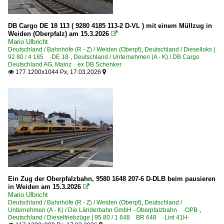
2010
Bahntechnische Anlagen und Kunstbauten
2010
DB Cargo DE 18 113 ( 9280 4185 113-2 D-VL ) mit einem Müllzug in
Prellböcke
2011
Weiden (Oberpfalz) am 15.3.2026

Mario Ulbricht
Schilder für den Bahnverkehr
2012
Deutschland / Bahnhöfe (R - Z) / Weiden (Oberpf)
,
Deutschland / Dieselloks |
~ Sonstiges
92 80 / 4 185 ·DE 18·
,
Deutschland / Unternehmen (A - K) / DB Cargo
2013
Deutschland AG, Mainz ex DB Schenker
177 1200x1044 Px, 17.03.2026


2014
Dieselloks | 92 80
2017
1 120 BR 220 DR 120 DR V 200 'Taigatrommel'
2018
1 203 BR 203 DR 110 Umbau DR V 100.1 Private
2019
1 204 BR 204 · DR 110 DR V 100
1 215 BR 215 DB V 163
2020
1 218 BR 218
2020
1 221 BR 221 DB V 200.1 Private
2021
Ein Zug der Oberpfalzbahn, 9580 1648 207-6 D-DLB beim pausieren
1 223 BR 223 · BR 253 · DE 2000 ·ER20·
in Weiden am 15.3.2026
2022

Mario Ulbricht
1 232 BR 232 DR 132 · DR 130.1 'Ludmilla'
2023
Deutschland / Bahnhöfe (R - Z) / Weiden (Oberpf)
,
Deutschland /
Unternehmen (A - K) / Die Länderbahn GmbH - Oberpfalzbahn ·OPB·
,
1 233 BR 233 Umbau DB 232 'Ludmilla'
2026
Deutschland / Dieseltriebzüge | 95 80 / 1 648 BR 648 ·Lint 41H·