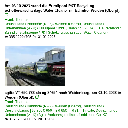
1 648 BR 648 ·Lint 41H·
Am 03.10.2023 stand die Eurailpool P&T Recycling
Schotterwaschanlage Water-Cleaner im Bahnhof Weiden (Oberpf).
Güterverkehr

Frank Thomas
Deutschland / Bahnhöfe (R - Z) / Weiden (Oberpf)
KLV Containerzüge
,
Deutschland /
Unternehmen (A - K) / Eurailpool GmbH, Ismaning ·ERAIL·
,
Deutschland /
Militärtransporte
Bahndienstfahrzeuge / P&T Schotterwaschanlage (Water-Cleaner)
385 1200x705 Px, 31.01.2025

Regionalzüge (Bundesländer)
Bayern
Strecken | KBS 800-999
855 Regensburg – Weiden – Oberkotzau (–Hof)
Unternehmen (A - K)
agilis VT 650.736 als ag 84654 nach Weidenberg, am 03.10.2023 in
Weiden (Oberpf).

Agilis Verkehrsgesellschaft mbH und Co. KG
Frank Thomas
Deutschland / Bahnhöfe (R - Z) / Weiden (Oberpf)
,
Deutschland /
DB Cargo Deutschland AG, Mainz ex DB Schenker
Dieseltriebzüge | 95 80 / 0 650 BR 650 ·RS1· Private
,
Deutschland /
Unternehmen (A - K) / Agilis Verkehrsgesellschaft mbH und Co. KG
Die Länderbahn GmbH - Arriva-Länderbahn-Express (ale
316 1200x800 Px, 20.11.2023

Die Länderbahn GmbH - Oberpfalzbahn ·OPB·