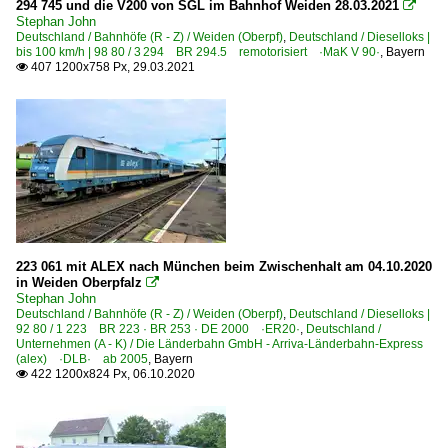
294 745 und die V200 von SGL im Bahnhof Weiden 28.03.2021

Stephan John
Deutschland / Bahnhöfe (R - Z) / Weiden (Oberpf)
,
Deutschland / Dieselloks |
bis 100 km/h | 98 80 / 3 294 BR 294.5 remotorisiert ·MaK V 90·
,
Bayern
407 1200x758 Px, 29.03.2021

223 061 mit ALEX nach München beim Zwischenhalt am 04.10.2020
in Weiden Oberpfalz

Stephan John
Deutschland / Bahnhöfe (R - Z) / Weiden (Oberpf)
,
Deutschland / Dieselloks |
92 80 / 1 223 BR 223 · BR 253 · DE 2000 ·ER20·
,
Deutschland /
Unternehmen (A - K) / Die Länderbahn GmbH - Arriva-Länderbahn-Express
(alex) ·DLB· ab 2005
,
Bayern
422 1200x824 Px, 06.10.2020
