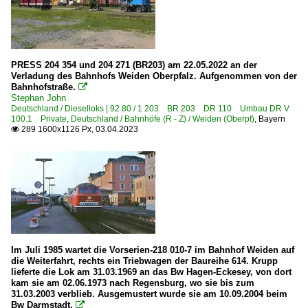
PRESS 204 354 und 204 271 (BR203) am 22.05.2022 an der
Verladung des Bahnhofs Weiden Oberpfalz. Aufgenommen von der
Bahnhofstraße.

Stephan John
Deutschland / Dieselloks | 92 80 / 1 203 BR 203 DR 110 Umbau DR V
100.1 Private
,
Deutschland / Bahnhöfe (R - Z) / Weiden (Oberpf)
,
Bayern
289 1600x1126 Px, 03.04.2023

Im Juli 1985 wartet die Vorserien-218 010-7 im Bahnhof Weiden auf
die Weiterfahrt, rechts ein Triebwagen der Baureihe 614. Krupp
lieferte die Lok am 31.03.1969 an das Bw Hagen-Eckesey, von dort
kam sie am 02.06.1973 nach Regensburg, wo sie bis zum
31.03.2003 verblieb. Ausgemustert wurde sie am 10.09.2004 beim
Bw Darmstadt.
