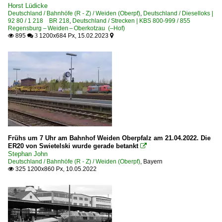
Horst Lüdicke
Deutschland / Bahnhöfe (R - Z) / Weiden (Oberpf)
,
Deutschland / Dieselloks |
92 80 / 1 218 BR 218
,
Deutschland / Strecken | KBS 800-999 / 855
Regensburg – Weiden – Oberkotzau (–Hof)
895
1200x684 Px, 15.02.2023

 3

Frühs um 7 Uhr am Bahnhof Weiden Oberpfalz am 21.04.2022. Die
ER20 von Swietelski wurde gerade betankt

Stephan John
Deutschland / Bahnhöfe (R - Z) / Weiden (Oberpf)
,
Bayern
325 1200x860 Px, 10.05.2022
