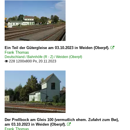
Die Länderbahn GmbH - Vogtlandbahn ·VBG·
Eurailpool GmbH, Ismaning ·ERAIL·
Unternehmen (L - Z)
Leipziger Eisenbahnverkehrsgesellschaft mbH ·LEG·
PRESS Eisenbahn-Bau- und Betriebsgesellschaft Pressnit
Ein Teil der Gütergleise am 03.10.2023 in Weiden (Oberpf).

Frank Thomas
Deutschland / Bahnhöfe (R - Z) / Weiden (Oberpf)
Unternehmen | historisch
228 1200x800 Px, 20.11.2023

Arriva Deutschland bis 12.2010 >Netirena
Der Prellbock am Gleis 100 (vermutlich ehem. Zufahrt zum Bw),
am 03.10.2023 in Weiden (Oberpf).

Frank Thomas