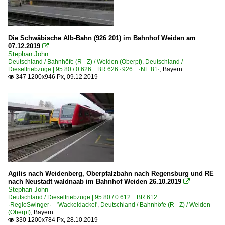
Die Schwäbische Alb-Bahn (926 201) im Bahnhof Weiden am
07.12.2019

Stephan John
Deutschland / Bahnhöfe (R - Z) / Weiden (Oberpf)
,
Deutschland /
Dieseltriebzüge | 95 80 / 0 626 BR 626 · 926 ·NE 81·
,
Bayern
347 1200x946 Px, 09.12.2019

Agilis nach Weidenberg, Oberpfalzbahn nach Regensburg und RE
nach Neustadt waldnaab im Bahnhof Weiden 26.10.2019

Stephan John
Deutschland / Dieseltriebzüge | 95 80 / 0 612 BR 612
·RegioSwinger· 'Wackeldackel'
,
Deutschland / Bahnhöfe (R - Z) / Weiden
(Oberpf)
,
Bayern
330 1200x784 Px, 28.10.2019
