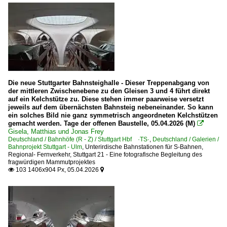
Die neue Stuttgarter Bahnsteighalle - Dieser Treppenabgang von
der mittleren Zwischenebene zu den Gleisen 3 und 4 führt direkt
auf ein Kelchstütze zu. Diese stehen immer paarweise versetzt
jeweils auf dem übernächsten Bahnsteig nebeneinander. So kann
ein solches Bild nie ganz symmetrisch angeordneten Kelchstützen
gemacht werden. Tage der offenen Baustelle, 05.04.2026 (M)

Gisela, Matthias und Jonas Frey
Deutschland / Bahnhöfe (R - Z) / Stuttgart Hbf ·TS·
,
Deutschland / Galerien /
Bahnprojekt Stuttgart - Ulm
,
Unterirdische Bahnstationen für S-Bahnen,
Regional- Fernverkehr
,
Stuttgart 21 - Eine fotografische Begleitung des
fragwürdigen Mammutprojektes
103 1406x904 Px, 05.04.2026

