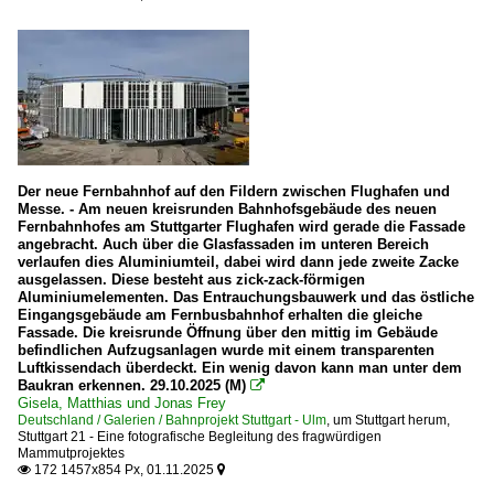
Der neue Fernbahnhof auf den Fildern zwischen Flughafen und
Messe. - Am neuen kreisrunden Bahnhofsgebäude des neuen
Fernbahnhofes am Stuttgarter Flughafen wird gerade die Fassade
angebracht. Auch über die Glasfassaden im unteren Bereich
verlaufen dies Aluminiumteil, dabei wird dann jede zweite Zacke
ausgelassen. Diese besteht aus zick-zack-förmigen
Aluminiumelementen. Das Entrauchungsbauwerk und das östliche
Eingangsgebäude am Fernbusbahnhof erhalten die gleiche
Fassade. Die kreisrunde Öffnung über den mittig im Gebäude
befindlichen Aufzugsanlagen wurde mit einem transparenten
Luftkissendach überdeckt. Ein wenig davon kann man unter dem
Baukran erkennen. 29.10.2025 (M)

Gisela, Matthias und Jonas Frey
Deutschland / Galerien / Bahnprojekt Stuttgart - Ulm
,
um Stuttgart herum
,
Stuttgart 21 - Eine fotografische Begleitung des fragwürdigen
Mammutprojektes
172 1457x854 Px, 01.11.2025

