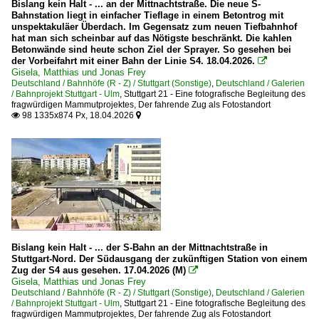
2012
Bislang kein Halt - ... an der Mittnachtstraße. Die neue S-
Bahnstation liegt in einfacher Tieflage in einem Betontrog mit
Stuttgart Hbf ·TS·
2013
unspektakuläer Überdach. Im Gegensatz zum neuen Tiefbahnhof
hat man sich scheinbar auf das Nötigste beschränkt. Die kahlen
Ulm Hbf ·TQU R/F·
2014
Betonwände sind heute schon Ziel der Sprayer. So gesehen bei
der Vorbeifahrt mit einer Bahn der Linie S4. 18.04.2026.

2015
Gisela, Matthias und Jonas Frey
Bahntechnische Anlagen und Kunstbauten
Deutschland / Bahnhöfe (R - Z) / Stuttgart (Sonstige)
,
Deutschland / Galerien
2016
/ Bahnprojekt Stuttgart - Ulm
,
Stuttgart 21 - Eine fotografische Begleitung des
Brücken und Kreuzungsbauwerke
fragwürdigen Mammutprojektes
,
Der fahrende Zug als Fotostandort
2017
98 1335x874 Px, 18.04.2026

Empfangsgebäude

2018
Tunnel
2019
Dampfloks
2020
BR 58.2-21 bad. sächs. württ. preuß. G 12
2020
2021
E-Loks | Drehstrom | 91 80
2022
Bislang kein Halt - ... der S-Bahn an der Mittnachtstraße in
6 101 BR 101
Stuttgart-Nord. Der Südausgang der zukünftigen Station von einem
2023
Zug der S4 aus gesehen. 17.04.2026 (M)
6 146 BR 146 ·Traxx AC1/2·

Gisela, Matthias und Jonas Frey
2024
6 193 ¦ 7 193 BR 193 ·Vectron AC/MS· 'X4 E' Private
Deutschland / Bahnhöfe (R - Z) / Stuttgart (Sonstige)
,
Deutschland / Galerien
/ Bahnprojekt Stuttgart - Ulm
,
Stuttgart 21 - Eine fotografische Begleitung des
2025
fragwürdigen Mammutprojektes
,
Der fahrende Zug als Fotostandort