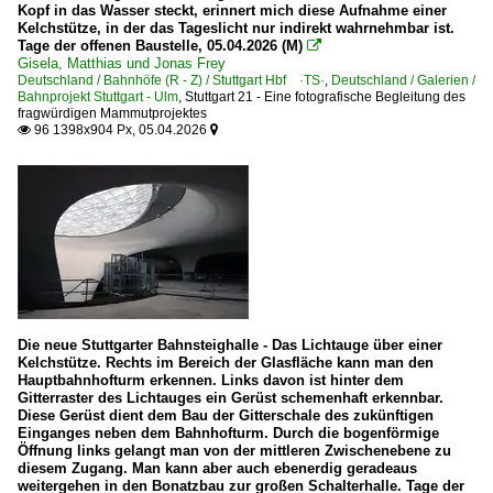
Kopf in das Wasser steckt, erinnert mich diese Aufnahme einer
Kelchstütze, in der das Tageslicht nur indirekt wahrnehmbar ist.
Tage der offenen Baustelle, 05.04.2026 (M)

Gisela, Matthias und Jonas Frey
Deutschland / Bahnhöfe (R - Z) / Stuttgart Hbf ·TS·
,
Deutschland / Galerien /
Bahnprojekt Stuttgart - Ulm
,
Stuttgart 21 - Eine fotografische Begleitung des
fragwürdigen Mammutprojektes
96 1398x904 Px, 05.04.2026


Die neue Stuttgarter Bahnsteighalle - Das Lichtauge über einer
Kelchstütze. Rechts im Bereich der Glasfläche kann man den
Hauptbahnhofturm erkennen. Links davon ist hinter dem
Gitterraster des Lichtauges ein Gerüst schemenhaft erkennbar.
Diese Gerüst dient dem Bau der Gitterschale des zukünftigen
Einganges neben dem Bahnhofturm. Durch die bogenförmige
Öffnung links gelangt man von der mittleren Zwischenebene zu
diesem Zugang. Man kann aber auch ebenerdig geradeaus
weitergehen in den Bonatzbau zur großen Schalterhalle. Tage der