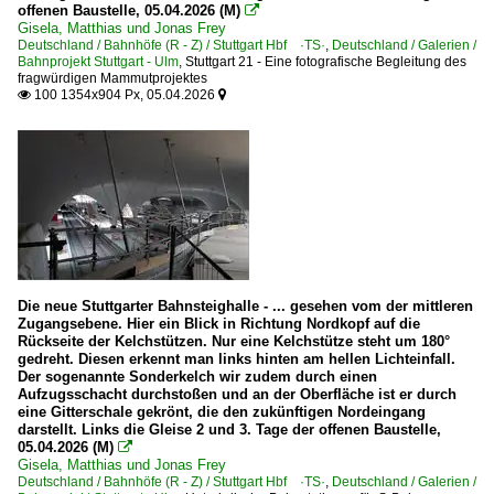
offenen Baustelle, 05.04.2026 (M)

Gisela, Matthias und Jonas Frey
Deutschland / Bahnhöfe (R - Z) / Stuttgart Hbf ·TS·
,
Deutschland / Galerien /
Bahnprojekt Stuttgart - Ulm
,
Stuttgart 21 - Eine fotografische Begleitung des
fragwürdigen Mammutprojektes
100 1354x904 Px, 05.04.2026


Die neue Stuttgarter Bahnsteighalle - ... gesehen vom der mittleren
Zugangsebene. Hier ein Blick in Richtung Nordkopf auf die
Rückseite der Kelchstützen. Nur eine Kelchstütze steht um 180°
gedreht. Diesen erkennt man links hinten am hellen Lichteinfall.
Der sogenannte Sonderkelch wir zudem durch einen
Aufzugsschacht durchstoßen und an der Oberfläche ist er durch
eine Gitterschale gekrönt, die den zukünftigen Nordeingang
darstellt. Links die Gleise 2 und 3. Tage der offenen Baustelle,
05.04.2026 (M)

Gisela, Matthias und Jonas Frey
Deutschland / Bahnhöfe (R - Z) / Stuttgart Hbf ·TS·
,
Deutschland / Galerien /