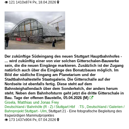
E-Loks | konventionell
121 1410x874 Px, 18.04.2026


2026
6 111 BR 111
Elektrotriebzüge | 93 8x | ICE - IC
ICE 1 BR 401 · 5 401 · 5 801-804 ganze Züge
ICE 3 BR 403 · 5 403
ICE 3 BR 407 · 5 407 ·Velaro D·
Der zukünftige Südeingang des neuen Stuttgart Hauptbahnhofes -
... wird zukünftig einer von vier solchen Gitterschalen-Bauwerke
Elektrotriebzüge | 94 80
sein, die die neuen Eingänge markieren. Zusätzlich ist der Zugang
natürlich auch über die Eingänge des Bonatzbaues möglich. Im
0 423 BR 423
Bild der südliche Eingang am Planetarium und der
Stadtbahnhaltestelle Staatsgalerie. Die Gitterschalle auf der
0 425 BR 425 'Quietschie'
Nordseite ist ebenfalls fertig. Diese steht auf dem
Bahnsteighallendach über dem Sonderkelch, der anders herum
0 430 BR 430
steht. Neben dem Bahnhofsturm geht jetzt die dritte Gitterschale in
Bau. Tage der offenen Baustelle, 05.04.2026 (M)

1 429 BR 429 ·Flirt 3 (fünfteilig)·
Gisela, Matthias und Jonas Frey
Deutschland / Bahnhöfe (R - Z) / Stuttgart Hbf ·TS·
8 442 BR 442 ·Talent 3·
,
Deutschland / Galerien /
Bahnprojekt Stuttgart - Ulm
,
Stuttgart 21 - Eine fotografische Begleitung des
fragwürdigen Mammutprojektes
173 1437x904 Px, 07.04.2026

Galerien
