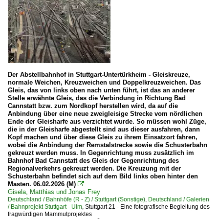
Der Abstellbahnhof in Stuttgart-Untertürkheim - Gleiskreuze,
normale Weichen, Kreuzweichen und Doppelkreuzweichen. Das
Gleis, das von links oben nach unten führt, ist das an anderer
Stelle erwähnte Gleis, das die Verbindung in Richtung Bad
Cannstatt bzw. zum Nordkopf herstellen wird, da auf die
Anbindung über eine neue zweigleisige Strecke vom nördlichen
Ende der Gleisharfe aus verzichtet wurde. So müssen wohl Züge,
die in der Gleisharfe abgestellt sind aus dieser ausfahren, dann
Kopf machen und über diese Gleis zu ihrem Einsatzort fahren,
wobei die Anbindung der Remstalstrecke sowie die Schusterbahn
gekreuzt werden muss. In Gegenrichtung muss zusätzlich im
Bahnhof Bad Cannstatt des Gleis der Gegenrichtung des
Regionalverkehrs gekreuzt werden. Die Kreuzung mit der
Schusterbahn befindet sich auf dem Bild links oben hinter den
Masten. 06.02.2026 (M)

Gisela, Matthias und Jonas Frey
Deutschland / Bahnhöfe (R - Z) / Stuttgart (Sonstige)
,
Deutschland / Galerien
/ Bahnprojekt Stuttgart - Ulm
,
Stuttgart 21 - Eine fotografische Begleitung des
fragwürdigen Mammutprojektes