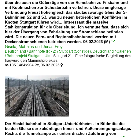
über die auch die Güterzüge von der Remsbahn zu Filsbahn und
mit Kopfmachen zur Schusterbahn verkehren. Diese eingleisige
Verbindung kreuzt höhengleich das stadtauswärtige Gleis der S-
Bahnlinien S2 und S3, was zu neuen betrieblichen Konflikten im
Knoten Stuttgart führen wird... Interessant die massive
Stahlkonstruktion für die Oberleitung. Ich vermute fast, dass sich
hier der Übergang von Fahrleitung zur Stromschiene befinden
wird. Die neuen Fern- und Regionalbahntunnel werden mit
Deckenstromschienen betrieben werden. 06.02.2026 (M)

Gisela, Matthias und Jonas Frey
Deutschland / Bahnhöfe (R - Z) / Stuttgart (Sonstige)
,
Deutschland / Galerien
/ Bahnprojekt Stuttgart - Ulm
,
Stuttgart 21 - Eine fotografische Begleitung des
fragwürdigen Mammutprojektes
135 1464x904 Px, 06.02.2026


Der Abstellbahnhof in Stuttgart-Untertürkheim - In Bildmitte die
beiden Gleise der zukünftigen Innen- und Außenreinigungsanlage.
Rechts die Tunnelrampe zur unterirdischen Zuführung von