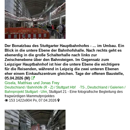
Bahn und Menschen
Bahn und Städte
Experimente - Anders gesehen
Güterverkehr
Schotter- und Kieszüge
Der Bonatzbau des Stuttgarter Hauptbahnhofes - ... im Umbau. Ein
Blick in die untere Ebene der Bahnhofshalle. Nach rechts geht es
Güterwagen
ebenerdig in die große Schalterhalle nach links zur
Zwischenebene über den Bahnsteigen. Im Gegensatz zum
4 | Gattung S | Flachwagen mit Drehgestellen in Sonderba
Leipziger Hauptbahnhof ist hier die untere Ebene die wichtigere
für die Reisenden, während in Leipzig die zwei unteren Ebenen
eher einem Einkaufszentrum gleichen. Tage der offenen Baustelle,
Museen und Ausstellungen
05.04.2026 (M)

Gisela, Matthias und Jonas Frey
~ Sonstige
Deutschland / Bahnhöfe (R - Z) / Stuttgart Hbf ·TS·
,
Deutschland / Galerien /
Bahnprojekt Stuttgart - Ulm
,
Stuttgart 21 - Eine fotografische Begleitung des
fragwürdigen Mammutprojektes
RB-, RE-Linien in BW
153 1422x904 Px, 07.04.2026


IRE 200
S-Bahnen und Regionalstadtbahnen