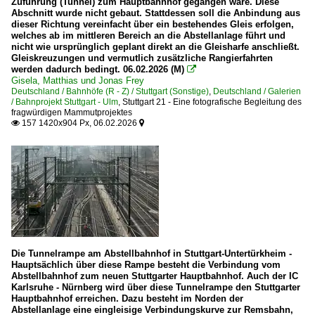
Zuführung (Tunnel) zum Hauptbahnhof gegangen wäre. Diese
Abschnitt wurde nicht gebaut. Stattdessen soll die Anbindung aus
dieser Richtung vereinfacht über ein bestehendes Gleis erfolgen,
welches ab im mittleren Bereich an die Abstellanlage führt und
nicht wie ursprünglich geplant direkt an die Gleisharfe anschließt.
Gleiskreuzungen und vermutlich zusätzliche Rangierfahrten
werden dadurch bedingt. 06.02.2026 (M)

Gisela, Matthias und Jonas Frey
Deutschland / Bahnhöfe (R - Z) / Stuttgart (Sonstige)
,
Deutschland / Galerien
/ Bahnprojekt Stuttgart - Ulm
,
Stuttgart 21 - Eine fotografische Begleitung des
fragwürdigen Mammutprojektes
157 1420x904 Px, 06.02.2026


Die Tunnelrampe am Abstellbahnhof in Stuttgart-Untertürkheim -
Hauptsächlich über diese Rampe besteht die Verbindung vom
Abstellbahnhof zum neuen Stuttgarter Hauptbahnhof. Auch der IC
Karlsruhe - Nürnberg wird über diese Tunnelrampe den Stuttgarter
Hauptbahnhof erreichen. Dazu besteht im Norden der
Abstellanlage eine eingleisige Verbindungskurve zur Remsbahn,