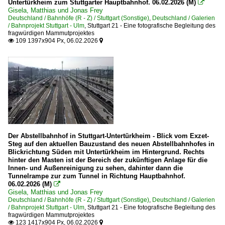
Untertürkheim zum Stuttgarter Hauptbahnhof. 06.02.2026 (M)

Gisela, Matthias und Jonas Frey
Deutschland / Bahnhöfe (R - Z) / Stuttgart (Sonstige)
,
Deutschland / Galerien
/ Bahnprojekt Stuttgart - Ulm
,
Stuttgart 21 - Eine fotografische Begleitung des
fragwürdigen Mammutprojektes
109 1397x904 Px, 06.02.2026


Der Abstellbahnhof in Stuttgart-Untertürkheim - Blick vom Exzet-
Steg auf den aktuellen Bauzustand des neuen Abstellbahnhofes in
Blickrichtung Süden mit Untertürkheim im Hintergrund. Rechts
hinter den Masten ist der Bereich der zukünftigen Anlage für die
Innen- und Außenreinigung zu sehen, dahinter dann die
Tunnelrampe zur zum Tunnel in Richtung Hauptbahnhof.
06.02.2026 (M)

Gisela, Matthias und Jonas Frey
Deutschland / Bahnhöfe (R - Z) / Stuttgart (Sonstige)
,
Deutschland / Galerien
/ Bahnprojekt Stuttgart - Ulm
,
Stuttgart 21 - Eine fotografische Begleitung des
fragwürdigen Mammutprojektes
123 1417x904 Px, 06.02.2026

