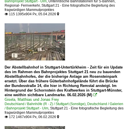
Bahnprojekt Stuttgart - Ulm
,
Unterirdische Bahnstationen für S-Bahnen,
Regional- Fernverkehr
,
Stuttgart 21 - Eine fotografische Begleitung des
fragwürdigen Mammutprojektes
115 1395x904 Px, 05.04.2026


Der Abstellbahnhof in Stuttgart-Untertürkheim - Zeit für ein Update
des im Rahmen des Bahnprojektes Stuttgart 21 neu zu bauenden
Abstellbahnhofes, der die bisherige Anlage am Rosensteinpark
ersetzt. Über das frühere Güterbahnhofgelände führt die Brücke
der Bundesstraße 14, die hier in Richtung Remstal ansteigt. Im
Hintergrund der Schornstein des Kraftwerkes in Stuttgart-Münster,
eine weithin sichtbare Landmarke. 06.02.2026 (M)

Gisela, Matthias und Jonas Frey
Deutschland / Bahnhöfe (R - Z) / Stuttgart (Sonstige)
,
Deutschland / Galerien
/ Bahnprojekt Stuttgart - Ulm
,
Stuttgart 21 - Eine fotografische Begleitung des
fragwürdigen Mammutprojektes
172 1467x904 Px, 06.02.2026

