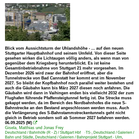
Blick vom Aussichtsturm der Uhlandshöhe - ... auf den neuen
Stuttgarter Hauptbahnhof und seinem Umfeld. Von dieser Seite
gesehen wirken die Lichtaugen völlig anders, als wenn man von
gegenüber dem Kriegsberg herunterblickt. Es ist keine
Gesamtinbetriebnahme von Stuttgart 21 mehr vorgesehen. Im
Dezember 2026 wird zwar der Bahnhof eröffnet, aber die
Tunnelstrecke von Bad Cannstatt her kommt erst im November
2027. So bleibt der Kopfbahnhof noch parallel weiter bestehen und
auch die Gäubahn kann bis März 2027 diesen noch anfahren. Die
Gäubahn wird dann in Vaihingen enden bis vielleicht 2032 der zum
Flughafen führende Pfaffensteigtunnel fertig ist. Die Strecke muss
gekappt werden, da im Bereich des Nordbahnhofes die neue S-
Bahnstrecke an den Bestand angeschlossen werden muss. Auch
die Verlängerung des S-Bahnstammstreckentunnels geht nicht
gleich in Betrieb sondern soll ab Sommer 2027 befahren werden.
06.09.2025 (M)

Gisela, Matthias und Jonas Frey
Deutschland / Bahnhöfe (R - Z) / Stuttgart Hbf ·TS·
,
Deutschland / Galerien /
Bahn und Städte
,
Deutschland / Galerien / Bahnprojekt Stuttgart - Ulm
,