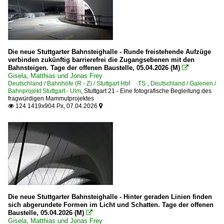
750 Stuttgart – Plochingen – Geislingen – Ulm ·Filstalba
750.1 Wendlingen – Ulm SFS
770 Karlsruhe – Mühlacker (–Stuttgart) ·Residenzbahn·
786 Stuttgart-Bad Cannstadt – Waiblingen – Aalen ·Rem
Die neue Stuttgarter Bahnsteighalle - Runde freistehende Aufzüge
verbinden zukünftig barrierefrei die Zugangsebenen mit den
790.11 Stuttgart – Untertürkheim – Kornwestheim ·Schu
Bahnsteigen. Tage der offenen Baustelle, 05.04.2026 (M)

Gisela, Matthias und Jonas Frey
Strecke 4813 Stuttgart-Feuerbach – Ulm Hbf SFS
Deutschland / Bahnhöfe (R - Z) / Stuttgart Hbf ·TS·
,
Deutschland / Galerien /
Bahnprojekt Stuttgart - Ulm
,
Stuttgart 21 - Eine fotografische Begleitung des
fragwürdigen Mammutprojektes
Werksbahnen
124 1419x904 Px, 07.04.2026


Romonta GmbH, Amsdorf
Modellbahn
Spur N
Anlagen
Die neue Stuttgarter Bahnsteighalle - Hinter geraden Linien finden
sich abgerundete Formen im Licht und Schatten. Tage der offenen
Baustelle, 05.04.2026 (M)

Gisela, Matthias und Jonas Frey