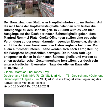
S-Bahn Stuttgart
Sonstiges
Bahnhofsvorfelder
Der Bonatzbau des Stuttgarter Hauptbahnhofes - ... im Umbau. Auf
dieser Ebene der Kopfbahnsteighalle befanden sich früher die
Durchgänge zu den Bahnsteigen. In Zukunft wird es von hier
Stadtbahn- und U-Bahnfahrzeuge
Ausgänge auf das Dach der neuen Bahnsteighalle geben, dem
Manfred-Rommel-Platz. Große Öffnungen stellen eine optische
Stadler | Tango
Verbindung zu der neuen darunter liegenden Ebene dar, die sich
auf Höhe der Zwischenebenen der Bahnsteighalle befinden. Vor
allem auf dieser unteren Ebene werden sich nach Fertigstellung
Stadtbahnen und U-Bahnen
die Fahrgäste hauptsächlich bewegen. Die runden Aufzüge
entsprechen denen in der neuen Bahnsteighalle und werden so
Stadtbahn Stuttgart ·SSB·
einen gestalterischen Zusammenhang herstellen, der doch sehr
unterschiedlichen Bauwerken. Tage der offenen Baustelle,
Stadtbahn Stuttgart (Haltestellen und Strecken) ·SSB·
05.04.2026

Gisela, Matthias und Jonas Frey
Deutschland / Bahnhöfe (R - Z) / Stuttgart Hbf ·TS·
,
Deutschland / Galerien /
Straßenbahn
Bahnprojekt Stuttgart - Ulm
,
Stuttgart 21 - Eine fotografische Begleitung des
fragwürdigen Mammutprojektes
Straßenbahn Ulm ·SWU·
145 1354x904 Px, 07.04.2026


Strecken | KBS 700-799
740 (Stuttgart–) Horb – Tuttlingen – Hattingen (–Singen