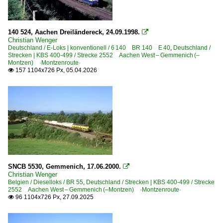
BR 28 · E 186 ·Traxx MS2e, 7 186·
2020
2020
140 524, Aachen Dreiländereck, 24.09.1998.

Strecken
Christian Wenger
2021
Deutschland / E-Loks | konventionell / 6 140 BR 140 E 40
,
Deutschland /
L24 Tongern – Montzen – Visé (–Aachen West) ·Montzen
Strecken | KBS 400-499 / Strecke 2552 Aachen West – Gemmenich (–
2022
Montzen) ·Montzenroute·
157 1104x726 Px, 05.04.2026

2025
Unternehmen
2026
Crossrail Benelux N.V., Antwerpen ·XRAIL· bis 09.2025
Deutschland
Dieselloks | 92 80
1 215 BR 215 DB V 163
SNCB 5530, Gemmenich, 17.06.2000.

1 266 BR 266 ·JT42CWR(M/-T1)· Class 66
Christian Wenger
Belgien / Dieselloks / BR 55
,
Deutschland / Strecken | KBS 400-499 / Strecke
2552 Aachen West – Gemmenich (–Montzen) ·Montzenroute·
E-Loks | Drehstrom | 91 80
96 1104x726 Px, 27.09.2025

6 185 BR 185 ·Traxx AC1/2·