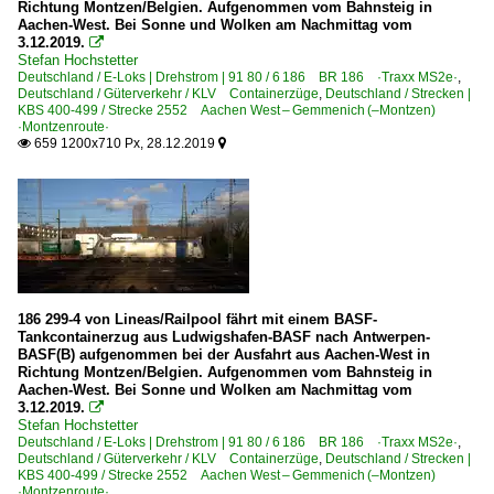
Richtung Montzen/Belgien. Aufgenommen vom Bahnsteig in
Aachen-West. Bei Sonne und Wolken am Nachmittag vom
3.12.2019.

Stefan Hochstetter
Deutschland / E-Loks | Drehstrom | 91 80 / 6 186 BR 186 ·Traxx MS2e·
,
Deutschland / Güterverkehr / KLV Containerzüge
,
Deutschland / Strecken |
KBS 400-499 / Strecke 2552 Aachen West – Gemmenich (–Montzen)
·Montzenroute·
659 1200x710 Px, 28.12.2019


186 299-4 von Lineas/Railpool fährt mit einem BASF-
Tankcontainerzug aus Ludwigshafen-BASF nach Antwerpen-
BASF(B) aufgenommen bei der Ausfahrt aus Aachen-West in
Richtung Montzen/Belgien. Aufgenommen vom Bahnsteig in
Aachen-West. Bei Sonne und Wolken am Nachmittag vom
3.12.2019.

Stefan Hochstetter
Deutschland / E-Loks | Drehstrom | 91 80 / 6 186 BR 186 ·Traxx MS2e·
,
Deutschland / Güterverkehr / KLV Containerzüge
,
Deutschland / Strecken |
KBS 400-499 / Strecke 2552 Aachen West – Gemmenich (–Montzen)
·Montzenroute·