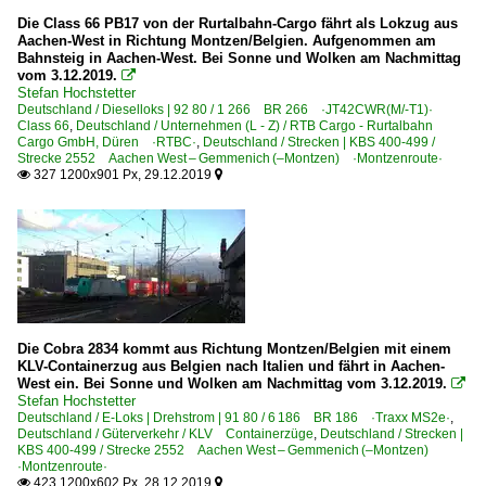
Die Class 66 PB17 von der Rurtalbahn-Cargo fährt als Lokzug aus
Aachen-West in Richtung Montzen/Belgien. Aufgenommen am
Bahnsteig in Aachen-West. Bei Sonne und Wolken am Nachmittag
vom 3.12.2019.

Stefan Hochstetter
Deutschland / Dieselloks | 92 80 / 1 266 BR 266 ·JT42CWR(M/-T1)·
Class 66
,
Deutschland / Unternehmen (L - Z) / RTB Cargo - Rurtalbahn
Cargo GmbH, Düren ·RTBC·
,
Deutschland / Strecken | KBS 400-499 /
Strecke 2552 Aachen West – Gemmenich (–Montzen) ·Montzenroute·
327 1200x901 Px, 29.12.2019


Die Cobra 2834 kommt aus Richtung Montzen/Belgien mit einem
KLV-Containerzug aus Belgien nach Italien und fährt in Aachen-
West ein. Bei Sonne und Wolken am Nachmittag vom 3.12.2019.

Stefan Hochstetter
Deutschland / E-Loks | Drehstrom | 91 80 / 6 186 BR 186 ·Traxx MS2e·
,
Deutschland / Güterverkehr / KLV Containerzüge
,
Deutschland / Strecken |
KBS 400-499 / Strecke 2552 Aachen West – Gemmenich (–Montzen)
·Montzenroute·
423 1200x602 Px, 28.12.2019

