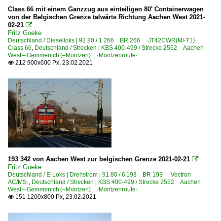
Class 66 mit einem Ganzzug aus einteiligen 80' Containerwagen
von der Belgischen Grenze talwärts Richtung Aachen West 2021-
02-21

Fritz Goeke
Deutschland / Dieselloks | 92 80 / 1 266 BR 266 ·JT42CWR(M/-T1)·
Class 66
,
Deutschland / Strecken | KBS 400-499 / Strecke 2552 Aachen
West – Gemmenich (–Montzen) ·Montzenroute·
212 900x600 Px, 23.02.2021

193 342 von Aachen West zur belgischen Grenze 2021-02-21

Fritz Goeke
Deutschland / E-Loks | Drehstrom | 91 80 / 6 193 BR 193 ·Vectron
AC/MS·
,
Deutschland / Strecken | KBS 400-499 / Strecke 2552 Aachen
West – Gemmenich (–Montzen) ·Montzenroute·
151 1200x800 Px, 23.02.2021
