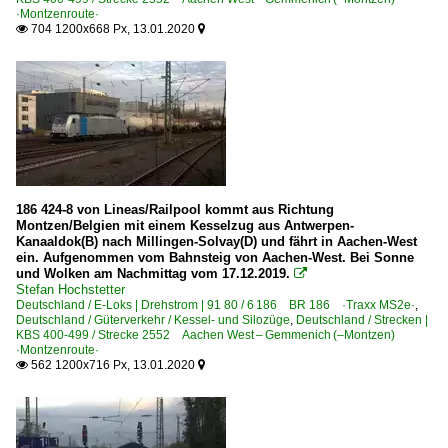
·Montzenroute·
704 1200x668 Px, 13.01.2020


186 424-8 von Lineas/Railpool kommt aus Richtung
Montzen/Belgien mit einem Kesselzug aus Antwerpen-
Kanaaldok(B) nach Millingen-Solvay(D) und fährt in Aachen-West
ein. Aufgenommen vom Bahnsteig von Aachen-West. Bei Sonne
und Wolken am Nachmittag vom 17.12.2019.

Stefan Hochstetter
Deutschland / E-Loks | Drehstrom | 91 80 / 6 186 BR 186 ·Traxx MS2e·
,
Deutschland / Güterverkehr / Kessel- und Silozüge
,
Deutschland / Strecken |
KBS 400-499 / Strecke 2552 Aachen West – Gemmenich (–Montzen)
·Montzenroute·
562 1200x716 Px, 13.01.2020

