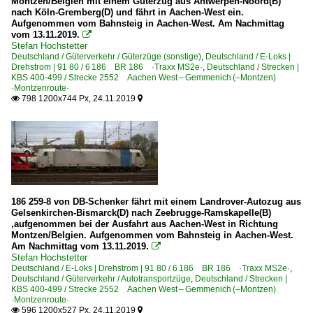
Montzen/Belgien mit einem Güterzug aus Antwerpen-Noord(B)
nach Köln-Gremberg(D) und fährt in Aachen-West ein.
Aufgenommen vom Bahnsteig in Aachen-West. Am Nachmittag
vom 13.11.2019.

Stefan Hochstetter
Deutschland / Güterverkehr / Güterzüge (sonstige)
,
Deutschland / E-Loks |
Drehstrom | 91 80 / 6 186 BR 186 ·Traxx MS2e·
,
Deutschland / Strecken |
KBS 400-499 / Strecke 2552 Aachen West – Gemmenich (–Montzen)
·Montzenroute·
798 1200x744 Px, 24.11.2019


186 259-8 von DB-Schenker fährt mit einem Landrover-Autozug aus
Gelsenkirchen-Bismarck(D) nach Zeebrugge-Ramskapelle(B)
,aufgenommen bei der Ausfahrt aus Aachen-West in Richtung
Montzen/Belgien. Aufgenommen vom Bahnsteig in Aachen-West.
Am Nachmittag vom 13.11.2019.

Stefan Hochstetter
Deutschland / E-Loks | Drehstrom | 91 80 / 6 186 BR 186 ·Traxx MS2e·
,
Deutschland / Güterverkehr / Autotransportzüge
,
Deutschland / Strecken |
KBS 400-499 / Strecke 2552 Aachen West – Gemmenich (–Montzen)
·Montzenroute·
596 1200x527 Px, 24.11.2019

