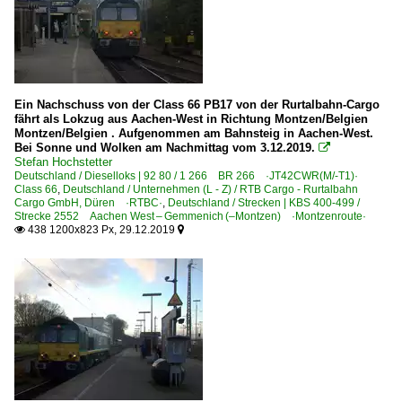
Ein Nachschuss von der Class 66 PB17 von der Rurtalbahn-Cargo
fährt als Lokzug aus Aachen-West in Richtung Montzen/Belgien
Montzen/Belgien . Aufgenommen am Bahnsteig in Aachen-West.
Bei Sonne und Wolken am Nachmittag vom 3.12.2019.

Stefan Hochstetter
Deutschland / Dieselloks | 92 80 / 1 266 BR 266 ·JT42CWR(M/-T1)·
Class 66
,
Deutschland / Unternehmen (L - Z) / RTB Cargo - Rurtalbahn
Cargo GmbH, Düren ·RTBC·
,
Deutschland / Strecken | KBS 400-499 /
Strecke 2552 Aachen West – Gemmenich (–Montzen) ·Montzenroute·
438 1200x823 Px, 29.12.2019

