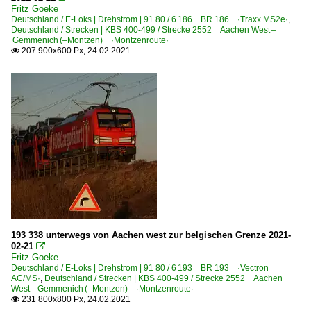
Fritz Goeke
Captrain Deutschland GmbH ·CTD· ab 01.2010
Deutschland / E-Loks | Drehstrom | 91 80 / 6 186 BR 186 ·Traxx MS2e·
,
Deutschland / Strecken | KBS 400-499 / Strecke 2552 Aachen West –
Gemmenich (–Montzen) ·Montzenroute·
Unternehmen (L - Z)
207 900x600 Px, 24.02.2021

RTB Cargo - Rurtalbahn Cargo GmbH, Düren ·RTBC·
Rurtalbahn GmbH, Düren ·RTB· PV, [P]
193 338 unterwegs von Aachen west zur belgischen Grenze 2021-
02-21

Fritz Goeke
Deutschland / E-Loks | Drehstrom | 91 80 / 6 193 BR 193 ·Vectron
AC/MS·
,
Deutschland / Strecken | KBS 400-499 / Strecke 2552 Aachen
West – Gemmenich (–Montzen) ·Montzenroute·
231 800x800 Px, 24.02.2021
