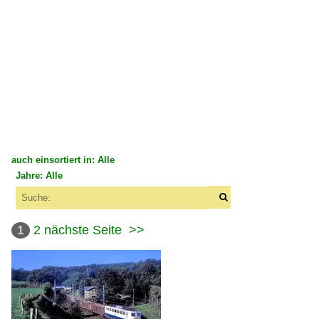
auch einsortiert in: Alle
Jahre: Alle
×
×
Alle Kategorien
Alle Jahre
Belgien
1
2
nächste Seite
>>
2010
Dieselloks
2011
BR 55
2012
2019
E-Loks | Mehrsystem