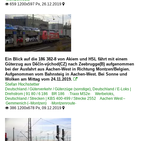
659 1200x597 Px, 26.12.2019


Ein Blick auf die 186 382-8 von Akiem und HSL fährt mit einem
Güterzug aus Děčín-východ(CZ) nach Zeebrugge(B) aufgenommen
bei der Ausfahrt aus Aachen-West in Richtung Montzen/Belgien.
Aufgenommen vom Bahnsteig in Aachen-West. Bei Sonne und
Wolken am Mittag vom 24.11.2019.

Stefan Hochstetter
Deutschland / Güterverkehr / Güterzüge (sonstige)
,
Deutschland / E-Loks |
Drehstrom | 91 80 / 6 186 BR 186 ·Traxx MS2e· Werbeloks
,
Deutschland / Strecken | KBS 400-499 / Strecke 2552 Aachen West –
Gemmenich (–Montzen) ·Montzenroute·
386 1200x678 Px, 09.12.2019

