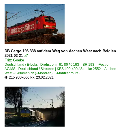
DB Cargo 193 338 auf dem Weg von Aachen West nach Belgien
2021-02-21

Fritz Goeke
Deutschland / E-Loks | Drehstrom | 91 80 / 6 193 BR 193 ·Vectron
AC/MS·
,
Deutschland / Strecken | KBS 400-499 / Strecke 2552 Aachen
West – Gemmenich (–Montzen) ·Montzenroute·
215 900x600 Px, 23.02.2021
