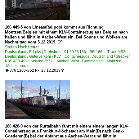
186 449-5 von Lineas/Railpool kommt aus Richtung
Montzen/Belgien mit einem KLV-Containerzug aus Belgien nach
Italien und fährt in Aachen-West ein. Bei Sonne und Wolken am
Nachmittag vom 3.12.2019.

Stefan Hochstetter
Deutschland / E-Loks | Drehstrom | 91 80 / 6 186 BR 186 ·Traxx MS2e·
,
Deutschland / Güterverkehr / KLV Containerzüge
,
Deutschland / Strecken |
KBS 400-499 / Strecke 2552 Aachen West – Gemmenich (–Montzen)
·Montzenroute·
376 1200x752 Px, 28.12.2019


186 428-9 von der Rurtalbahn fährt mit einem einem langen KLV-
Containerzug aus Frankfurt-Höchstadt am Main(D) nach Genk-
Goederen(B) bei der Abfahrt aus Aachen-West und fährt in