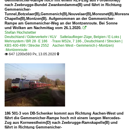
Gemmenicher-Rampe hoch mit einem KLV-Zug aus Pordenone(I)
nach Zeebrugge-Bundel Zwankendamme(B) und fährt in Richtung
Gemmenicher-
Tunnel,Botzelaer(B),Gemmenich(B),Nouvelaer(B),Moresnet(B),Moresne
Chapelle(B),Montzen(B). Aufgenommen an der Gemmenicher-
Rampe am Gemmenicher-Weg an der Montzenroute. Bei Sonne
und Wolken am Nachmittag vom 26.1.2020.

Stefan Hochstetter
Deutschland / Güterverkehr / KLV Sattelauflieger-Züge
,
Belgien / E-Loks |
Mehrsystem / BR 28 · E 186 ·Traxx MS2e, 7 186·
,
Deutschland / Strecken |
KBS 400-499 / Strecke 2552 Aachen West – Gemmenich (–Montzen)
·Montzenroute·
647 1200x593 Px, 13.05.2020


186 501-3 von DB-Schenker kommt aus Richtung Aachen-West und
fährt die Gemmenicher-Rampe hoch mit einem langen Mercedes-
Zug aus Kornwestheim(D) nach Zeebrugge-Ramskapelle(B) und
fährt in Richtung Gemmenicher-