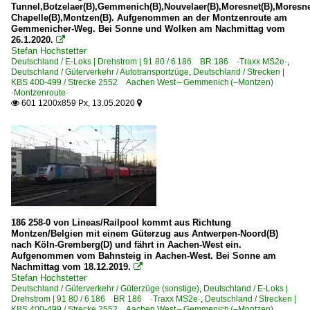
Tunnel,Botzelaer(B),Gemmenich(B),Nouvelaer(B),Moresnet(B),Moresne
Chapelle(B),Montzen(B). Aufgenommen an der Montzenroute am
Gemmenicher-Weg. Bei Sonne und Wolken am Nachmittag vom
26.1.2020.

Stefan Hochstetter
Deutschland / E-Loks | Drehstrom | 91 80 / 6 186 BR 186 ·Traxx MS2e·
,
Deutschland / Güterverkehr / Autotransportzüge
,
Deutschland / Strecken |
KBS 400-499 / Strecke 2552 Aachen West – Gemmenich (–Montzen)
·Montzenroute·
601 1200x859 Px, 13.05.2020


186 258-0 von Lineas/Railpool kommt aus Richtung
Montzen/Belgien mit einem Güterzug aus Antwerpen-Noord(B)
nach Köln-Gremberg(D) und fährt in Aachen-West ein.
Aufgenommen vom Bahnsteig in Aachen-West. Bei Sonne am
Nachmittag vom 18.12.2019.

Stefan Hochstetter
Deutschland / Güterverkehr / Güterzüge (sonstige)
,
Deutschland / E-Loks |
Drehstrom | 91 80 / 6 186 BR 186 ·Traxx MS2e·
,
Deutschland / Strecken |
KBS 400-499 / Strecke 2552 Aachen West – Gemmenich (–Montzen)