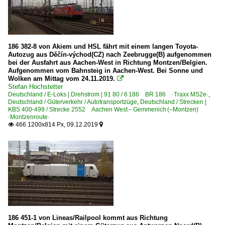
186 382-8 von Akiem und HSL fährt mit einem langen Toyota-
Autozug aus Děčín-východ(CZ) nach Zeebrugge(B) aufgenommen
bei der Ausfahrt aus Aachen-West in Richtung Montzen/Belgien.
Aufgenommen vom Bahnsteig in Aachen-West. Bei Sonne und
Wolken am Mittag vom 24.11.2019.

Stefan Hochstetter
Deutschland / E-Loks | Drehstrom | 91 80 / 6 186 BR 186 ·Traxx MS2e·
,
Deutschland / Güterverkehr / Autotransportzüge
,
Deutschland / Strecken |
KBS 400-499 / Strecke 2552 Aachen West – Gemmenich (–Montzen)
·Montzenroute·
466 1200x814 Px, 09.12.2019


186 451-1 von Lineas/Railpool kommt aus Richtung