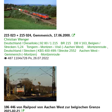
6 186 BR 186 ·Traxx MS2e·
6 186 BR 186 ·Traxx MS2e· Werbeloks
6 193 BR 193 ·Vectron AC/MS·
E-Loks | konventionell
6 140 BR 140 E 40
215 023 + 215 024, Gemmenich, 17.06.2000.

Christian Wenger
Deutschland / Dieselloks | 92 80 / 1 215 BR 215 DB V 163
,
Belgien /
Güterverkehr
Strecken / L24 Tongern – Montzen – Visé (–Aachen West) ·Montzenroute·
,
Deutschland / Strecken | KBS 400-499 / Strecke 2552 Aachen West –
Gemmenich (–Montzen) ·Montzenroute·
Autotransportzüge
487 1104x726 Px, 26.07.2022

Coil-, Stahl- und Aluminiumzüge
Gemischte Güterzüge
Güterzüge (sonstige)
Kessel- und Silozüge
KLV Containerzüge
KLV Sattelauflieger-Züge
186 446 von Railpool von Aachen West zur belgischen Grenze
Unternehmen (A - K)
2021-02-21
