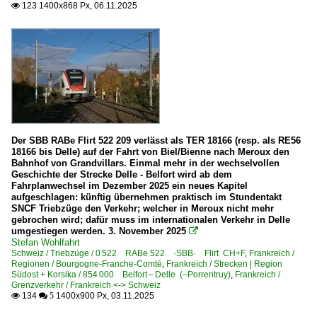
123 1400x868 Px, 06.11.2025

Der SBB RABe Flirt 522 209 verlässt als TER 18166 (resp. als RE56
18166 bis Delle) auf der Fahrt von Biel/Bienne nach Meroux den
Bahnhof von Grandvillars. Einmal mehr in der wechselvollen
Geschichte der Strecke Delle - Belfort wird ab dem
Fahrplanwechsel im Dezember 2025 ein neues Kapitel
aufgeschlagen: künftig übernehmen praktisch im Stundentakt
SNCF Triebzüge den Verkehr; welcher in Meroux nicht mehr
gebrochen wird; dafür muss im internationalen Verkehr in Delle
umgestiegen werden. 3. November 2025

Stefan Wohlfahrt
Schweiz / Triebzüge / 0 522 RABe 522 ·SBB· Flirt CH+F
,
Frankreich /
Regionen / Bourgogne-Franche-Comté
,
Frankreich / Strecken | Region
Südost + Korsika / 854 000 Belfort – Delle (–Porrentruy)
,
Frankreich /
Grenzverkehr / Frankreich <-> Schweiz
134
1400x900 Px, 03.11.2025

 5