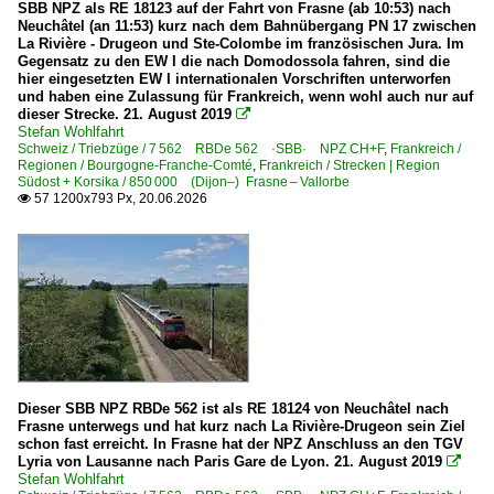
2008
Morez
SBB NPZ als RE 18123 auf der Fahrt von Frasne (ab 10:53) nach
Neuchâtel (an 11:53) kurz nach dem Bahnübergang PN 17 zwischen
Pontarlier
La Rivière - Drugeon und Ste-Colombe im französischen Jura. Im
2010
Gegensatz zu den EW I die nach Domodossola fahren, sind die
~ Sonstige
hier eingesetzten EW I internationalen Vorschriften unterworfen
2010
und haben eine Zulassung für Frankreich, wenn wohl auch nur auf
dieser Strecke. 21. August 2019

Dampfloks
2011
Stefan Wohlfahrt
Schweiz / Triebzüge / 7 562 RBDe 562 ·SBB· NPZ CH+F
,
Frankreich /
2015
030 TB
Regionen / Bourgogne-Franche-Comté
,
Frankreich / Strecken | Region
Südost + Korsika / 850 000 (Dijon–) Frasne – Vallorbe
2017
57 1200x793 Px, 20.06.2026

Dampfloks | Schmalspur
2018
130 T
2019
Dieselloks
2020
BB 66000 · 66400 · 66600 · 66700 · 66900
2020
CC 72000 · 72100
2021
2022
Dieser SBB NPZ RBDe 562 ist als RE 18124 von Neuchâtel nach
Dieselloks | Kleinloks
Frasne unterwegs und hat kurz nach La Rivière-Drugeon sein Ziel
2024
schon fast erreicht. In Frasne hat der NPZ Anschluss an den TGV
Y 7000 · 7100 · 7400
Lyria von Lausanne nach Paris Gare de Lyon. 21. August 2019

2025
Stefan Wohlfahrt