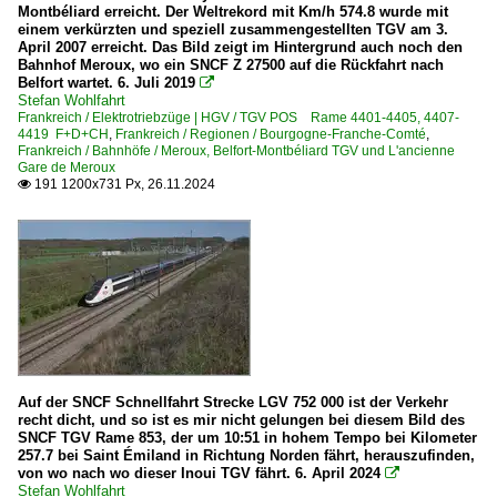
Montbéliard erreicht. Der Weltrekord mit Km/h 574.8 wurde mit
einem verkürzten und speziell zusammengestellten TGV am 3.
April 2007 erreicht. Das Bild zeigt im Hintergrund auch noch den
Bahnhof Meroux, wo ein SNCF Z 27500 auf die Rückfahrt nach
Belfort wartet. 6. Juli 2019

Stefan Wohlfahrt
Frankreich / Elektrotriebzüge | HGV / TGV POS Rame 4401-4405, 4407-
4419 F+D+CH
,
Frankreich / Regionen / Bourgogne-Franche-Comté
,
Frankreich / Bahnhöfe / Meroux, Belfort-Montbéliard TGV und L'ancienne
Gare de Meroux
191 1200x731 Px, 26.11.2024

Auf der SNCF Schnellfahrt Strecke LGV 752 000 ist der Verkehr
recht dicht, und so ist es mir nicht gelungen bei diesem Bild des
SNCF TGV Rame 853, der um 10:51 in hohem Tempo bei Kilometer
257.7 bei Saint Émiland in Richtung Norden fährt, herauszufinden,
von wo nach wo dieser Inoui TGV fährt. 6. April 2024

Stefan Wohlfahrt