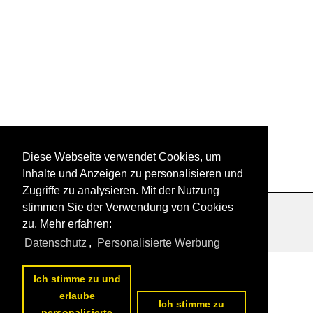
1
2
3
4
5
6
nächste Seite
>>
Diese Webseite verwendet Cookies, um
Inhalte und Anzeigen zu personalisieren und
Zugriffe zu analysieren. Mit der Nutzung
stimmen Sie der Verwendung von Cookies
Datenschutzerklärung
|
Impressum
|
Kontakt
zu. Mehr erfahren:
Datenschutz
,
Personalisierte Werbung
Ich stimme zu und
erlaube
Ich stimme zu
personalisierte