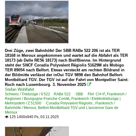
Drei Züge, zwei Bahnhöfe! Der SBB RABe 522 206 ist als TER
18168 in Meroux angekommen und wartet auf die Abfahrt als TER
18173 (ab Delle RE56 18173) nach Biel/Bienne. Im Hintergrund
steht der SNCF Coradia Polyvalent Régiolis 51629M als Mobigo
TER 89054 nach Belfort. Etwas versteckt am rechten Bildrand in
der Bildmitte verlässt der inOui TGV 9898 den Bahnhof Belfort-
Montbéliard TGV. Der TGV ist auf der Fahrt von Montpellier Saint-
Roch nach Luxembourg. 3. November 2025

Stefan Wohlfahrt
Schweiz / Triebzüge / 0 522 RABe 522 ·SBB· Flirt CH+F
,
Frankreich /
Regionen / Bourgogne-Franche-Comté
,
Frankreich / Elektrotriebzüge |
Mehrsystem / Z 51500 ·Coradia Polyvalent Régiolis·
,
Frankreich /
Bahnhöfe / Meroux, Belfort-Montbéliard TGV und L'ancienne Gare de
Meroux
125 1400x940 Px, 03.11.2025
