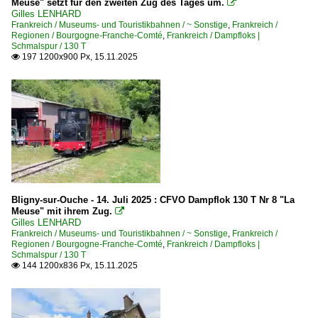
Meuse" setzt für den zweiten Zug des Tages um.

Gilles LENHARD
854 000 Belfort – Delle (–Porrentruy)
Frankreich / Museums- und Touristikbahnen / ~ Sonstige
,
Frankreich /
Regionen / Bourgogne-Franche-Comté
,
Frankreich / Dampfloks |
872 000 Besançon – Valdahon – Morteau – Col des Roches
Schmalspur / 130 T
197 1200x900 Px, 15.11.2025

875 000 Frasne – Pontarlier – Les Verrières (–Neuchâtel)
876 000 Pontarlier ⨯ Fontaine-Ronde – Les Hôpitaux-Neu
878 000 Andelot-en-Montagne – St-Claude ⨯ Oyonnax – L
Zweikrafttriebzüge | Zweikraft-Hybridtriebzüge
B 82500 AGC-BGC Bimode Bicourant
Italien
Bligny-sur-Ouche - 14. Juli 2025 : CFVO Dampflok 130 T Nr 8 "La
Meuse" mit ihrem Zug.

Gilles LENHARD
Elektrotriebzüge | HGV
Frankreich / Museums- und Touristikbahnen / ~ Sonstige
,
Frankreich /
Regionen / Bourgogne-Franche-Comté
,
Frankreich / Dampfloks |
ETR 400 ·Frecciarossa 1000·
Schmalspur / 130 T
144 1200x836 Px, 15.11.2025

Schweiz