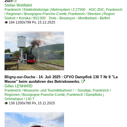
2025

Stefan Wohlfahrt
TGV Duplex Rame 201-291
Frankreich / Elektrotriebzüge | Mehrsystem / Z 27500 AGC-ZGC
,
Frankreich
/ Regionen / Bourgogne-Franche-Comté
,
Frankreich / Strecken | Region
TGV Euroduplex 2N2 Rame 801-825 F+CH+ES+L
Südost + Korsika / 852 000 Dole – Besançon – Montbeliard – Belfort
184 1200x799 Px, 15.12.2025

TGV Paris Sud-Est Rame 1-118 (110-118 F+CH)
TGV POS Rame 4401-4405, 4407-4419 F+D+CH
TGV Réseau Duplex Rame 601-619
Elektrotriebzüge | Mehrsystem
Z 27500 AGC-ZGC
Z 51500 ·Coradia Polyvalent Régiolis·
Bligny-sur-Ouche - 14. Juli 2025 : CFVO Dampflok 130 T Nr 8 "La
Z 9500 · 9600 · Z 2
Meuse" beim ausfahren des Betriebswerks.

Gilles LENHARD
Frankreich / Museums- und Touristikbahnen / ~ Sonstige
,
Frankreich /
Gasturbinentriebzüge
Regionen / Bourgogne-Franche-Comté
,
Frankreich / Dampfloks |
Schmalspur / 130 T
T 2000 RTG-Gasturbine
139 1200x780 Px, 15.11.2025

Grenzverkehr
Frankreich <-> Schweiz