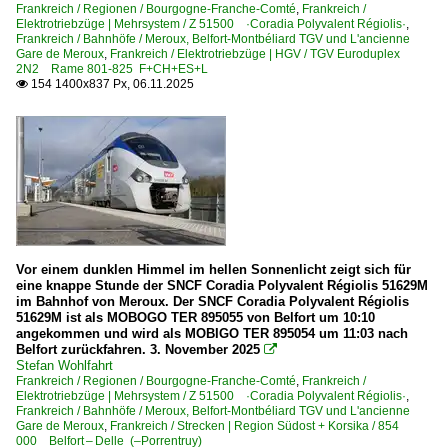
Frankreich / Regionen / Bourgogne-Franche-Comté
,
Frankreich /
Elektrotriebzüge | Mehrsystem / Z 51500 ·Coradia Polyvalent Régiolis·
,
Frankreich / Bahnhöfe / Meroux, Belfort-Montbéliard TGV und L'ancienne
Gare de Meroux
,
Frankreich / Elektrotriebzüge | HGV / TGV Euroduplex
2N2 Rame 801-825 F+CH+ES+L
154 1400x837 Px, 06.11.2025

Vor einem dunklen Himmel im hellen Sonnenlicht zeigt sich für
eine knappe Stunde der SNCF Coradia Polyvalent Régiolis 51629M
im Bahnhof von Meroux. Der SNCF Coradia Polyvalent Régiolis
51629M ist als MOBOGO TER 895055 von Belfort um 10:10
angekommen und wird als MOBIGO TER 895054 um 11:03 nach
Belfort zurückfahren. 3. November 2025

Stefan Wohlfahrt
Frankreich / Regionen / Bourgogne-Franche-Comté
,
Frankreich /
Elektrotriebzüge | Mehrsystem / Z 51500 ·Coradia Polyvalent Régiolis·
,
Frankreich / Bahnhöfe / Meroux, Belfort-Montbéliard TGV und L'ancienne
Gare de Meroux
,
Frankreich / Strecken | Region Südost + Korsika / 854
000 Belfort – Delle (–Porrentruy)