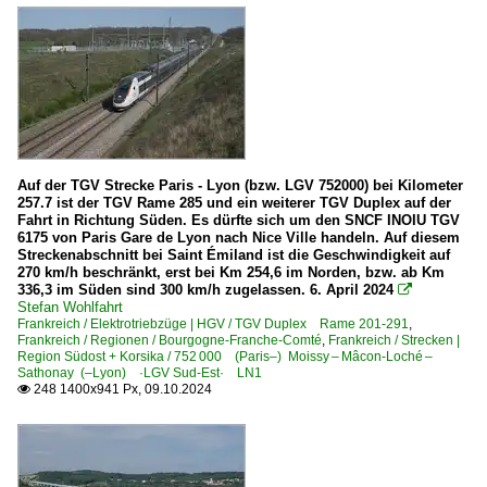
Auf der TGV Strecke Paris - Lyon (bzw. LGV 752000) bei Kilometer
257.7 ist der TGV Rame 285 und ein weiterer TGV Duplex auf der
Fahrt in Richtung Süden. Es dürfte sich um den SNCF INOIU TGV
6175 von Paris Gare de Lyon nach Nice Ville handeln. Auf diesem
Streckenabschnitt bei Saint Émiland ist die Geschwindigkeit auf
270 km/h beschränkt, erst bei Km 254,6 im Norden, bzw. ab Km
336,3 im Süden sind 300 km/h zugelassen. 6. April 2024

Stefan Wohlfahrt
Frankreich / Elektrotriebzüge | HGV / TGV Duplex Rame 201-291
,
Frankreich / Regionen / Bourgogne-Franche-Comté
,
Frankreich / Strecken |
Region Südost + Korsika / 752 000 (Paris–) Moissy – Mâcon-Loché –
Sathonay (–Lyon) ·LGV Sud-Est· LN1
248 1400x941 Px, 09.10.2024
