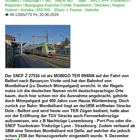
Schweiz / Triebzüge / 7 562 RBDe 562 ·SBB· NPZ CH+F
,
Frankreich /
2026
Dieselloks | ohne BR-Nummer | Private | Industrie
Regionen / Bourgogne-Franche-Comté
,
Frankreich / Strecken | Region
Südost + Korsika / 850 000 (Dijon–) Frasne – Vallorbe
Werks- und Industrieloks
49 1200x770 Px, 20.06.2026

Dieseltriebzüge
X 2800 · U-825
X 3800 · U-300 Picasso-Reihe bis X 4051
X 4300-4900 · XR 8300-8900 EAD und EAT Caravelle
X 73500 · 73900 ·Coradia A TER· 'Baleine'
X 76500 AGC-XGC
Der SNCF Z 27516 ist als MOBIGO TER 894008 auf der Fahrt von
Belfort nach Besançon Viotte und hat den Bahnhof von
Montbéliard (zu Deutsch Mömpelgard) erreicht. In der Regeln
E-Loks | Gleichstrom
nutze ich die deutschen Namen nicht deutschsprachiger Orte
kaum, doch hier schien mir die Ausnahme angebracht, gehörte
CC 6500 'Nez cassé'
doch Mömpelgard gut 400 Jahre zum Hause Württemberg. Doch
zurück zur Bahn: Montbéliard liegt an der1858 eröffneten Strecke
Dole - Belfort und wird heute von TER Zügen bedient, hatte aber
E-Loks | Mehrsystem
vor der Eröffnung der TGV Strecke auch Fernverkehrszüge
aufzuweisen, wie z.B Nachtzüge Luxembourg - Port Pou oder die
BB 27000 ·Prima 2-System·
SNCF Tourbotrain Triebzüge Lyon - Strasbourg. Zudem verband ab
1868 eine Strecken Montbéliard mit Delle, auf welcher die jedoch
schon 1938 der Reisezugverkehr eingestellt wurde. 9. Dezember
Elektrotriebzüge | HGV