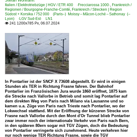
Stefan Wohlfahrt
Italien / Elektrotriebzüge | HGV / ETR 400 ·Frecciarossa 1000·
,
Frankreich /
Regionen / Bourgogne-Franche-Comté
,
Frankreich / Strecken | Region
Südost + Korsika / 752 000 (Paris–) Moissy – Mâcon-Loché – Sathonay (–
Lyon) ·LGV Sud-Est· LN1
241 1200x785 Px, 06.07.2024

In Pontarlier ist der SNCF X 73608 abgestellt. Er wird in einigen
Stunden als TER in Richtung Frasne fahren. Der Bahnhof
Pontarlier im Französischen Jura wurde 1860 eröffnet, 1875 kam
die Strecke nach Vallorbe in Betrieb und somit lag Pontarlier auf
dem direkten Weg von Paris nach Milano via Lausanne und so
kamen u.a. Züge von Paris nach Trieste nach Pontarlier, wo der
Lokwechsel stattfand. Mit der Eröffnung der kürzeren Strecke von
Frasne nach Vallorbe durch den Mont d'Or Tunnel blieb Pontarlier
zwar immer noch der internationale Verkehr von Paris nach Bern,
in den späteren 80ern sogar mit TGV Zügen, doch die Bedeutung
von Pontarlier verringerte sich zunehmend. Heute verkehren hier
nur noch wenige TER Richtung Frasne, sowie die TGV