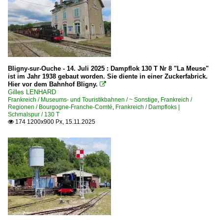
Dampfloks
E 3/3
E-Loks | 91 85
4 410 Re 410 Re 4/4 I ·SBB·MThB·
Bligny-sur-Ouche - 14. Juli 2025 : Dampflok 130 T Nr 8 "La Meuse"
ist im Jahr 1938 gebaut worden. Sie diente in einer Zuckerfabrick.
Personenwagen
Hier vor dem Bahnhof Bligny.

Gilles LENHARD
NPZ-Wagen 'Typ SBB' Steuerwagen
Frankreich / Museums- und Touristikbahnen / ~ Sonstige
,
Frankreich /
Regionen / Bourgogne-Franche-Comté
,
Frankreich / Dampfloks |
UIC X- und Z2-Wagen *m nicht klimatisiert
Schmalspur / 130 T
174 1200x900 Px, 15.11.2025

Strecken
221 Neuchâtel – Travers – Les-Verrières (– Pontarlier) 
TGV
Est (Lyria)
Triebzüge