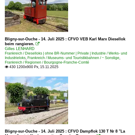
Museums- und Touristikbahnen
Association l'autorail X2800 du Haut-Doubs
Chemin de Fer Touristique Pontarlier - Vallorbe ·CFTPV·
~ Sonstige
Bligny-sur-Ouche - 14. Juli 2025 : CFVO VEB Karl Marx Diesellok
beim rangieren.

Gilles LENHARD
Stadtverkehr
Frankreich / Dieselloks | ohne BR-Nummer | Private | Industrie / Werks- und
Industrieloks
,
Frankreich / Museums- und Touristikbahnen / ~ Sonstige
,
Tramway de Dijon
Frankreich / Regionen / Bourgogne-Franche-Comté
430 1200x900 Px, 15.11.2025

Strecken | Region Ost
014 000 (Dijon–) Collanges – Petit-Croix (–Mulhouse)
Strecken | Region Südost + Korsika
752 000 (Paris–) Moissy – Mâcon-Loché – Sathonay (–
830 000 Paris – Dijon – Lyon (–Marseille)
850 000 (Dijon–) Frasne – Vallorbe
Bligny-sur-Ouche - 14. Juli 2025 : CFVO Dampflok 130 T Nr 8 "La
852 000 Dole – Besançon – Montbeliard – Belfort