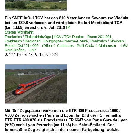
Ein SNCF inOui TGV hat den 816 Meter langen Savoureuse Viadukt
bei km 130.8 verlassen und wird gleich Belfort-Montbéliard TGV
(km 133.9) erreichen. 6. Juli 2019

Stefan Wohlfahrt
Frankreich / Elektrotriebzüge | HGV / TGV Duplex Rame 201-291
,
Frankreich / Regionen / Bourgogne-Franche-Comté
,
Frankreich / Strecken |
Region Ost / 014 000 (Dijon–) Collanges – Petit-Croix (–Mulhouse) ·LGV
Rhin-Rhône· LN7
174 1200x543 Px, 12.07.2024

Mit fünf Zugspaaren verkehren die ETR 400 Frecciarossa 1000 /
V300 Zefiro zwischen Paris und Lyon. Im Bild der FS Treniatlia
ETR ETR 400 030 als Frecciarossa FR 6647 von Paris Gare de Lyon
(9:30) nach Lyon Perrache (an 11:48) bei Saint-Émiland. Der
formschöne Zug zeigt sich in der neunen Farbgebung, welche