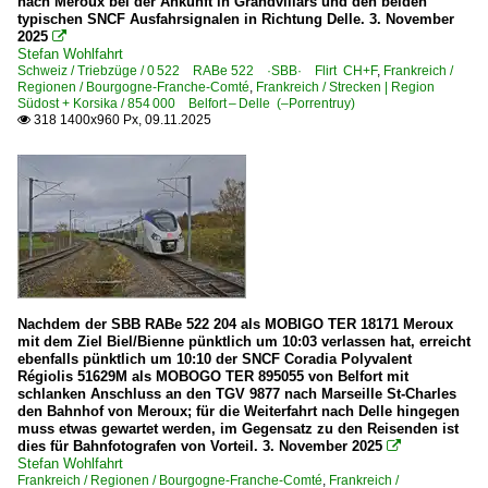
nach Meroux bei der Ankunft in Grandvillars und den beiden
typischen SNCF Ausfahrsignalen in Richtung Delle. 3. November
2025

Stefan Wohlfahrt
Schweiz / Triebzüge / 0 522 RABe 522 ·SBB· Flirt CH+F
,
Frankreich /
Regionen / Bourgogne-Franche-Comté
,
Frankreich / Strecken | Region
Südost + Korsika / 854 000 Belfort – Delle (–Porrentruy)
318 1400x960 Px, 09.11.2025

Nachdem der SBB RABe 522 204 als MOBIGO TER 18171 Meroux
mit dem Ziel Biel/Bienne pünktlich um 10:03 verlassen hat, erreicht
ebenfalls pünktlich um 10:10 der SNCF Coradia Polyvalent
Régiolis 51629M als MOBOGO TER 895055 von Belfort mit
schlanken Anschluss an den TGV 9877 nach Marseille St-Charles
den Bahnhof von Meroux; für die Weiterfahrt nach Delle hingegen
muss etwas gewartet werden, im Gegensatz zu den Reisenden ist
dies für Bahnfotografen von Vorteil. 3. November 2025

Stefan Wohlfahrt
Frankreich / Regionen / Bourgogne-Franche-Comté
,
Frankreich /