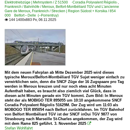
Elektrotriebzüge | Mehrsystem / Z 51500 ·Coradia Polyvalent Régiolis·
,
Frankreich / Bahnhöfe / Meroux, Belfort-Montbéliard TGV und L'ancienne
Gare de Meroux
,
Frankreich / Strecken | Region Südost + Korsika / 854
000 Belfort – Delle (–Porrentruy)
144 1400x883 Px, 06.11.2025

Mit dem neuen Fahrplan ab Mitte Dezember 2025 wird dieses
typische Meroux/Belfort-Montbéliard TGV Sujet weniger einfach zu
verwirklichen sein, denn die SNCF Züge der 16 Zugspaare pro Tag
werden in Meroux kreuzen und nur noch etwa acht Minuten
Aufenthalt haben, es braucht also ziemlich viel Glück, dass in
diesen acht Minuten gerade ein TGV kommt. Zum Bild: In Meroux
steht der als MOBIGO TER 895055 um 10:10 angekommene SNCF
Coradia Polyvalent Régiolis 51629M. Der Zug wird um 11:03 als
MOBOGO TER 895054 nach Belfort zurückfahren. Im TGV Bahnhof
von Belfort Montbéliard TGV ist der SNCF inOui TGV 9877 von
Strasbourg nach Marseille St-Charles angekommen, der Zug wird
mit dem Rame 825 geführt. 3. November 2025

Stefan Wohlfahrt