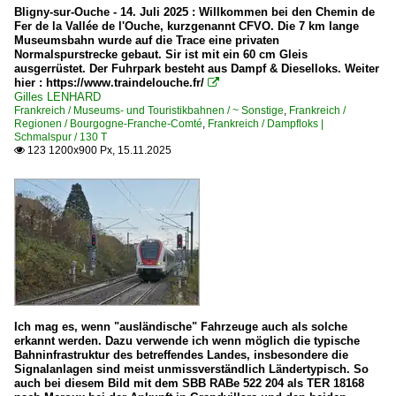
0 522 RABe 522 ·SBB· Flirt CH+F
Bligny-sur-Ouche - 14. Juli 2025 : Willkommen bei den Chemin de
Fer de la Vallée de l'Ouche, kurzgenannt CFVO. Die 7 km lange
7 560 RBDe 560 ·SBB· NPZ
Museumsbahn wurde auf die Trace eine privaten
Normalspurstrecke gebaut. Sir ist mit ein 60 cm Gleis
7 562 RBDe 562 ·SBB· NPZ CH+F
ausgerrüstet. Der Fuhrpark besteht aus Dampf & Dieselloks. Weiter
hier : https://www.traindelouche.fr/

Gilles LENHARD
Triebzüge | ältere Bauart
Frankreich / Museums- und Touristikbahnen / ~ Sonstige
,
Frankreich /
Regionen / Bourgogne-Franche-Comté
,
Frankreich / Dampfloks |
RAe TEE II · RABe EC ·SBB·
Schmalspur / 130 T
123 1200x900 Px, 15.11.2025

Ich mag es, wenn "ausländische" Fahrzeuge auch als solche
erkannt werden. Dazu verwende ich wenn möglich die typische
Bahninfrastruktur des betreffendes Landes, insbesondere die
Signalanlagen sind meist unmissverständlich Ländertypisch. So
auch bei diesem Bild mit dem SBB RABe 522 204 als TER 18168