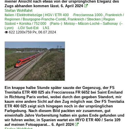
meiner Ansicht nach etwas von der ursprünglichen Eleganz des
Zugs abhanden kommen lässt. 6. April 2024

Stefan Wohlfahrt
Italien / Elektrotriebzüge | HGV / ETR 400 ·Frecciarossa 1000·
,
Frankreich /
Regionen / Bourgogne-Franche-Comté
,
Frankreich / Strecken | Region
Südost + Korsika / 752 000 (Paris–) Moissy – Mâcon-Loché – Sathonay (–
Lyon) ·LGV Sud-Est· LN1
622 1200x759 Px, 06.07.2024

Ein knappe halbe Stunde später sauste der Gegenzug, der FS
Trenitalia ETR 400 025 als Frecciarossa FR 6652 bei Saint Émiland
in Richtung Paris vorbei, wobei durch den gegeben Standort, mir
kaum eine andere Sicht auf den Zug möglich war. Der FS Trenitalia
ETR 400 025 zeigt sich hingegen noch in der ursprünglichen
Farbgebung. Nach diesem Bild packten wir zusammen, gut
eineinhalb Jahre Vorbereitung hatten ein gutes Ende gefunden und
wir fuhren weiter, in Spanien wartet ein IRYO ETR 400 / Serie 109
auf meinen Fotoapparat... 6. April 2024
