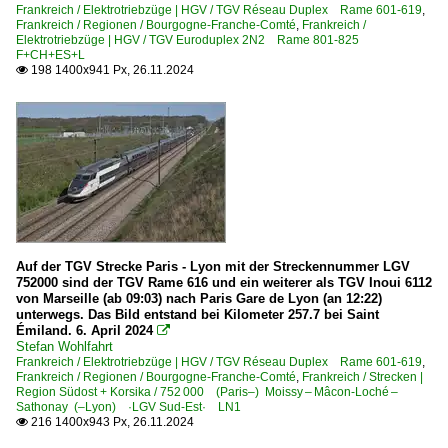
Frankreich / Elektrotriebzüge | HGV / TGV Réseau Duplex Rame 601-619
,
Frankreich / Regionen / Bourgogne-Franche-Comté
,
Frankreich /
Elektrotriebzüge | HGV / TGV Euroduplex 2N2 Rame 801-825
F+CH+ES+L
198 1400x941 Px, 26.11.2024

Auf der TGV Strecke Paris - Lyon mit der Streckennummer LGV
752000 sind der TGV Rame 616 und ein weiterer als TGV Inoui 6112
von Marseille (ab 09:03) nach Paris Gare de Lyon (an 12:22)
unterwegs. Das Bild entstand bei Kilometer 257.7 bei Saint
Émiland. 6. April 2024

Stefan Wohlfahrt
Frankreich / Elektrotriebzüge | HGV / TGV Réseau Duplex Rame 601-619
,
Frankreich / Regionen / Bourgogne-Franche-Comté
,
Frankreich / Strecken |
Region Südost + Korsika / 752 000 (Paris–) Moissy – Mâcon-Loché –
Sathonay (–Lyon) ·LGV Sud-Est· LN1
216 1400x943 Px, 26.11.2024
