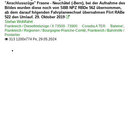
"Anschlusszüge" Frasne - Neuchâtel (-Bern), bei der Aufnahme des
Bildes wurden diese noch von SBB NPZ RBDe 562 übernommen,
ab dem darauf folgenden Fahrplanwechsel übernahmen Flirt RABe
522 den Umlauf. 29. Oktober 2019

Stefan Wohlfahrt
Frankreich / Dieseltriebzüge / X 73500 · 73900 ·Coradia A TER· 'Baleine'
,
Frankreich / Regionen / Bourgogne-Franche-Comté
,
Frankreich / Bahnhöfe /
Pontarlier
313 1200x774 Px, 29.05.2024
