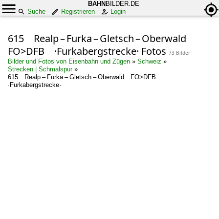
BAHN
BILDER.DE
Suche
Registrieren
Login
615 Realp – Furka – Gletsch – Oberwald
FO>DFB ·Furkabergstrecke· Fotos
73 Bilder
Bilder und Fotos von Eisenbahn und Zügen
»
Schweiz
»
Strecken | Schmalspur
»
615 Realp – Furka – Gletsch – Oberwald FO>DFB
·Furkabergstrecke·