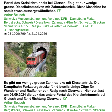
Portal des Kreiskehrtunnels bei Gletsch. Es gibt nur wenige
grosse Diesellokomotiven mit Zahnradantrieb. Diese Maschine ist
somit etwas aussergewöhnliches.

Arthur Beusch
Schweiz / Museumsbahnen und Vereine / DFB Dampfbahn Furka-
Bergstrecke
,
Schweiz / Dieselloks | Zahnrad / HGm 4/4
,
Schweiz / Strecken |
Schmalspur / 615 Realp – Furka – Gletsch – Oberwald FO>DFB
·Furkabergstrecke·
93 1200x799 Px, 21.04.2026

Es gibt nur wenige grosse Zahnradloks mit Dieselantrieb. Die
Dampfbahn Furkabergstrecke führt jeweils einige Züge für
Wanderer und Radfahrer von Realp nach Oberwald. Hier verlässt
am 06.09.2024 die Lok das untere Portal des Kreiskehrtunnels bei
Gletsch und fährt Richtung Oberwald.

Arthur Beusch
Schweiz / Museumsbahnen und Vereine / DFB Dampfbahn Furka-
Bergstrecke
,
Schweiz / Dieselloks | Zahnrad / HGm 4/4
,
Schweiz / Strecken |