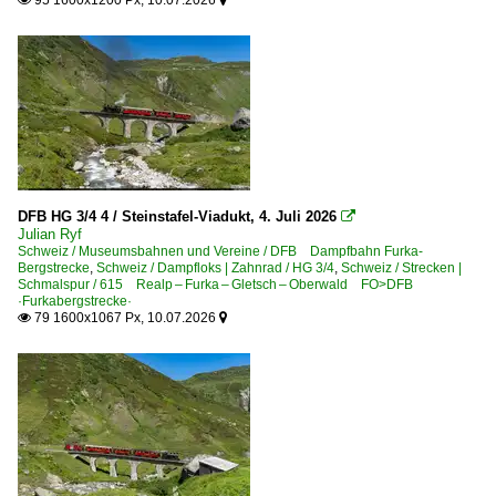
95 1600x1200 Px, 10.07.2026


Dieselloks | Zahnrad
HGm 4/4
Tmh 2/2
E-Loks | Zahnrad
HGe 4/4
MGB | mit fusionierten Bahnen
DFB HG 3/4 4 / Steinstafel-Viadukt, 4. Juli 2026

Julian Ryf
FO Furka-Oberalp-Bahn 1915 (-2002)
Schweiz / Museumsbahnen und Vereine / DFB Dampfbahn Furka-
Bergstrecke
,
Schweiz / Dampfloks | Zahnrad / HG 3/4
,
Schweiz / Strecken |
Triebfahrzeuge
Schmalspur / 615 Realp – Furka – Gletsch – Oberwald FO>DFB
·Furkabergstrecke·
79 1600x1067 Px, 10.07.2026


Museumsbahnen und Vereine
DFB Dampfbahn Furka-Bergstrecke
Personenwagen | Schmalspur
Mitteleinstiegswagen