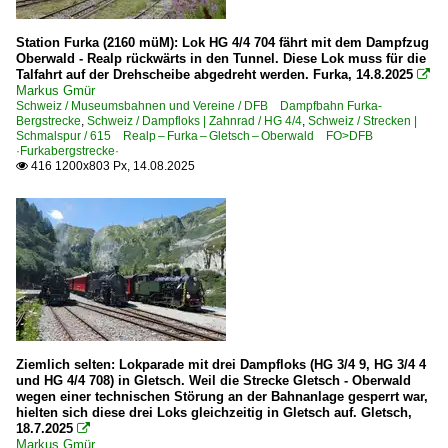
Station Furka (2160 müM): Lok HG 4/4 704 fährt mit dem Dampfzug
Oberwald - Realp rückwärts in den Tunnel. Diese Lok muss für die
Talfahrt auf der Drehscheibe abgedreht werden. Furka, 14.8.2025

Markus Gmür
Schweiz / Museumsbahnen und Vereine / DFB Dampfbahn Furka-
Bergstrecke
,
Schweiz / Dampfloks | Zahnrad / HG 4/4
,
Schweiz / Strecken |
Schmalspur / 615 Realp – Furka – Gletsch – Oberwald FO>DFB
·Furkabergstrecke·
416 1200x803 Px, 14.08.2025

Ziemlich selten: Lokparade mit drei Dampfloks (HG 3/4 9, HG 3/4 4
und HG 4/4 708) in Gletsch. Weil die Strecke Gletsch - Oberwald
wegen einer technischen Störung an der Bahnanlage gesperrt war,
hielten sich diese drei Loks gleichzeitig in Gletsch auf. Gletsch,
18.7.2025

Markus Gmür