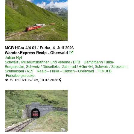
MGB HGm 4/4 61 / Furka, 4. Juli 2026
Wander-Express Realp - Oberwald

Julian Ryf
Schweiz / Museumsbahnen und Vereine / DFB Dampfbahn Furka-
Bergstrecke
,
Schweiz / Dieselloks | Zahnrad / HGm 4/4
,
Schweiz / Strecken |
Schmalspur / 615 Realp – Furka – Gletsch – Oberwald FO>DFB
·Furkabergstrecke·
79 1600x1067 Px, 10.07.2026

