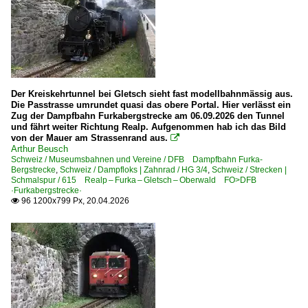
Der Kreiskehrtunnel bei Gletsch sieht fast modellbahnmässig aus.
Die Passtrasse umrundet quasi das obere Portal. Hier verlässt ein
Zug der Dampfbahn Furkabergstrecke am 06.09.2026 den Tunnel
und fährt weiter Richtung Realp. Aufgenommen hab ich das Bild
von der Mauer am Strassenrand aus.

Arthur Beusch
Schweiz / Museumsbahnen und Vereine / DFB Dampfbahn Furka-
Bergstrecke
,
Schweiz / Dampfloks | Zahnrad / HG 3/4
,
Schweiz / Strecken |
Schmalspur / 615 Realp – Furka – Gletsch – Oberwald FO>DFB
·Furkabergstrecke·
96 1200x799 Px, 20.04.2026
