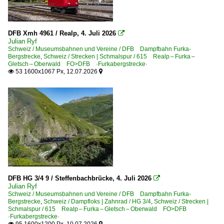
1982
Bahntechnische Einrichtungen und Kunstbauten
2000
Brücken
DFB Xmh 4961 / Realp, 4. Juli 2026

Julian Ryf
2008
Drehscheiben und Schiebebühnen
Schweiz / Museumsbahnen und Vereine / DFB Dampfbahn Furka-
Bergstrecke
,
Schweiz / Strecken | Schmalspur / 615 Realp – Furka –
Tunnel, Viadukte und Kreuzungsbauwerke
Gletsch – Oberwald FO>DFB ·Furkabergstrecke·
2020
53 1600x1067 Px, 12.07.2026


Dampfloks | Zahnrad
2021
2022
HG 2/3
2023
HG 3/4
2024
HG 4/4
2025
Detailfotos
2026
Drehgestelle
DFB HG 3/4 9 / Steffenbachbrücke, 4. Juli 2026

Julian Ryf
Dieselloks | Schmalspur
Schweiz / Museumsbahnen und Vereine / DFB Dampfbahn Furka-
Bergstrecke
,
Schweiz / Dampfloks | Zahnrad / HG 3/4
,
Schweiz / Strecken |
Tm 2/2
Schmalspur / 615 Realp – Furka – Gletsch – Oberwald FO>DFB
·Furkabergstrecke·