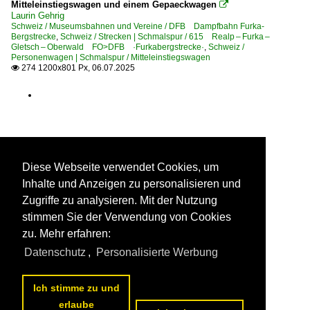
Mitteleinstiegswagen und einem Gepaeckwagen

Laurin Gehrig
Schweiz / Museumsbahnen und Vereine / DFB Dampfbahn Furka-
Bergstrecke
,
Schweiz / Strecken | Schmalspur / 615 Realp – Furka –
Gletsch – Oberwald FO>DFB ·Furkabergstrecke·
,
Schweiz /
Personenwagen | Schmalspur / Mitteleinstiegswagen
274 1200x801 Px, 06.07.2025

Diese Webseite verwendet Cookies, um
Inhalte und Anzeigen zu personalisieren und
Zugriffe zu analysieren. Mit der Nutzung
stimmen Sie der Verwendung von Cookies
zu. Mehr erfahren:
Datenschutz
,
Personalisierte Werbung
Ich stimme zu und
erlaube