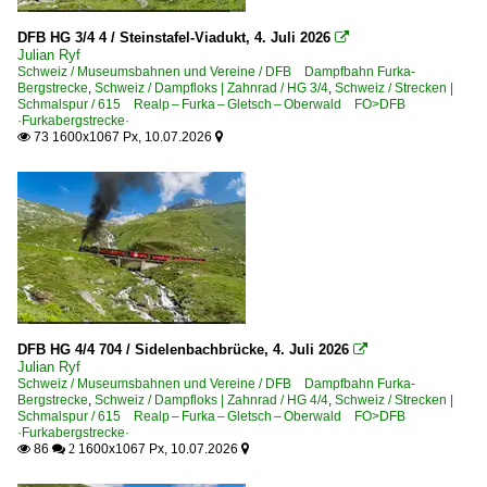
RhB | Rhätische Bahn
DFB HG 3/4 4 / Steinstafel-Viadukt, 4. Juli 2026

Dampfschneeschleuder
Julian Ryf
Schweiz / Museumsbahnen und Vereine / DFB Dampfbahn Furka-
Bergstrecke
,
Schweiz / Dampfloks | Zahnrad / HG 3/4
,
Schweiz / Strecken |
Strecken | Schmalspur
Schmalspur / 615 Realp – Furka – Gletsch – Oberwald FO>DFB
·Furkabergstrecke·
142 Brig – Furkatunnel – Andermatt FO>MGB
73 1600x1067 Px, 10.07.2026


Triebzüge | Zahnrad | Schmalspur
Deh 4/4 I ·FO·MGB·
DFB HG 4/4 704 / Sidelenbachbrücke, 4. Juli 2026

Julian Ryf
Schweiz / Museumsbahnen und Vereine / DFB Dampfbahn Furka-
Bergstrecke
,
Schweiz / Dampfloks | Zahnrad / HG 4/4
,
Schweiz / Strecken |
Schmalspur / 615 Realp – Furka – Gletsch – Oberwald FO>DFB
·Furkabergstrecke·
86
1600x1067 Px, 10.07.2026

 2
