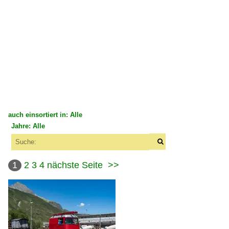
auch einsortiert in: Alle
Jahre: Alle
×
×
Alle Kategorien
Alle Jahre
Schweiz
1
2
3
4
nächste Seite
>>
1970
Bahndienstfahrzeuge | X | Schmalspur
1979
Draisinen
1980
Lösch- und Rettungszüge