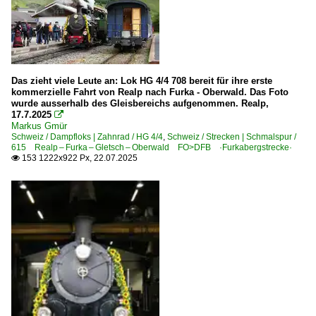
Das zieht viele Leute an: Lok HG 4/4 708 bereit für ihre erste
kommerzielle Fahrt von Realp nach Furka - Oberwald. Das Foto
wurde ausserhalb des Gleisbereichs aufgenommen. Realp,
17.7.2025

Markus Gmür
Schweiz / Dampfloks | Zahnrad / HG 4/4
,
Schweiz / Strecken | Schmalspur /
615 Realp – Furka – Gletsch – Oberwald FO>DFB ·Furkabergstrecke·
153 1222x922 Px, 22.07.2025
