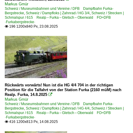
Markus Gmür
Schweiz / Museumsbahnen und Vereine / DFB Dampfbahn Furka-
Bergstrecke
,
Schweiz / Dampfloks | Zahnrad / HG 3/4
,
Schweiz / Strecken |
Schmalspur / 615 Realp – Furka – Gletsch – Oberwald FO>DFB
·Furkabergstrecke·
196 1200x840 Px, 23.08.2025

Rückwärts vorwärts! Nun ist die HG 4/4 704 in der richtigen
Position für die Talfahrt von der Station Furka (2160 müM) nach
Realp. Furka, 14.8.2025

Markus Gmür
Schweiz / Museumsbahnen und Vereine / DFB Dampfbahn Furka-
Bergstrecke
,
Schweiz / Dampfloks | Zahnrad / HG 4/4
,
Schweiz / Strecken |
Schmalspur / 615 Realp – Furka – Gletsch – Oberwald FO>DFB
·Furkabergstrecke·
416 1200x813 Px, 14.08.2025
