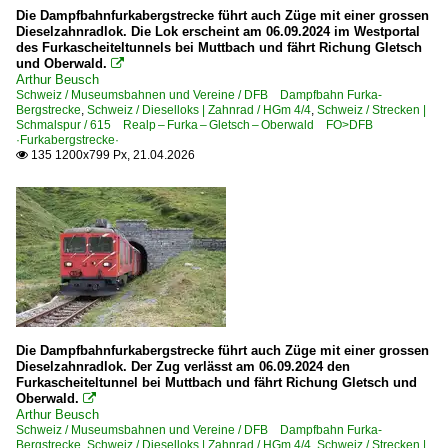
Die Dampfbahnfurkabergstrecke führt auch Züge mit einer grossen
Dieselzahnradlok. Die Lok erscheint am 06.09.2024 im Westportal
des Furkascheiteltunnels bei Muttbach und fährt Richung Gletsch
und Oberwald.

Arthur Beusch
Schweiz / Museumsbahnen und Vereine / DFB Dampfbahn Furka-
Bergstrecke
,
Schweiz / Dieselloks | Zahnrad / HGm 4/4
,
Schweiz / Strecken |
Schmalspur / 615 Realp – Furka – Gletsch – Oberwald FO>DFB
·Furkabergstrecke·
135 1200x799 Px, 21.04.2026

Die Dampfbahnfurkabergstrecke führt auch Züge mit einer grossen
Dieselzahnradlok. Der Zug verlässt am 06.09.2024 den
Furkascheiteltunnel bei Muttbach und fährt Richung Gletsch und
Oberwald.

Arthur Beusch
Schweiz / Museumsbahnen und Vereine / DFB Dampfbahn Furka-
Bergstrecke
,
Schweiz / Dieselloks | Zahnrad / HGm 4/4
,
Schweiz / Strecken |