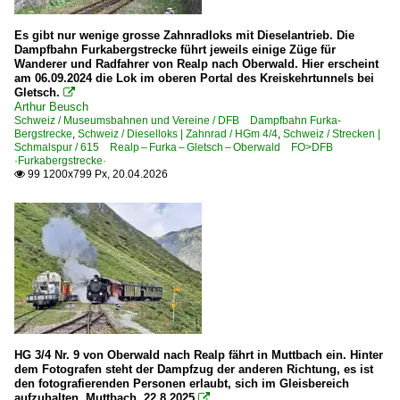
Es gibt nur wenige grosse Zahnradloks mit Dieselantrieb. Die
Dampfbahn Furkabergstrecke führt jeweils einige Züge für
Wanderer und Radfahrer von Realp nach Oberwald. Hier erscheint
am 06.09.2024 die Lok im oberen Portal des Kreiskehrtunnels bei
Gletsch.

Arthur Beusch
Schweiz / Museumsbahnen und Vereine / DFB Dampfbahn Furka-
Bergstrecke
,
Schweiz / Dieselloks | Zahnrad / HGm 4/4
,
Schweiz / Strecken |
Schmalspur / 615 Realp – Furka – Gletsch – Oberwald FO>DFB
·Furkabergstrecke·
99 1200x799 Px, 20.04.2026

HG 3/4 Nr. 9 von Oberwald nach Realp fährt in Muttbach ein. Hinter
dem Fotografen steht der Dampfzug der anderen Richtung, es ist
den fotografierenden Personen erlaubt, sich im Gleisbereich
aufzuhalten. Muttbach, 22.8.2025
