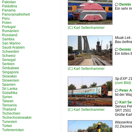
Pakistan
Dennis 

Palästina
Ein sehr i
Panama
Panoramafreiheit
Peru
Polen
Portugal
(C)
Karl Seltenhammer
Rumänien
Russland
Muak Lek S
Sambia
Bau befin
San Marino
Saudi Arabien
Dennis 

Schweden
Ein tolles 
Schweiz
Senegal
Serbien
Simbabwe
(C)
Karl Seltenhammer
Singapore
Slowakei
Sp.EXP. 21
Slowenien
(zum Bild)
Spanien
Sri Lanka
Peter 

Südafrika
Ist der Wa
Syrien
Taiwan
Karl S

Tansania
Servus Pet
Thailand
(C)
Karl Seltenhammer
SRT 2501 -
Tschechien
Grüße Kar
Tschechoslowakei
Tunesien
Wasserkran
Türkei
01.Dezemb
Turkmenistan