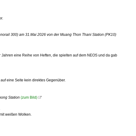
r.
norail 300) am 31.Mai 2026 von der Muang Thon Thani Station (PK10)
r Jahren eine Reihe von Heften, die spielten auf dem NEOS und da gab
auf eine Seite kein direktes Gegenüber.
hong Station
(zum Bild)

?
mit weißen Wolken.