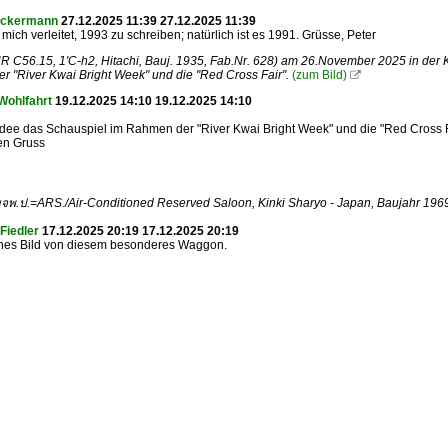
Ackermann
27.12.2025 11:39 27.12.2025 11:39
 mich verleitet, 1993 zu schreiben; natürlich ist es 1991. Grüsse, Peter
R C56.15, 1'C-h2, Hitachi, Bauj. 1935, Fab.Nr. 628) am 26.November 2025 in der 
 "River Kwai Bright Week" und die "Red Cross Fair".
(zum Bild)

Wohlfahrt
19.12.2025 14:10 19.12.2025 14:10
Idee das Schauspiel im Rahmen der "River Kwai Bright Week" und die "Red Cross F
en Gruss
บจพ.ป.=ARS./Air-Conditioned Reserved Saloon, Kinki Sharyo - Japan, Baujahr 19
Fiedler
17.12.2025 20:19 17.12.2025 20:19
nes Bild von diesem besonderes Waggon.