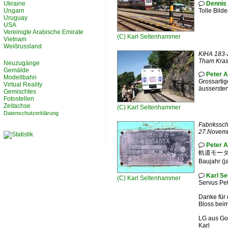
Ukraine
Dennis 

Ungarn
Tolle Bild
Uruguay
USA
Vereinigte Arabische Emirate
(C)
Karl Seltenhammer
Vietnam
Weißrussland
KIHA 183-
Tham Kras
Neuzugänge
Gemälde
Peter 

Modellbahn
Grossartig
Virtual Reality
äussersten
Gemischtes
Fotostellen
Zeitachse
(C)
Karl Seltenhammer
Datenschutzerklärung
Fabrikssc
27.Novemb
Peter 

軌道モータカー T
Baujahr (j
Karl S

(C)
Karl Seltenhammer
Servus Pet
Danke für 
Bloss beim
LG aus Go
Karl