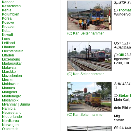
Kanada
Sp.EXP. 8 
Kasachstan
Kenia
Thomas

Kolumbien
Wundervoll
Korea
Kosovo
Kroatien
Kuba
(C)
Karl Seltenhammer
Kuwait
Laos
Lettland
QSY 5217 
Libanon
Aufenthalt
Liechtenstein
Olli
23.3
Litauen

Irgendwie 
Luxemburg
Gruß, Olli
Madagaskar
Malaysia
Marokko
(C)
Karl Seltenhammer
Mazedonien
Mexiko
Moldawien
AHK 4224 (
Monaco

Mongolei
Stefan 

Montenegro
Moin Karl,
Mosambik
Myanmar | Burma
dein Bild 
Namibia
Neuseeland
(C)
Karl Seltenhammer
Mfg
Niederlande
Stefan
Nordkorea
Norwegen
Gleich bei
Österreich