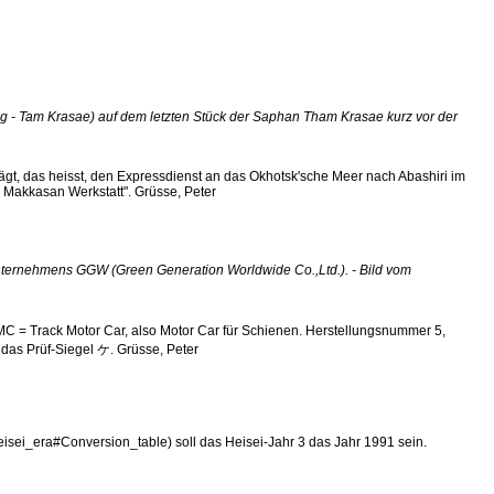
- Tam Krasae) auf dem letzten Stück der Saphan Tham Krasae kurz vor der
ägt, das heisst, den Expressdienst an das Okhotsk'sche Meer nach Abashiri im
 Makkasan Werkstatt". Grüsse, Peter
ernehmens GGW (Green Generation Worldwide Co.,Ltd.). - Bild vom
 Track Motor Car, also Motor Car für Schienen. Herstellungsnummer 5,
hts das Prüf-Siegel ケ. Grüsse, Peter
Heisei_era#Conversion_table) soll das Heisei-Jahr 3 das Jahr 1991 sein.