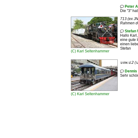
Peter 

Die "3" hat
713 (ex JN
Rahmen der
Stefan 

Hallo Karl,
eine gute 
einen lieb
Stefan
(C)
Karl Seltenhammer
บจพ.ป.2 (
Dennis 

Sehr schö
(C)
Karl Seltenhammer