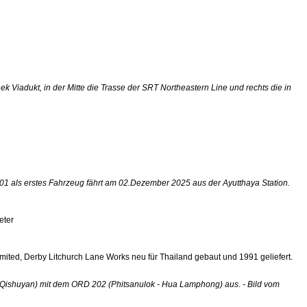
iadukt, in der Mitte die Trasse der SRT Northeastern Line und rechts die in
01 als erstes Fahrzeug fährt am 02.Dezember 2025 aus der Ayutthaya Station.
eter
ited, Derby Litchurch Lane Works neu für Thailand gebaut und 1991 geliefert.
C Qishuyan) mit dem ORD 202 (Phitsanulok - Hua Lamphong) aus. - Bild vom