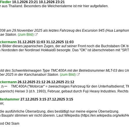
Fiedler
10.1.2026 23:21 10.1.2026 23:21
er aus Thailand. Besonders die Weichenlaterne ist mir hier aufgefallen.
208 am 29.November 2025 als letztes Fahrzeug des Excursion 945 (Hua Lamphong 
ae Station.
(zum Bild)

Ackermann
31.12.2025 11:03 31.12.2025 11:03
e Bilder dieses japanischen Zuges, der auf seiner Front noch die Buchstaben OK tr
 Nordosten der Nordinsel Hokkaidô besorgte. Das "OK" ist überschrieben mit "SRT
hild des Schwerkleinwagen Type TMC400A mit der Betriebsnummer MLT-03 des Unt
er 2025 in der Kanchanaburi Station.
(zum Bild)

Ackermann
26.12.2025 21:12 26.12.2025 21:12
MC400A ("Motorcar" = zweiachsiges Fahrzeug für den Unterhaltsdienst; TMC =
apanisch) Heisei 3 (d.h. 1993), Februar, gebaut durch Fuji Heavy Industries. Rec
eltenhammer
27.12.2025 3:15 27.12.2025 3:15
er,
die ausführliche Übersetzung, dies bestättigt nur meine eigene Übersetzung.
 Baujahr stimmen wir nicht überein. Laut Wikipedia (https://en.wikipedia.org/wiki/
od Old Siam