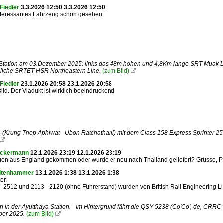
Fiedler
3.3.2026 12:50 3.3.2026 12:50
nteressantes Fahrzeug schön gesehen.
tation am 03.Dezember 2025: links das 48m hohen und 4,8Km lange SRT Muak Lek V
dliche SRTET HSR Northeastern Line.
(zum Bild)

Fiedler
23.1.2026 20:58 23.1.2026 20:58
Bild. Der Viadukt ist wirklich beeindruckend
 (Krung Thep Aphiwat - Ubon Ratchathani) mit dem Class 158 Express Sprinter 25

Ackermann
12.1.2026 23:19 12.1.2026 23:19
gen aus England gekommen oder wurde er neu nach Thailand geliefert? Grüsse, P
eltenhammer
13.1.2026 1:38 13.1.2026 1:38
er,
 2512 und 2113 - 2120 (ohne Führerstand) wurden von British Rail Engineering Lim
l
 in der Ayutthaya Station. - Im Hintergrund fährt die QSY 5238 (Co'Co', de, CRR
er 2025.
(zum Bild)
