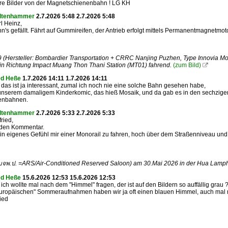
e Bilder von der Magnetschienenbahn ! LG KH
eltenhammer
2.7.2026 5:48 2.7.2026 5:48
l Heinz,
's gefällt. Fährt auf Gummireifen, der Antrieb erfolgt mittels Permanentmagnetmoto
(Hersteller: Bombardier Transportation + CRRC Nanjing Puzhen, Type Innovia Mo
n Richtung Impact Muang Thon Thani Station (MT01) fahrend.
(zum Bild)

ed Heße
1.7.2026 14:11 1.7.2026 14:11
, das ist ja interessant, zumal ich noch nie eine solche Bahn gesehen habe,
unserem damaligem Kinderkomic, das hieß Mosaik, und da gab es in den sechzige
enbahnen.
eltenhammer
2.7.2026 5:33 2.7.2026 5:33
ried,
 den Kommentar.
ein eigenes Gefühl mir einer Monorail zu fahren, hoch über dem Straßenniveau und 
(บจพ.ป. =ARS/Air-Conditioned Reserved Saloon) am 30.Mai 2026 in der Hua Lamp
ed Heße
15.6.2026 12:53 15.6.2026 12:53
, ich wollte mal nach dem "Himmel" fragen, der ist auf den Bildern so auffällig grau 
europäischen" Sommeraufnahmen haben wir ja oft einen blauen Himmel, auch mal 
ried