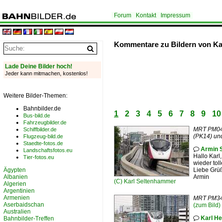
Forum
Kontakt
Impressum
Kommentare zu Bildern von Ka
Lade Deine Bilder hoch!
Jeder kann mitmachen, kostenlos!
Weitere Bilder-Themen:
Bahnbilder.de
1
2
3
4
5
6
7
8
9
10
Bus-bild.de
Fahrzeugbilder.de
MRT PM04 
Schiffbilder.de
(PK14) un
Flugzeug-bild.de
Staedte-fotos.de
Armin 

Landschaftsfotos.eu
Hallo Karl,
Tier-fotos.eu
wieder tol
Ägypten
Liebe Grü
Albanien
Armin
(C)
Karl Seltenhammer
Algerien
Argentinien
Armenien
MRT PM34 (
Aserbaidschan
(zum Bild)
Australien
Karl He
Bahnbilder-Treffen
