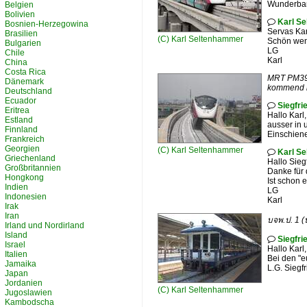
Wunderbar
Belgien
Bolivien
Karl S

Bosnien-Herzegowina
Servas Kar
Brasilien
(C)
Karl Seltenhammer
Schön wenn
Bulgarien
LG
Chile
Karl
China
Costa Rica
MRT PM39 
Dänemark
kommend i
Deutschland
Ecuador
Siegfri

Eritrea
Hallo Karl
Estland
ausser in 
Finnland
Einschien
Frankreich
Georgien
(C)
Karl Seltenhammer
Karl S

Griechenland
Hallo Siegf
Großbritannien
Danke für
Hongkong
Ist schon 
Indien
LG
Indonesien
Karl
Irak
Iran
บจพ.ป. 1 
Irland und Nordirland
Island
Siegfri

Israel
Hallo Karl
Italien
Bei den "
Jamaika
L.G. Siegf
Japan
Jordanien
(C)
Karl Seltenhammer
Jugoslawien
Kambodscha