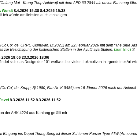
(Chiang Mai - Krung Thep Aphiwat) mit dem APD.60 2544 als erstes Fahrzeug fährt 
 Wendt
8.4.2026 15:38 8.4.2026 15:38
! Ich würde am liebsten auch einsteigen.
(Co'Co', de, CRRC Qishuyan, Bj.2021) am 22.Februar 2026 mit dem "The Blue Ja
es zur Besichtigung der historischen Stätten in der Ayutthaya Station.
(zum Bild)

.2026 18:06 23.3.2026 18:06
findet sich das Design der 101 weltweit bei vielen Lokmotiven in irgendeiner Art wie
Co'Co', de, Krupp, Bj.1980, Fab.Nr. K-5486) am 16.Jänner 2026 nach der Ankunft
Pavel
8.3.2026 11:52 8.3.2026 11:52
von der AHK 4224 aus Kantang gefällt mir.
m Eingang ins Depot Thung Song ist dieser Schienen-Panzer Type ATW (Armoured W