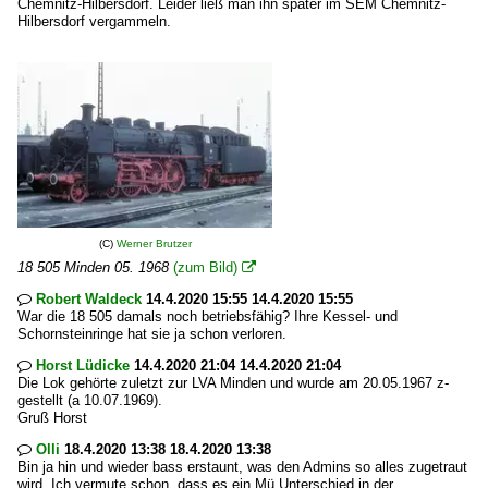
Chemnitz-Hilbersdorf. Leider ließ man ihn später im SEM Chemnitz-
Hilbersdorf vergammeln.
(C)
Werner Brutzer
18 505 Minden 05. 1968
(zum Bild)

Robert Waldeck
14.4.2020 15:55 14.4.2020 15:55

War die 18 505 damals noch betriebsfähig? Ihre Kessel- und
Schornsteinringe hat sie ja schon verloren.
Horst Lüdicke
14.4.2020 21:04 14.4.2020 21:04

Die Lok gehörte zuletzt zur LVA Minden und wurde am 20.05.1967 z-
gestellt (a 10.07.1969).
Gruß Horst
Olli
18.4.2020 13:38 18.4.2020 13:38

Bin ja hin und wieder bass erstaunt, was den Admins so alles zugetraut
wird. Ich vermute schon, dass es ein Mü Unterschied in der