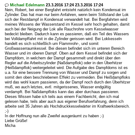
Michael Edelmann
23.3.2016 17:24 23.3.2016 17:24

Nein, Robert, bei einer Bergfahrt entsteht natürlich kein Kondensat im
Zylinder. Das hat man nur beim Anfahren, wenn beim Stillstand der Lok
sich der Restdampf in Kondensat verwandelt hat. Bei Bergfahrten wird
meines Wissens der Wasserstand im Kessel sehr hoch gehalten, damit
auch bei der Neigung der Lok alle Rauchrohre vom Kesselwasser
bedeckt bleiben. Dadurch kann es passieren, daß ein Teil des Wassers
bei Volldampffahrt mit in die Zylinder gerissen wird. Bei Lokkesseln
handelt es sich schließlich um Flammrohr-, und somit
Großwasserraumkessel. Bei diesen befindet sich im unteren Bereich
Wasser und im oberen Dampf. Oben auf dem Kessel befindet sich der
Dampfdom, in welchem der Dampf gesammelt und direkt über den
Regler auf die Arbeitszylinder (Naßdampflok) oder in den Überhitzer
(Heißdampflok) weitergeleitet wird. Die Aufgabe des Dampfdoms ist es
u.a. für eine bessere Trennung von Wasser und Dampf zu sorgen und
somit den oben beschriebenen Effekt zu vermeiden. Bei Heißdampfloks
wird das wohl kaum passieren, da der Dampf noch durch den Überhitzer
muß, wo auch letztes, evtl. mitgerissenes, Wasser endgültig
verdampft. Bei Naßdampfloks kann das aber durchaus passieren.
Dieses Wissen habe ich teils aus einem Fachbericht, den ich mal
gelesen habe, teils aber auch aus eigener Berufserfahrung, denn ich
arbeite seit 35 Jahren als Hochdruckkesselwärter im Kraftwerksbereich.
;-)
In der Hoffnung nun alle Zweifel ausgeräumt zu haben ;-)
Liebe Grüße!
Micha