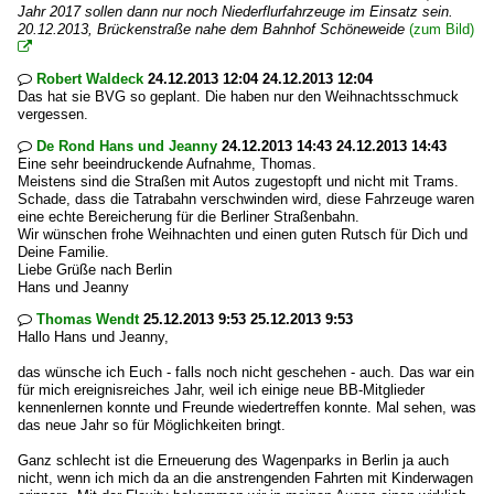
Jahr 2017 sollen dann nur noch Niederflurfahrzeuge im Einsatz sein.
20.12.2013, Brückenstraße nahe dem Bahnhof Schöneweide
(zum Bild)

Robert Waldeck
24.12.2013 12:04 24.12.2013 12:04

Das hat sie BVG so geplant. Die haben nur den Weihnachtsschmuck
vergessen.
De Rond Hans und Jeanny
24.12.2013 14:43 24.12.2013 14:43

Eine sehr beeindruckende Aufnahme, Thomas.
Meistens sind die Straßen mit Autos zugestopft und nicht mit Trams.
Schade, dass die Tatrabahn verschwinden wird, diese Fahrzeuge waren
eine echte Bereicherung für die Berliner Straßenbahn.
Wir wünschen frohe Weihnachten und einen guten Rutsch für Dich und
Deine Familie.
Liebe Grüße nach Berlin
Hans und Jeanny
Thomas Wendt
25.12.2013 9:53 25.12.2013 9:53

Hallo Hans und Jeanny,
das wünsche ich Euch - falls noch nicht geschehen - auch. Das war ein
für mich ereignisreiches Jahr, weil ich einige neue BB-Mitglieder
kennenlernen konnte und Freunde wiedertreffen konnte. Mal sehen, was
das neue Jahr so für Möglichkeiten bringt.
Ganz schlecht ist die Erneuerung des Wagenparks in Berlin ja auch
nicht, wenn ich mich da an die anstrengenden Fahrten mit Kinderwagen