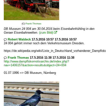
(C)
Frank Thomas
DB Museum 24 004 am 30.04.2016 beim Eisenbahnfrühling in den
Geraer Eisenbahnwelten.
(zum Bild)

Robert Waldeck
17.5.2016 10:57 17.5.2016 10:57

24 004 gehört immer noch dem Verkehrsmuseum Dresden.
https://de.wikipedia.org/wiki/Liste_in_Deutschland_vorhandener_Dampflo
Frank Thomas
17.5.2016 11:38 17.5.2016 11:38

http://www.dampflokomotivarchiv.de/index.php?
nav=1406157&action=results&object=24+004
01.07.1996 => DB Museum, Nürnberg