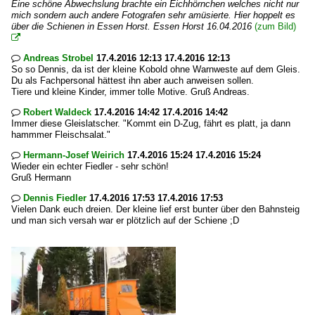
Eine schöne Abwechslung brachte ein Eichhörnchen welches nicht nur
mich sondern auch andere Fotografen sehr amüsierte. Hier hoppelt es
über die Schienen in Essen Horst. Essen Horst 16.04.2016
(zum Bild)

Andreas Strobel
17.4.2016 12:13 17.4.2016 12:13

So so Dennis, da ist der kleine Kobold ohne Warnweste auf dem Gleis.
Du als Fachpersonal hättest ihn aber auch anweisen sollen.
Tiere und kleine Kinder, immer tolle Motive. Gruß Andreas.
Robert Waldeck
17.4.2016 14:42 17.4.2016 14:42

Immer diese Gleislatscher. "Kommt ein D-Zug, fährt es platt, ja dann
hammmer Fleischsalat."
Hermann-Josef Weirich
17.4.2016 15:24 17.4.2016 15:24

Wieder ein echter Fiedler - sehr schön!
Gruß Hermann
Dennis Fiedler
17.4.2016 17:53 17.4.2016 17:53

Vielen Dank euch dreien. Der kleine lief erst bunter über den Bahnsteig
und man sich versah war er plötzlich auf der Schiene ;D