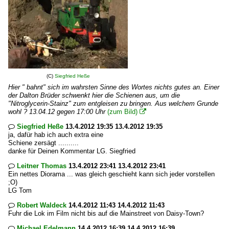
(C)
Siegfried Heße
Hier " bahnt" sich im wahrsten Sinne des Wortes nichts gutes an. Einer
der Dalton Brüder schwenkt hier die Schienen aus, um die
"Nitroglycerin-Stainz" zum entgleisen zu bringen. Aus welchem Grunde
wohl ? 13.04.12 gegen 17:00 Uhr
(zum Bild)

Siegfried Heße
13.4.2012 19:35 13.4.2012 19:35

ja, dafür hab ich auch extra eine
Schiene zersägt ..........
danke für Deinen Kommentar LG. Siegfried
Leitner Thomas
13.4.2012 23:41 13.4.2012 23:41

Ein nettes Diorama ... was gleich geschieht kann sich jeder vorstellen
;O)
LG Tom
Robert Waldeck
14.4.2012 11:43 14.4.2012 11:43

Fuhr die Lok im Film nicht bis auf die Mainstreet von Daisy-Town?
Michael Edelmann
14.4.2012 16:39 14.4.2012 16:39
