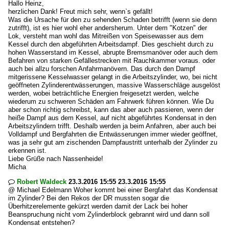
Hallo Heinz,
herzlichen Dank! Freut mich sehr, wenn`s gefällt!
Was die Ursache für den zu sehenden Schaden betrifft (wenn sie denn
zutrifft), ist es hier wohl eher andersherum. Unter dem "Kotzen" der
Lok, versteht man wohl das Mitreißen von Speisewasser aus dem
Kessel durch den abgeführten Arbeitsdampf. Dies geschieht durch zu
hohen Wasserstand im Kessel, abrupte Bremsmanöver oder auch dem
Befahren von starken Gefällestrecken mit Rauchkammer voraus. oder
auch bei allzu forschen Anfahrmanövern. Das durch den Dampf
mitgerissene Kesselwasser gelangt in die Arbeitszylinder, wo, bei nicht
geöffneten Zylinderentwässerungen, massive Wasserschläge ausgelöst
werden, wobei beträchtliche Energien freigesetzt werden, welche
wiederum zu schweren Schäden am Fahrwerk führen können. Wie Du
aber schon richtig schreibst, kann das aber auch passieren, wenn der
heiße Dampf aus dem Kessel, auf nicht abgeführtes Kondensat in den
Arbeitszylindern trifft. Deshalb werden ja beim Anfahren, aber auch bei
Volldampf und Bergfahrten die Entwässerungen immer wieder geöffnet,
was ja sehr gut am zischenden Dampfaustritt unterhalb der Zylinder zu
erkennen ist.
Liebe Grüße nach Nassenheide!
Micha
Robert Waldeck
23.3.2016 15:55 23.3.2016 15:55

@ Michael Edelmann Woher kommt bei einer Bergfahrt das Kondensat
im Zylinder? Bei den Rekos der DR mussten sogar die
Überhitzerelemente gekürzt werden damit der Lack bei hoher
Beanspruchung nicht vom Zylinderblock gebrannt wird und dann soll
Kondensat entstehen?