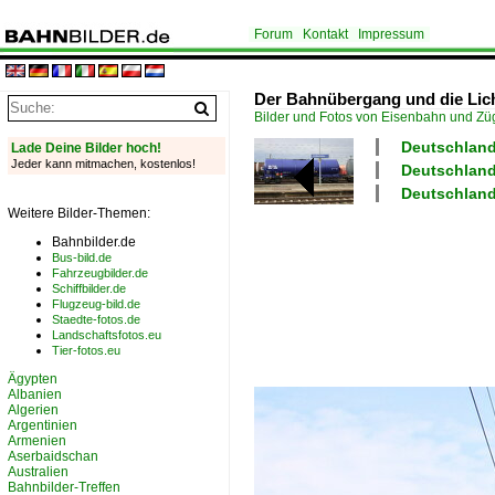
Forum
Kontakt
Impressum
Der Bahnübergang und die Lich
Bilder und Fotos von Eisenbahn und Z
Deutschland
Lade Deine Bilder hoch!
Jeder kann mitmachen, kostenlos!
Deutschland
Deutschland 
Weitere Bilder-Themen:
Bahnbilder.de
Bus-bild.de
Fahrzeugbilder.de
Schiffbilder.de
Flugzeug-bild.de
Staedte-fotos.de
Landschaftsfotos.eu
Tier-fotos.eu
Ägypten
Albanien
Algerien
Argentinien
Armenien
Aserbaidschan
Australien
Bahnbilder-Treffen