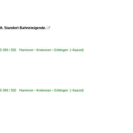
dt. Standort Bahnsteigende.

00-399 / 350 Hannover – Kreiensen – Göttingen (–Kassel)
00-399 / 350 Hannover – Kreiensen – Göttingen (–Kassel)