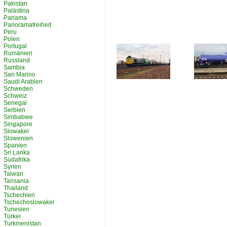
Pakistan
Palästina
Panama
Panoramafreiheit
Peru
Polen
Portugal
Rumänien
Russland
Sambia
San Marino
Saudi Arabien
Schweden
Schweiz
Senegal
Serbien
Simbabwe
Singapore
Slowakei
Slowenien
Spanien
Sri Lanka
Südafrika
Syrien
Taiwan
Tansania
Thailand
Tschechien
Tschechoslowakei
Tunesien
Türkei
Turkmenistan