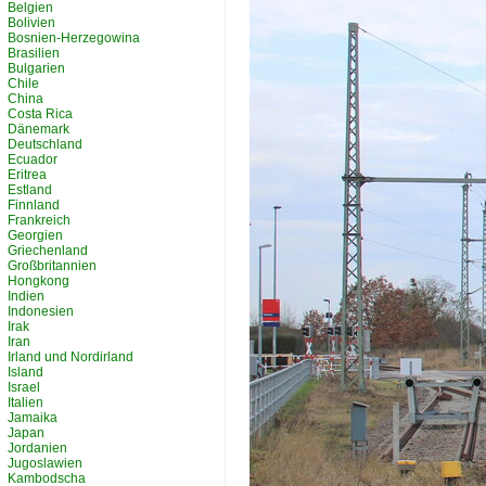
Belgien
Bolivien
Bosnien-Herzegowina
Brasilien
Bulgarien
Chile
China
Costa Rica
Dänemark
Deutschland
Ecuador
Eritrea
Estland
Finnland
Frankreich
Georgien
Griechenland
Großbritannien
Hongkong
Indien
Indonesien
Irak
Iran
Irland und Nordirland
Island
Israel
Italien
Jamaika
Japan
Jordanien
Jugoslawien
Kambodscha