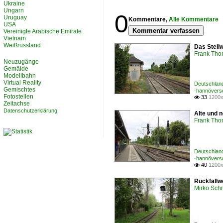
Ukraine
Ungarn
0
Uruguay
Kommentare,
Alle Kommentare
USA
Kommentar verfassen
Vereinigte Arabische Emirate
Vietnam
Weißrussland
Das Stellw
Frank Th
Neuzugänge
Gemälde
Modellbahn
Virtual Reality
Deutschland
Gemischtes
·hannövers
Fotostellen
33
1200x

Zeitachse
Datenschutzerklärung
Alte und n
Frank Th
Deutschland
·hannövers
40
1200x

Rückfallw
Mirko Sch