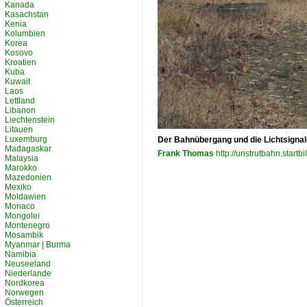
Kanada
Kasachstan
Kenia
Kolumbien
Korea
Kosovo
Kroatien
Kuba
Kuwait
Laos
Lettland
Libanon
Liechtenstein
Litauen
Luxemburg
Der Bahnübergang und die Lichtsignale
Madagaskar
Frank Thomas
http://unstrutbahn.startbi
Malaysia
Marokko
Mazedonien
Mexiko
Moldawien
Monaco
Mongolei
Montenegro
Mosambik
Myanmar | Burma
Namibia
Neuseeland
Niederlande
Nordkorea
Norwegen
Österreich