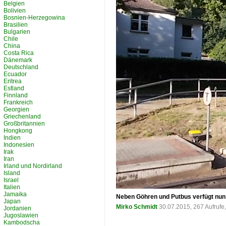
Belgien
Bolivien
Bosnien-Herzegowina
Brasilien
Bulgarien
Chile
China
Costa Rica
Dänemark
Deutschland
Ecuador
Eritrea
Estland
Finnland
Frankreich
Georgien
Griechenland
Großbritannien
Hongkong
Indien
Indonesien
Irak
Iran
Irland und Nordirland
Island
Israel
Italien
Jamaika
Neben Göhren und Putbus verfügt nun 
Japan
Mirko Schmidt
30.07.2015, 267 Aufruf
Jordanien
Jugoslawien
Kambodscha