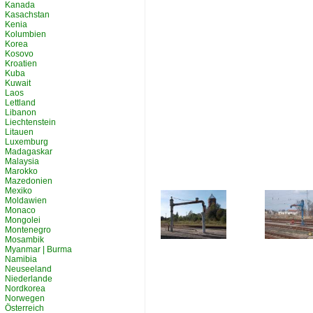
Kanada
Kasachstan
Kenia
Kolumbien
Korea
Kosovo
Kroatien
Kuba
Kuwait
Laos
Lettland
Libanon
Liechtenstein
Litauen
Luxemburg
Madagaskar
Malaysia
Marokko
Mazedonien
Mexiko
Moldawien
Monaco
Mongolei
Montenegro
Mosambik
Myanmar | Burma
Namibia
Neuseeland
Niederlande
Nordkorea
Norwegen
Österreich