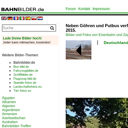
Forum
Kontakt
Impressum
Neben Göhren und Putbus verfü
2015.
Bilder und Fotos von Eisenbahn und Z
Lade Deine Bilder hoch!
Deutschland
Jeder kann mitmachen, kostenlos!
Weitere Bilder-Themen:
Bahnbilder.de
Bus-bild.de
Fahrzeugbilder.de
Schiffbilder.de
Flugzeug-bild.de
Staedte-fotos.de
Landschaftsfotos.eu
Tier-fotos.eu
Ägypten
Albanien
Algerien
Argentinien
Armenien
Aserbaidschan
Australien
Bahnbilder-Treffen