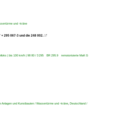
ssertürme und -kräne
+ 295 067-3 und die 248 002.

elloks | bis 100 km/h | 98 80 / 3 295 BR 295.9 remotorisierte MaK G
e Anlagen und Kunstbauten / Wassertürme und -kräne
,
Deutschland /