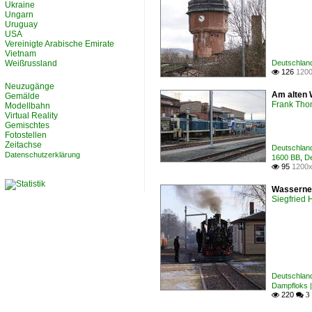
Ukraine
Ungarn
Uruguay
USA
Vereinigte Arabische Emirate
Vietnam
Weißrussland
Deutschland
126
1200

Neuzugänge
Am alten 
Gemälde
Frank Th
Modellbahn
Virtual Reality
Gemischtes
Fotostellen
Zeitachse
Deutschland
Datenschutzerklärung
1600 BB
,
De
95
1200x

Wasserneh
Siegfried
Deutschlan
Dampfloks |
220

 3