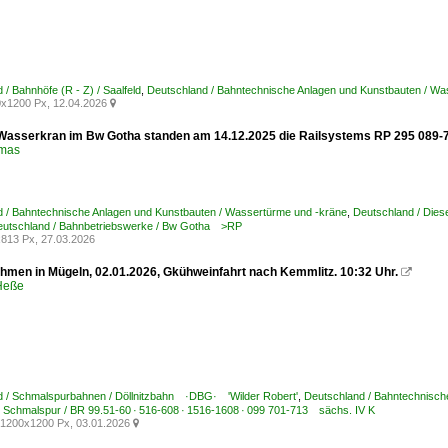
 / Bahnhöfe (R - Z) / Saalfeld
,
Deutschland / Bahntechnische Anlagen und Kunstbauten / Wa
x1200 Px, 12.04.2026

Wasserkran im Bw Gotha standen am 14.12.2025 die Railsystems RP 295 089-7 
omas
 / Bahntechnische Anlagen und Kunstbauten / Wassertürme und -kräne
,
Deutschland / Dies
utschland / Bahnbetriebswerke / Bw Gotha >RP
813 Px, 27.03.2026
men in Mügeln, 02.01.2026, Gkühweinfahrt nach Kemmlitz. 10:32 Uhr.

 Heße
d / Schmalspurbahnen / Döllnitzbahn ·DBG· 'Wilder Robert'
,
Deutschland / Bahntechnisch
 Schmalspur / BR 99.51-60 · 516-608 · 1516-1608 · 099 701-713 sächs. IV K
1200x1200 Px, 03.01.2026
