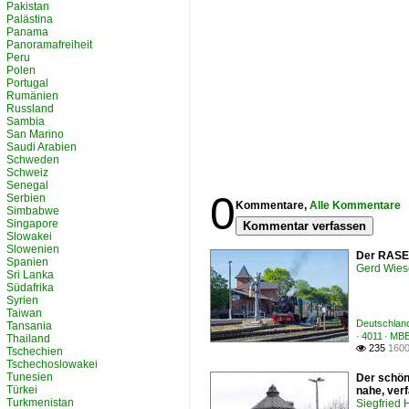
Pakistan
Palästina
Panama
Panoramafreiheit
Peru
Polen
Portugal
Rumänien
Russland
Sambia
San Marino
Saudi Arabien
Schweden
Schweiz
Senegal
0
Serbien
Kommentare,
Alle Kommentare
Simbabwe
Singapore
Kommentar verfassen
Slowakei
Slowenien
Der RASEN
Spanien
Gerd Wies
Sri Lanka
Südafrika
Syrien
Taiwan
Deutschland
Tansania
· 4011 · MB
Thailand
235
1600

Tschechien
Tschechoslowakei
Tunesien
Der schön
Türkei
nahe, verf
Turkmenistan
Siegfried