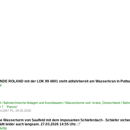
DE ROLAND mit der LOK 99 4801 steht abfahrbereit am Wasserkran in Putbus
e
 / Bahntechnische Anlagen und Kunstbauten / Wassertürme und -kräne
,
Deutschland / Bahnh
B 7 'Panzer'
x1067 Px, 28.05.2026
e Wasserturm von Saalfeld mit dem imposanten Schieferdach - Schiefer sicher e
ällt leider auch langsam. 27.03.2026 14:55 Uhr.

 Heße