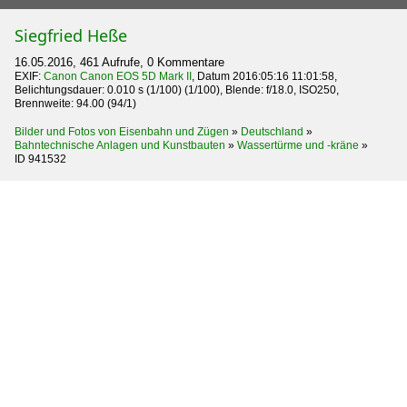
Siegfried Heße
16.05.2016, 461 Aufrufe, 0 Kommentare
EXIF:
Canon Canon EOS 5D Mark II
, Datum 2016:05:16 11:01:58,
Belichtungsdauer: 0.010 s (1/100) (1/100), Blende: f/18.0, ISO250,
Brennweite: 94.00 (94/1)
Bilder und Fotos von Eisenbahn und Zügen
»
Deutschland
»
Bahntechnische Anlagen und Kunstbauten
»
Wassertürme und -kräne
»
ID 941532