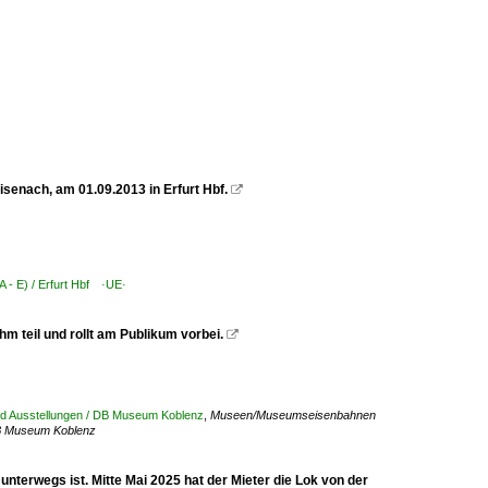
senach, am 01.09.2013 in Erfurt Hbf.

A - E) / Erfurt Hbf ·UE·
 teil und rollt am Publikum vorbei.

d Ausstellungen / DB Museum Koblenz
,
Museen/Museumseisenbahnen
B Museum Koblenz
unterwegs ist. Mitte Mai 2025 hat der Mieter die Lok von der