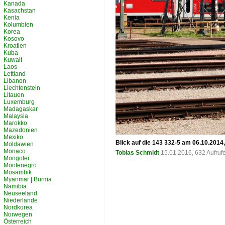
Kanada
Kasachstan
Kenia
Kolumbien
Korea
Kosovo
Kroatien
Kuba
Kuwait
Laos
Lettland
Libanon
Liechtenstein
Litauen
Luxemburg
Madagaskar
Malaysia
Marokko
Mazedonien
Mexiko
Blick auf die 143 332-5 am 06.10.201
Moldawien
Monaco
Tobias Schmidt
15.01.2016, 632 Aufru
Mongolei
Montenegro
Mosambik
Myanmar | Burma
Namibia
Neuseeland
Niederlande
Nordkorea
Norwegen
Österreich