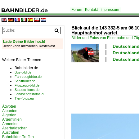
Forum
Kontakt
Impressum
Blick auf die 143 332-5 am 06.
Hauptbahnhof wartet.
Bilder und Fotos von Eisenbahn und Z
Lade Deine Bilder hoch!
Deutschland
Jeder kann mitmachen, kostenlos!
Deutschland 
Deutschland
Weitere Bilder-Themen:
Bahnbilder.de
Bus-bild.de
Fahrzeugbilder.de
Schiffbilder.de
Flugzeug-bild.de
Staedte-fotos.de
Landschaftsfotos.eu
Tier-fotos.eu
Ägypten
Albanien
Algerien
Argentinien
Armenien
Aserbaidschan
Australien
Bahnbilder-Treffen