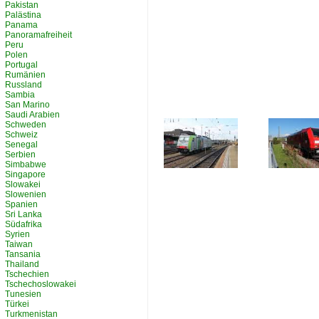
Pakistan
Palästina
Panama
Panoramafreiheit
Peru
Polen
Portugal
Rumänien
Russland
Sambia
San Marino
Saudi Arabien
Schweden
Schweiz
Senegal
Serbien
Simbabwe
Singapore
Slowakei
Slowenien
Spanien
Sri Lanka
Südafrika
Syrien
Taiwan
Tansania
Thailand
Tschechien
Tschechoslowakei
Tunesien
Türkei
Turkmenistan