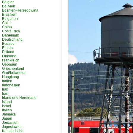
Belgien
Bolivien
Bosnien-Herzegowina
Brasilien
Bulgarien
Chile
China
Costa Rica
Dänemark
Deutschland
Ecuador
Eritrea
Estland
Finnland
Frankreich
Georgien
Griechenland
Großbritannien
Hongkong
Indien
Indonesien
Irak
Iran
Irland und Nordirland
Island
Israel
Italien
Jamaika
Japan
Jordanien
Jugoslawien
Kambodscha