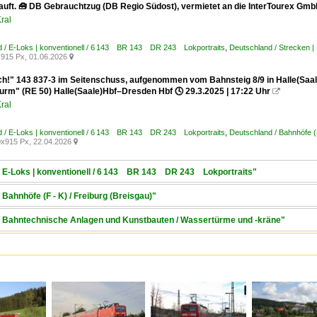
uft. 🧰 DB Gebrauchtzug (DB Regio Südost), vermietet an die InterTourex GmbH 
ral
d / E-Loks | konventionell / 6 143 BR 143 DR 243 Lokportraits
,
Deutschland / Strecken |
915 Px, 01.06.2026

ch!" 143 837-3 im Seitenschuss, aufgenommen vom Bahnsteig 8/9 in Halle(Saa
rm" (RE 50) Halle(Saale)Hbf–Dresden Hbf 🕓 29.3.2025 | 17:22 Uhr

ral
d / E-Loks | konventionell / 6 143 BR 143 DR 243 Lokportraits
,
Deutschland / Bahnhöfe (
x915 Px, 22.04.2026

 / E-Loks | konventionell / 6 143 BR 143 DR 243 Lokportraits"
 Bahnhöfe (F - K) / Freiburg (Breisgau)"
 / Bahntechnische Anlagen und Kunstbauten / Wassertürme und -kräne"