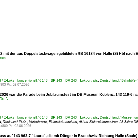
2 mit der aus Doppelstockwagen gebildeten RB 16184 von Halle (S) Hbf nach Ei
omas
d / E-Loks | konventionell / 6 143 BR 143 DR 243 Lokportraits
,
Deutschland / Bahnhöfe (
903 Px, 02.07.2026
2026 war die Parade beim Jubiläumsfest im DB Museum Koblenz. 143 119-6 nahm
Groß
d / E-Loks | konventionell / 6 143 BR 143 DR 243 Lokportraits
,
Deutschland / Museen un
d
,
Rheinland-Pfalz
,
Verkehrsrot
,
Elektrolokomotiven
,
Altbau-Elektrolokomotiven
,
25 Jahre D
x800 Px, 02.06.2026
ss auf 143 963-7 "Laura", die mit Dünger in Braschwitz Richtung Halle (Saale) 