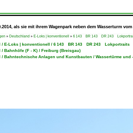
10.2014, als sie mit ihrem Wagenpark neben dem Wasserturm vom 
ügen
»
Deutschland
»
E-Loks | konventionell
»
6 143 BR 143 DR 243 Lokportrai
 / E-Loks | konventionell / 6 143 BR 143 DR 243 Lokportraits
/ Bahnhöfe (F - K) / Freiburg (Breisgau)
 / Bahntechnische Anlagen und Kunstbauten / Wassertürme und 