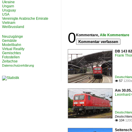
Ukraine
Ungarn
Uruguay
USA
Vereinigte Arabische Emirate
Vietnam
Weißrussland
0
Kommentare,
Alle Kommentare
Neuzugänge
Gemälde
Kommentar verfassen
Modellbahn
Virtual Reality
DB 143 82
Gemischtes
Frank Th
Fotostellen
Zeitachse
Datenschutzerklärung
Deutschlan
57
1200x

Am 30.05.
Leonhard 
Deutschlan
Deutschlan
104
1200

Seitenschu