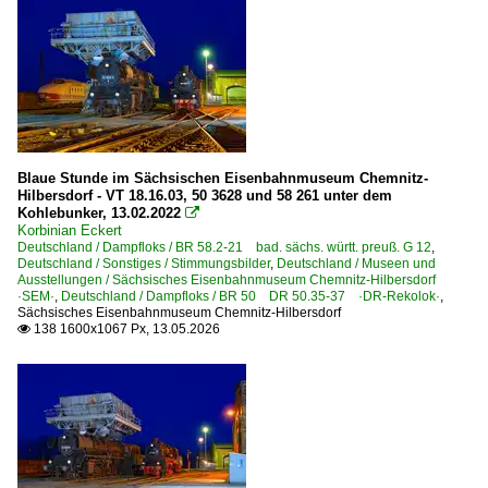
Blaue Stunde im Sächsischen Eisenbahnmuseum Chemnitz-
Hilbersdorf - VT 18.16.03, 50 3628 und 58 261 unter dem
Kohlebunker, 13.02.2022

Korbinian Eckert
Deutschland / Dampfloks / BR 58.2-21 bad. sächs. württ. preuß. G 12
,
Deutschland / Sonstiges / Stimmungsbilder
,
Deutschland / Museen und
Ausstellungen / Sächsisches Eisenbahnmuseum Chemnitz-Hilbersdorf
·SEM·
,
Deutschland / Dampfloks / BR 50 DR 50.35-37 ·DR-Rekolok·
,
Sächsisches Eisenbahnmuseum Chemnitz-Hilbersdorf
138 1600x1067 Px, 13.05.2026
