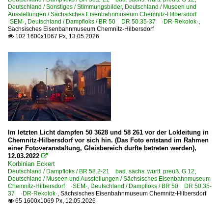
Deutschland / Sonstiges / Stimmungsbilder
,
Deutschland / Museen und
Ausstellungen / Sächsisches Eisenbahnmuseum Chemnitz-Hilbersdorf
·SEM·
,
Deutschland / Dampfloks / BR 50 DR 50.35-37 ·DR-Rekolok·
,
Sächsisches Eisenbahnmuseum Chemnitz-Hilbersdorf
102 1600x1067 Px, 13.05.2026

Im letzten Licht dampfen 50 3628 und 58 261 vor der Lokleitung in
Chemnitz-Hilbersdorf vor sich hin. (Das Foto entstand im Rahmen
einer Fotoveranstaltung, Gleisbereich durfte betreten werden),
12.03.2022

Korbinian Eckert
Deutschland / Dampfloks / BR 58.2-21 bad. sächs. württ. preuß. G 12
,
Deutschland / Museen und Ausstellungen / Sächsisches Eisenbahnmuseum
Chemnitz-Hilbersdorf ·SEM·
,
Deutschland / Dampfloks / BR 50 DR 50.35-
37 ·DR-Rekolok·
,
Sächsisches Eisenbahnmuseum Chemnitz-Hilbersdorf
65 1600x1069 Px, 12.05.2026
