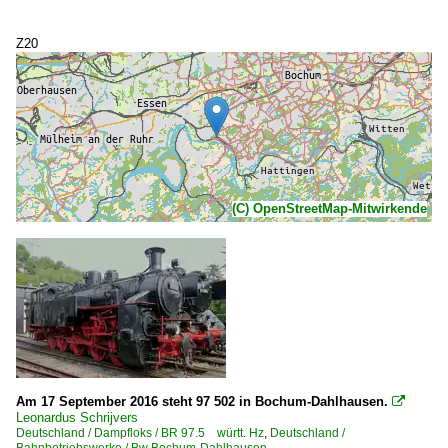
Z20
(C) OpenStreetMap-Mitwirkende
Am 17 September 2016 steht 97 502 in Bochum-Dahlhausen.

Leonardus Schrijvers
Deutschland / Dampfloks / BR 97.5 württ. Hz
,
Deutschland /