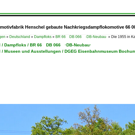
komotivfabrik Henschel gebaute Nachkriegsdampflokomotive 66 0
ügen
»
Deutschland
»
Dampfloks
»
BR 66 DB 066 ·DB-Neubau·
»
Die 1955 in K
d / Dampfloks / BR 66 DB 066 ·DB-Neubau·
 / Museen und Ausstellungen / DGEG Eisenbahnmuseum Bochum-