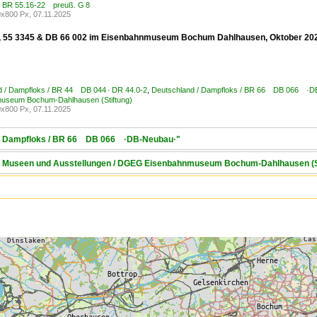
/ BR 55.16-22 preuß. G 8
x800 Px, 07.11.2025
, 55 3345 & DB 66 002 im Eisenbahnmuseum Bochum Dahlhausen, Oktober 20
d / Dampfloks / BR 44 DB 044 · DR 44.0-2
,
Deutschland / Dampfloks / BR 66 DB 066 ·D
useum Bochum-Dahlhausen (Stiftung)
x800 Px, 07.11.2025
d / Dampfloks / BR 66 DB 066 ·DB-Neubau·"
d / Museen und Ausstellungen / DGEG Eisenbahnmuseum Bochum-Dahlhausen (S