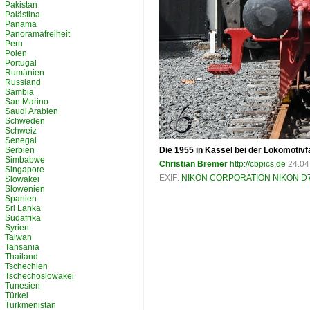
Pakistan
Palästina
Panama
Panoramafreiheit
Peru
Polen
Portugal
Rumänien
Russland
Sambia
San Marino
Saudi Arabien
Schweden
Schweiz
Senegal
Serbien
Die 1955 in Kassel bei der Lokomotiv
Simbabwe
Christian Bremer
http://cbpics.de
24.04
Singapore
EXIF:
NIKON CORPORATION NIKON D
Slowakei
Slowenien
Spanien
Sri Lanka
Südafrika
Syrien
Taiwan
Tansania
Thailand
Tschechien
Tschechoslowakei
Tunesien
Türkei
Turkmenistan