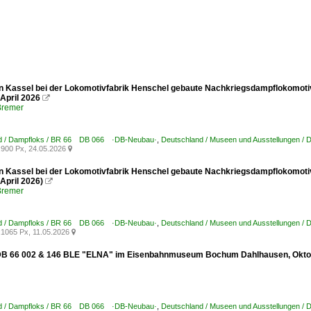
in Kassel bei der Lokomotivfabrik Henschel gebaute Nachkriegsdampflokomoti
April 2026

Bremer
d / Dampfloks / BR 66 DB 066 ·DB-Neubau·
,
Deutschland / Museen und Ausstellungen 
900 Px, 24.05.2026

in Kassel bei der Lokomotivfabrik Henschel gebaute Nachkriegsdampflokomoti
April 2026)

Bremer
d / Dampfloks / BR 66 DB 066 ·DB-Neubau·
,
Deutschland / Museen und Ausstellungen 
1065 Px, 11.05.2026

DB 66 002 & 146 BLE "ELNA" im Eisenbahnmuseum Bochum Dahlhausen, Okto
d / Dampfloks / BR 66 DB 066 ·DB-Neubau·
,
Deutschland / Museen und Ausstellungen 