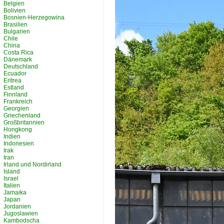
Belgien
Bolivien
Bosnien-Herzegowina
Brasilien
Bulgarien
Chile
China
Costa Rica
Dänemark
Deutschland
Ecuador
Eritrea
Estland
Finnland
Frankreich
Georgien
Griechenland
Großbritannien
Hongkong
Indien
Indonesien
Irak
Iran
Irland und Nordirland
Island
Israel
Italien
Jamaika
Japan
Jordanien
Jugoslawien
Kambodscha