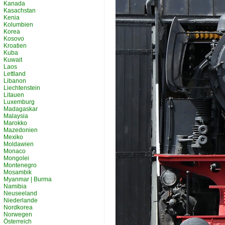
Kanada
Kasachstan
Kenia
Kolumbien
Korea
Kosovo
Kroatien
Kuba
Kuwait
Laos
Lettland
Libanon
Liechtenstein
Litauen
Luxemburg
Madagaskar
Malaysia
Marokko
Mazedonien
Mexiko
Moldawien
Monaco
Mongolei
Montenegro
Mosambik
Myanmar | Burma
Namibia
Neuseeland
Niederlande
Nordkorea
Norwegen
Österreich