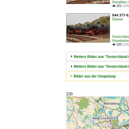
Dampfloks 
151
1200

044 377-0
Daniel
Deutschlan
Eisenbahnm
120
1200

Weitere Bilder aus "Deutschlan
Weitere Bilder aus "Deutschlan
Bilder aus der Umgebung
Z20