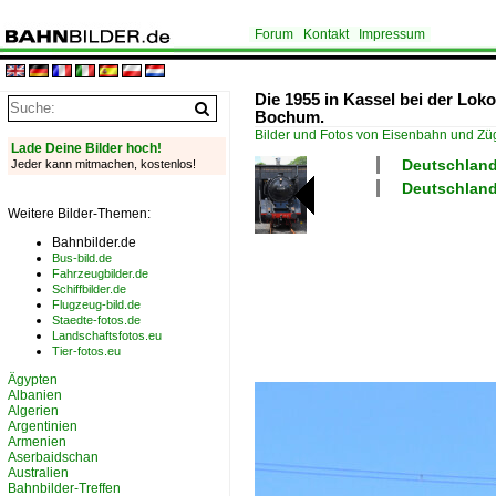
Forum
Kontakt
Impressum
Die 1955 in Kassel bei der Lo
Bochum.
Bilder und Fotos von Eisenbahn und Z
Lade Deine Bilder hoch!
Deutschlan
Jeder kann mitmachen, kostenlos!
Deutschland
Weitere Bilder-Themen:
Bahnbilder.de
Bus-bild.de
Fahrzeugbilder.de
Schiffbilder.de
Flugzeug-bild.de
Staedte-fotos.de
Landschaftsfotos.eu
Tier-fotos.eu
Ägypten
Albanien
Algerien
Argentinien
Armenien
Aserbaidschan
Australien
Bahnbilder-Treffen