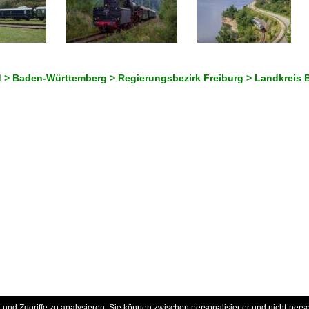
 > Baden-Württemberg > Regierungsbezirk Freiburg > Landkreis
und Zugriffe zu analysieren. Sie können zwischen personalisierter und nicht-pers