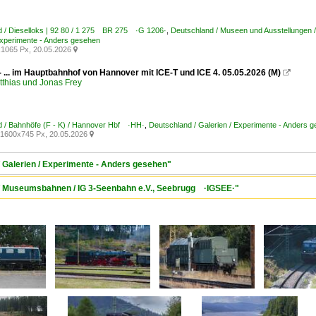
 / Dieselloks | 92 80 / 1 275 BR 275 ·G 1206·
,
Deutschland / Museen und Ausstellunge
Experimente - Anders gesehen
1065 Px, 20.05.2026

- ... im Hauptbahnhof von Hannover mit ICE-T und ICE 4. 05.05.2026 (M)

tthias und Jonas Frey
 / Bahnhöfe (F - K) / Hannover Hbf ·HH·
,
Deutschland / Galerien / Experimente - Anders 
1600x745 Px, 20.05.2026

/ Galerien / Experimente - Anders gesehen"
 / Museumsbahnen / IG 3-Seenbahn e.V., Seebrugg ·IGSEE·"