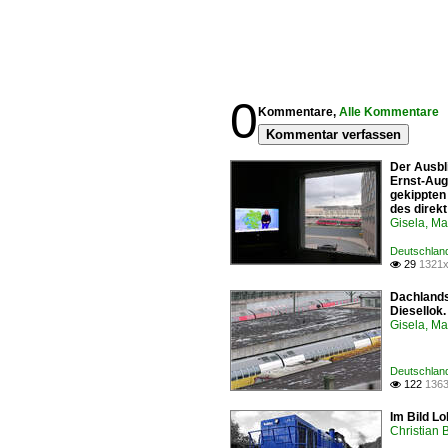
0
Kommentare,
Alle Kommentare
Kommentar verfassen
Der Ausbl
Ernst-Augu
gekippten
des direk
Gisela, Ma
Deutschland
29
1321x

Dachlands
Diesellok
Gisela, Ma
Deutschland
122
1363

Im Bild L
Christian 