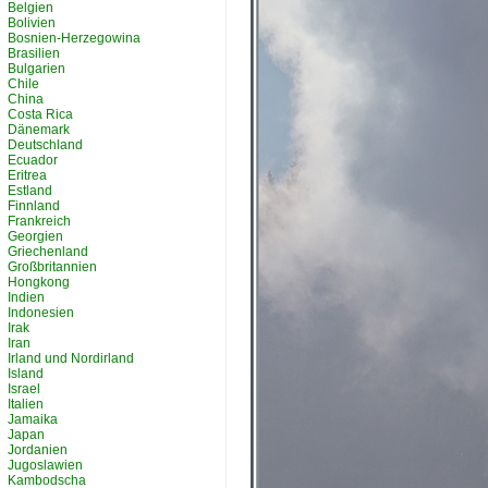
Belgien
Bolivien
Bosnien-Herzegowina
Brasilien
Bulgarien
Chile
China
Costa Rica
Dänemark
Deutschland
Ecuador
Eritrea
Estland
Finnland
Frankreich
Georgien
Griechenland
Großbritannien
Hongkong
Indien
Indonesien
Irak
Iran
Irland und Nordirland
Island
Israel
Italien
Jamaika
Japan
Jordanien
Jugoslawien
Kambodscha