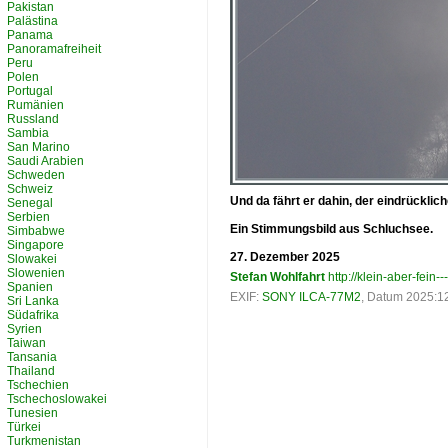
Pakistan
Palästina
Panama
Panoramafreiheit
Peru
Polen
Portugal
Rumänien
Russland
Sambia
San Marino
Saudi Arabien
Schweden
Schweiz
Und da fährt er dahin, der eindrückl
Senegal
Serbien
Ein Stimmungsbild aus Schluchsee.
Simbabwe
Singapore
27. Dezember 2025
Slowakei
Slowenien
Stefan Wohlfahrt
http://klein-aber-fein--
Spanien
EXIF:
SONY ILCA-77M2
, Datum 2025:12
Sri Lanka
Südafrika
Syrien
Taiwan
Tansania
Thailand
Tschechien
Tschechoslowakei
Tunesien
Türkei
Turkmenistan