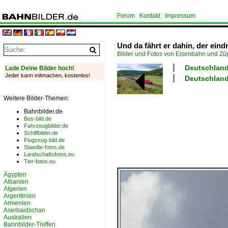
Forum
Kontakt
Impressum
Und da fährt er dahin, der ei
Bilder und Fotos von Eisenbahn und Z
Deutschland
Lade Deine Bilder hoch!
Jeder kann mitmachen, kostenlos!
Deutschland
Weitere Bilder-Themen:
Bahnbilder.de
Bus-bild.de
Fahrzeugbilder.de
Schiffbilder.de
Flugzeug-bild.de
Staedte-fotos.de
Landschaftsfotos.eu
Tier-fotos.eu
Ägypten
Albanien
Algerien
Argentinien
Armenien
Aserbaidschan
Australien
Bahnbilder-Treffen