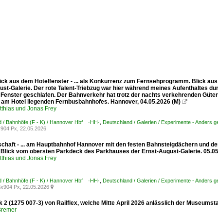
ick aus dem Hotelfenster - ... als Konkurrenz zum Fernsehprogramm. Blick aus
st-Galerie. Der rote Talent-Triebzug war hier während meines Aufenthaltes dur
 Fenster geschlafen. Der Bahnverkehr hat trotz der nachts verkehrenden Güterz
t am Hotel liegenden Fernbusbahnhofes. Hannover, 04.05.2026 (M)

tthias und Jonas Frey
 / Bahnhöfe (F - K) / Hannover Hbf ·HH·
,
Deutschland / Galerien / Experimente - Anders 
904 Px, 22.05.2026
chaft - ... am Hauptbahnhof Hannover mit den festen Bahnsteigdächern und 
. Blick vom obersten Parkdeck des Parkhauses der Ernst-August-Galerie. 05.05
tthias und Jonas Frey
 / Bahnhöfe (F - K) / Hannover Hbf ·HH·
,
Deutschland / Galerien / Experimente - Anders 
x904 Px, 22.05.2026

ok 2 (1275 007-3) von Railflex, welche Mitte April 2026 anlässlich der Muse
Bremer