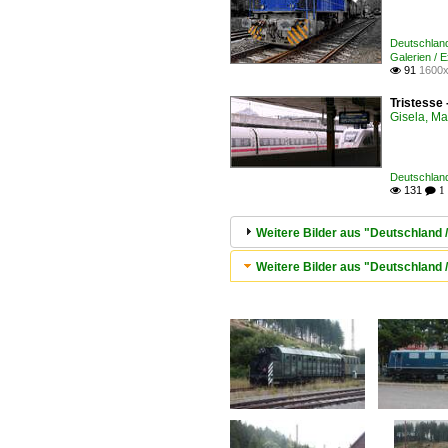
Deutschland
Galerien / 
91
1600x

Tristesse 
Gisela, Ma
Deutschland
131

 1
Weitere Bilder aus "Deutschland 
Weitere Bilder aus "Deutschland