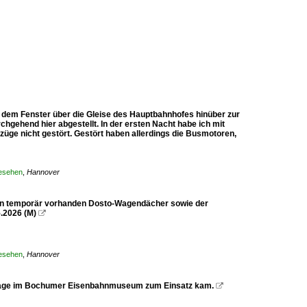
 dem Fenster über die Gleise des Hauptbahnhofes hinüber zur
chgehend hier abgestellt. In der ersten Nacht habe ich mit
üge nicht gestört. Gestört haben allerdings die Busmotoren,
gesehen
,
Hannover
den temporär vorhanden Dosto-Wagendächer sowie der
.2026 (M)

gesehen
,
Hannover
umstage im Bochumer Eisenbahnmuseum zum Einsatz kam.
