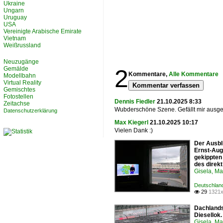
Ukraine
Ungarn
Uruguay
USA
Vereinigte Arabische Emirate
Vietnam
Weißrussland
Neuzugänge
2
Gemälde
Kommentare,
Alle Kommentare
Modellbahn
Virtual Reality
Kommentar verfassen
Gemischtes
Fotostellen
Dennis Fiedler
21.10.2025 8:33
Zeitachse
Wubderschöne Szene. Gefällt mir ausge
Datenschutzerklärung
Max Kiegerl
21.10.2025 10:17
Vielen Dank :)
Der Ausbl
Ernst-Augu
gekippten
des direk
Gisela, Ma
Deutschland
29
1321x

Dachlands
Diesellok
Gisela, Ma