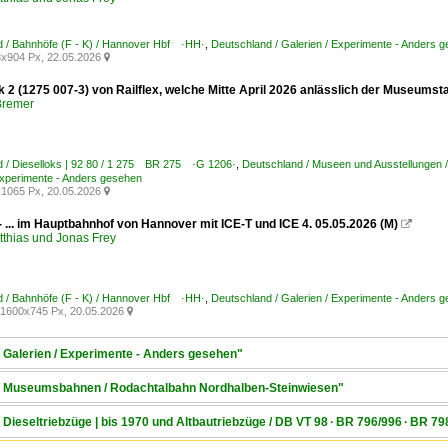
 / Bahnhöfe (F - K) / Hannover Hbf ·HH·
,
Deutschland / Galerien / Experimente - Anders 
x904 Px, 22.05.2026

ok 2 (1275 007-3) von Railflex, welche Mitte April 2026 anlässlich der Muse
Bremer
 / Dieselloks | 92 80 / 1 275 BR 275 ·G 1206·
,
Deutschland / Museen und Ausstellunge
Experimente - Anders gesehen
1065 Px, 20.05.2026

- ... im Hauptbahnhof von Hannover mit ICE-T und ICE 4. 05.05.2026 (M)

tthias und Jonas Frey
 / Bahnhöfe (F - K) / Hannover Hbf ·HH·
,
Deutschland / Galerien / Experimente - Anders 
1600x745 Px, 20.05.2026

/ Galerien / Experimente - Anders gesehen"
 / Museumsbahnen / Rodachtalbahn Nordhalben-Steinwiesen"
/ Dieseltriebzüge | bis 1970 und Altbautriebzüge / DB VT 98 · BR 796/996 · BR