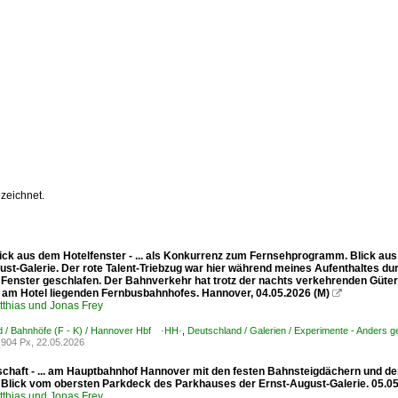
zeichnet.
ick aus dem Hotelfenster - ... als Konkurrenz zum Fernsehprogramm. Blick aus
st-Galerie. Der rote Talent-Triebzug war hier während meines Aufenthaltes dur
 Fenster geschlafen. Der Bahnverkehr hat trotz der nachts verkehrenden Güterz
t am Hotel liegenden Fernbusbahnhofes. Hannover, 04.05.2026 (M)

tthias und Jonas Frey
 / Bahnhöfe (F - K) / Hannover Hbf ·HH·
,
Deutschland / Galerien / Experimente - Anders 
904 Px, 22.05.2026
chaft - ... am Hauptbahnhof Hannover mit den festen Bahnsteigdächern und 
. Blick vom obersten Parkdeck des Parkhauses der Ernst-August-Galerie. 05.05
tthias und Jonas Frey