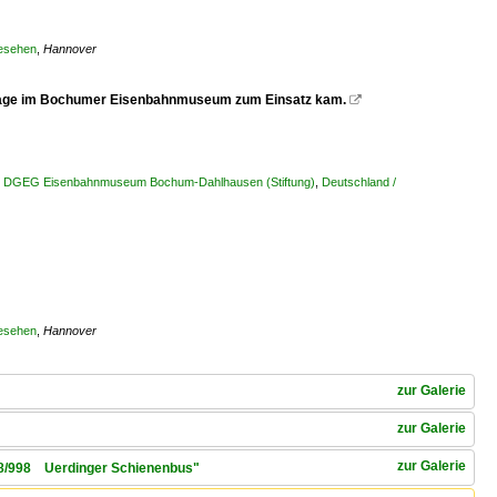
gesehen
,
Hannover
umstage im Bochumer Eisenbahnmuseum zum Einsatz kam.

n / DGEG Eisenbahnmuseum Bochum-Dahlhausen (Stiftung)
,
Deutschland /
gesehen
,
Hannover
zur Galerie
zur Galerie
zur Galerie
 798/998 Uerdinger Schienenbus"