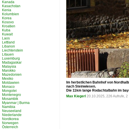
Kanada
Kasachstan
Kenia
Kolumbien
Korea
Kosovo
Kroatien
Kuba
Kuwait
Laos
Lettland
Libanon
Liechtenstein
Litauen
Luxemburg
Madagaskar
Malaysia
Marokko
Mazedonien
Mexiko
Im herbstlichen Bahnhof von Nordhal
Moldawien
nach Steinwiesen.
Monaco
Die 11km lange Rodachtalbahn im bay
Mongolei
Montenegro
Max Kiegerl
20.10.2025, 226 Aufrufe, 
Mosambik
Myanmar | Burma
Namibia
Neuseeland
Niederlande
Nordkorea
Norwegen
Österreich