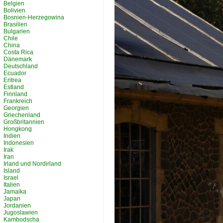
Belgien
Bolivien
Bosnien-Herzegowina
Brasilien
Bulgarien
Chile
China
Costa Rica
Dänemark
Deutschland
Ecuador
Eritrea
Estland
Finnland
Frankreich
Georgien
Griechenland
Großbritannien
Hongkong
Indien
Indonesien
Irak
Iran
Irland und Nordirland
Island
Israel
Italien
Jamaika
Japan
Jordanien
Jugoslawien
Kambodscha