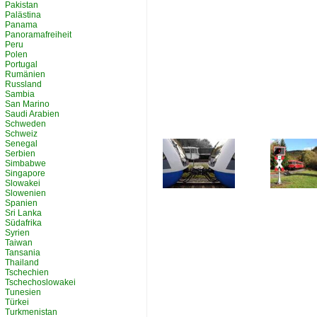
Pakistan
Palästina
Panama
Panoramafreiheit
Peru
Polen
Portugal
Rumänien
Russland
Sambia
San Marino
Saudi Arabien
Schweden
Schweiz
Senegal
Serbien
Simbabwe
Singapore
Slowakei
Slowenien
Spanien
Sri Lanka
Südafrika
Syrien
Taiwan
Tansania
Thailand
Tschechien
Tschechoslowakei
Tunesien
Türkei
Turkmenistan