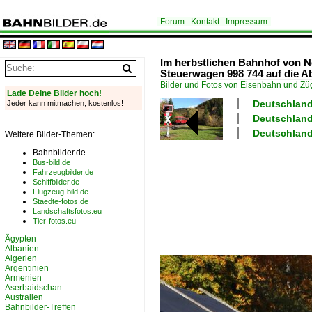
Forum
Kontakt
Impressum
Im herbstlichen Bahnhof von 
Steuerwagen 998 744 auf die A
Bilder und Fotos von Eisenbahn und Z
Lade Deine Bilder hoch!
Deutschland
Jeder kann mitmachen, kostenlos!
Deutschland
Deutschland 
Weitere Bilder-Themen:
Bahnbilder.de
Bus-bild.de
Fahrzeugbilder.de
Schiffbilder.de
Flugzeug-bild.de
Staedte-fotos.de
Landschaftsfotos.eu
Tier-fotos.eu
Ägypten
Albanien
Algerien
Argentinien
Armenien
Aserbaidschan
Australien
Bahnbilder-Treffen