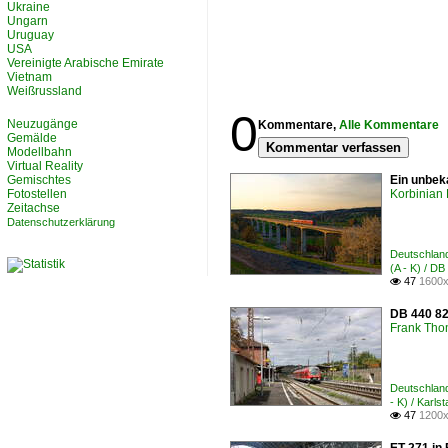
Ukraine
Ungarn
Uruguay
USA
Vereinigte Arabische Emirate
Vietnam
Weißrussland
0
Neuzugänge
Kommentare,
Alle Kommentare
Gemälde
Kommentar verfassen
Modellbahn
Virtual Reality
Gemischtes
Ein unbek
Fotostellen
Korbinian 
Zeitachse
Datenschutzerklärung
Deutschland
(A - K) / D
47
1600x

DB 440 82
Frank Th
Deutschland
- K) / Karls
47
1200x
