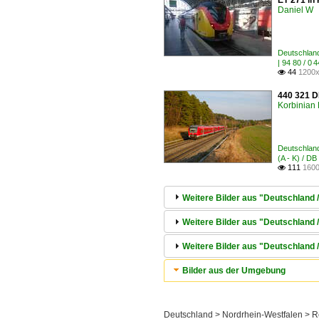
ET 271 in 
Daniel W
Deutschland
| 94 80 / 
44
1200x

440 321 D
Korbinian 
Deutschland
(A - K) / D
111
1600

Weitere Bilder aus "Deutschland 
Weitere Bilder aus "Deutschland
Weitere Bilder aus "Deutschland / 
Bilder aus der Umgebung
Deutschland > Nordrhein-Westfalen > R