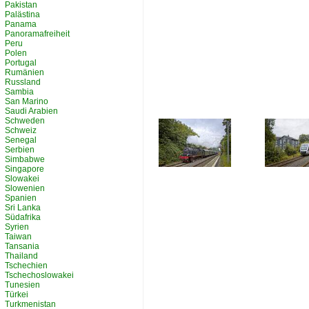
Pakistan
Palästina
Panama
Panoramafreiheit
Peru
Polen
Portugal
Rumänien
Russland
Sambia
San Marino
Saudi Arabien
Schweden
Schweiz
Senegal
Serbien
Simbabwe
Singapore
Slowakei
Slowenien
Spanien
Sri Lanka
Südafrika
Syrien
Taiwan
Tansania
Thailand
Tschechien
Tschechoslowakei
Tunesien
Türkei
Turkmenistan