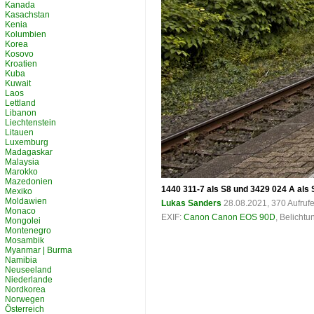
Kanada
Kasachstan
Kenia
Kolumbien
Korea
Kosovo
Kroatien
Kuba
Kuwait
Laos
Lettland
Libanon
Liechtenstein
Litauen
Luxemburg
Madagaskar
Malaysia
Marokko
Mazedonien
1440 311-7 als S8 und 3429 024 A als 
Mexiko
Moldawien
Lukas Sanders
28.08.2021, 370 Aufruf
Monaco
EXIF:
Canon Canon EOS 90D
, Belicht
Mongolei
Montenegro
Mosambik
Myanmar | Burma
Namibia
Neuseeland
Niederlande
Nordkorea
Norwegen
Österreich