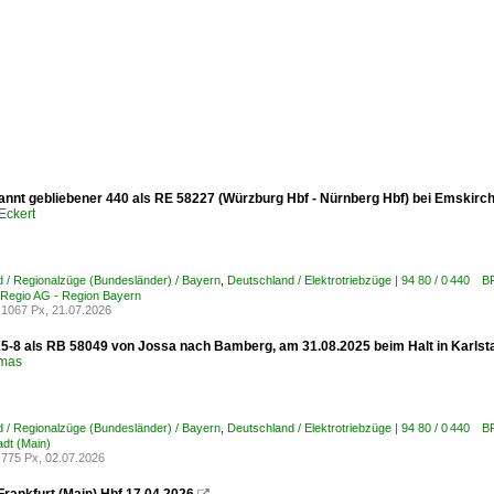
annt gebliebener 440 als RE 58227 (Würzburg Hbf - Nürnberg Hbf) bei Emskirch
Eckert
 / Regionalzüge (Bundesländer) / Bayern
,
Deutschland / Elektrotriebzüge | 94 80 / 0 440 
B Regio AG - Region Bayern
1067 Px, 21.07.2026
5-8 als RB 58049 von Jossa nach Bamberg, am 31.08.2025 beim Halt in Karlsta
omas
 / Regionalzüge (Bundesländer) / Bayern
,
Deutschland / Elektrotriebzüge | 94 80 / 0 440 
tadt (Main)
775 Px, 02.07.2026