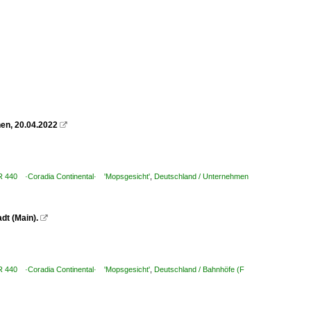
en, 20.04.2022

BR 440 ·Coradia Continental· 'Mopsgesicht'
,
Deutschland / Unternehmen
dt (Main).

BR 440 ·Coradia Continental· 'Mopsgesicht'
,
Deutschland / Bahnhöfe (F