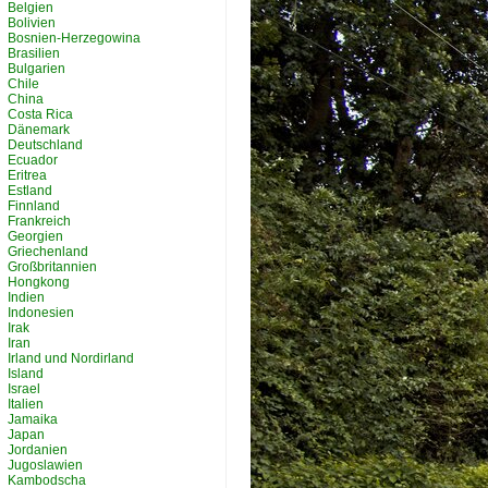
Belgien
Bolivien
Bosnien-Herzegowina
Brasilien
Bulgarien
Chile
China
Costa Rica
Dänemark
Deutschland
Ecuador
Eritrea
Estland
Finnland
Frankreich
Georgien
Griechenland
Großbritannien
Hongkong
Indien
Indonesien
Irak
Iran
Irland und Nordirland
Island
Israel
Italien
Jamaika
Japan
Jordanien
Jugoslawien
Kambodscha