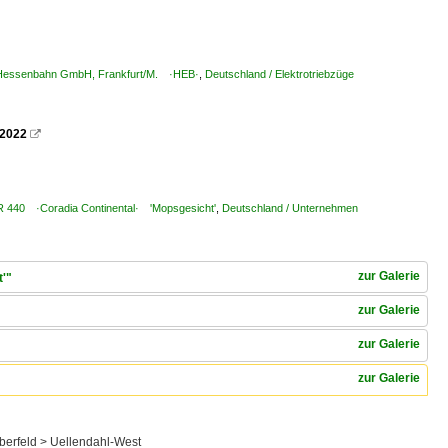
B Hessenbahn GmbH, Frankfurt/M. ·HEB·
,
Deutschland / Elektrotriebzüge
.2022

BR 440 ·Coradia Continental· 'Mopsgesicht'
,
Deutschland / Unternehmen
zur Galerie
t'"
zur Galerie
zur Galerie
zur Galerie
berfeld > Uellendahl-West