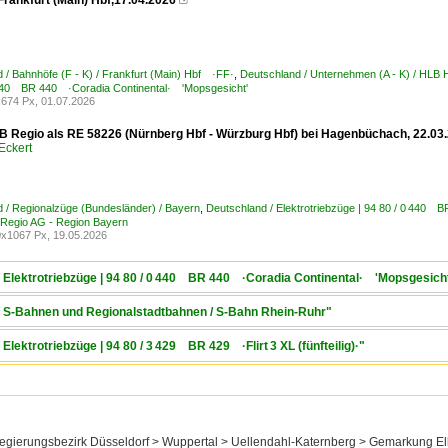
Frankfurt (Main) Hbf,17.04.2026

 / Bahnhöfe (F - K) / Frankfurt (Main) Hbf ·FF·
,
Deutschland / Unternehmen (A - K) / HL
0 440 BR 440 ·Coradia Continental· 'Mopsgesicht'
674 Px, 01.07.2026
B Regio als RE 58226 (Nürnberg Hbf - Würzburg Hbf) bei Hagenbüchach, 22.03
Eckert
 / Regionalzüge (Bundesländer) / Bayern
,
Deutschland / Elektrotriebzüge | 94 80 / 0 440 
B Regio AG - Region Bayern
x1067 Px, 19.05.2026
/ Elektrotriebzüge | 94 80 / 0 440 BR 440 ·Coradia Continental· 'Mopsgesich
 / S-Bahnen und Regionalstadtbahnen / S-Bahn Rhein-Ruhr"
Elektrotriebzüge | 94 80 / 3 429 BR 429 ·Flirt 3 XL (fünfteilig)·"
egierungsbezirk Düsseldorf > Wuppertal > Uellendahl-Katernberg > Gemarkung El