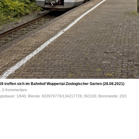
S9 treffen sich im Bahnhof Wuppertal-Zoologischer Garten (28.08.2021)
e, 0 Kommentare
ungsdauer: 1/640, Blende: 603979776/134217728, ISO100, Brennweite: 20/1