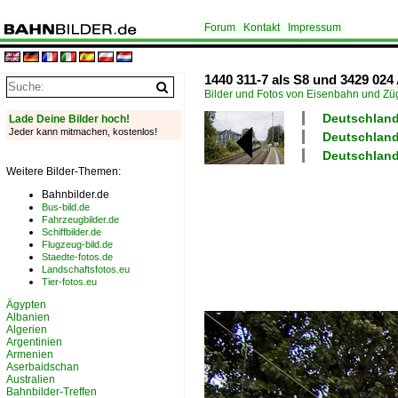
Forum
Kontakt
Impressum
1440 311-7 als S8 und 3429 024
Bilder und Fotos von Eisenbahn und Z
Deutschland
Lade Deine Bilder hoch!
Jeder kann mitmachen, kostenlos!
Deutschland
Deutschland 
Weitere Bilder-Themen:
Bahnbilder.de
Bus-bild.de
Fahrzeugbilder.de
Schiffbilder.de
Flugzeug-bild.de
Staedte-fotos.de
Landschaftsfotos.eu
Tier-fotos.eu
Ägypten
Albanien
Algerien
Argentinien
Armenien
Aserbaidschan
Australien
Bahnbilder-Treffen