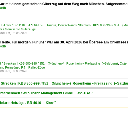
war mit einem gemischten Güterzug auf dem Weg nach München. Aufgenommen
kolb
 / E-Loks / BR 1116 ·ES 64 U2· Taurus
,
Deutschland / Strecken | KBS 800-999 / 951 (Mü
hr / Gemischte Güterzüge
801 Px, 02.08.2026
"Heute. Für morgen. Für uns" war am 30. April 2026 bei Übersee am Chiemsee
kolb
d / Strecken | KBS 800-999 / 951 (München–) Rosenheim – Freilassing (–Salzburg)
,
Öster
 und Fernzüge / RJ Railjet-Züge
800 Px, 02.08.2026
 / Strecken | KBS 800-999 / 951 (München–) Rosenheim – Freilassing (–Salzbu
h / Unternehmen / WESTbahn Management GmbH ·WSTBA·"
Elektrotriebzüge / BR 4010 ·Kiss·"