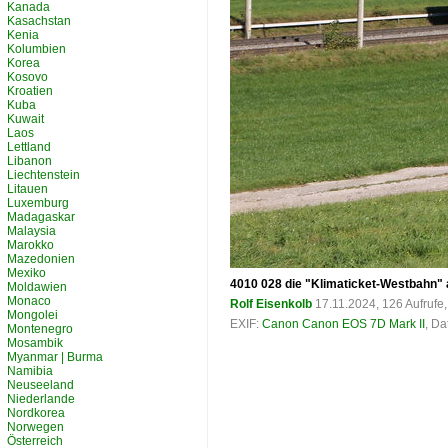
Kanada
Kasachstan
Kenia
Kolumbien
Korea
Kosovo
Kroatien
Kuba
Kuwait
Laos
Lettland
Libanon
Liechtenstein
Litauen
Luxemburg
Madagaskar
Malaysia
Marokko
Mazedonien
Mexiko
4010 028 die "Klimaticket-Westbahn"
Moldawien
Monaco
Rolf Eisenkolb
17.11.2024, 126 Aufruf
Mongolei
EXIF:
Canon Canon EOS 7D Mark II
, Da
Montenegro
Mosambik
Myanmar | Burma
Namibia
Neuseeland
Niederlande
Nordkorea
Norwegen
Österreich