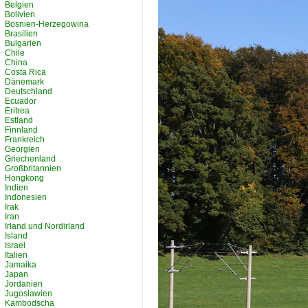
Belgien
Bolivien
Bosnien-Herzegowina
Brasilien
Bulgarien
Chile
China
Costa Rica
Dänemark
Deutschland
Ecuador
Eritrea
Estland
Finnland
Frankreich
Georgien
Griechenland
Großbritannien
Hongkong
Indien
Indonesien
Irak
Iran
Irland und Nordirland
Island
Israel
Italien
Jamaika
Japan
Jordanien
Jugoslawien
Kambodscha