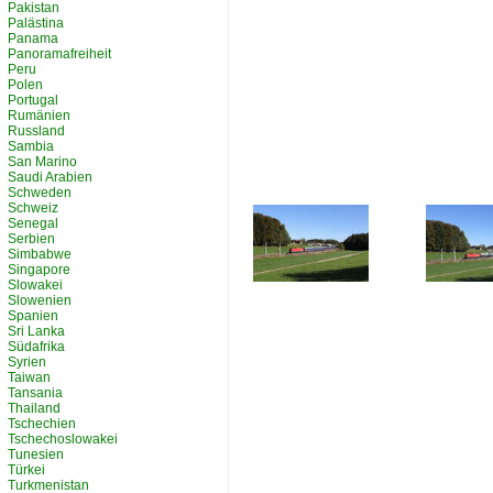
Pakistan
Palästina
Panama
Panoramafreiheit
Peru
Polen
Portugal
Rumänien
Russland
Sambia
San Marino
Saudi Arabien
Schweden
Schweiz
Senegal
Serbien
Simbabwe
Singapore
Slowakei
Slowenien
Spanien
Sri Lanka
Südafrika
Syrien
Taiwan
Tansania
Thailand
Tschechien
Tschechoslowakei
Tunesien
Türkei
Turkmenistan