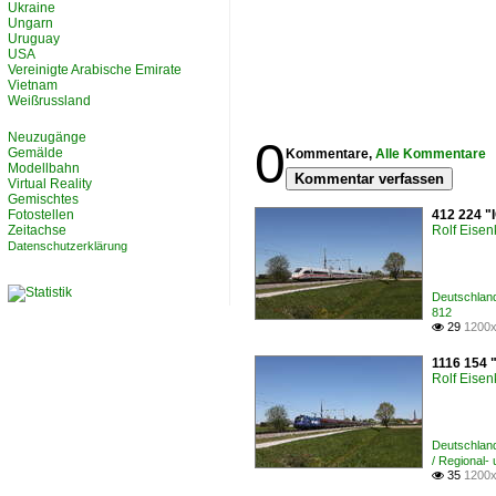
Ukraine
Ungarn
Uruguay
USA
Vereinigte Arabische Emirate
Vietnam
Weißrussland
Neuzugänge
0
Gemälde
Kommentare,
Alle Kommentare
Modellbahn
Kommentar verfassen
Virtual Reality
Gemischtes
Fotostellen
412 224 "
Zeitachse
Rolf Eisen
Datenschutzerklärung
Deutschlan
812
29
1200x

1116 154 
Rolf Eisen
Deutschlan
/ Regional-
35
1200x
