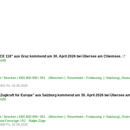
ICE 118" aus Graz kommend am 30. April 2026 bei Übersee am Chiemsee.

kolb
d / Strecken | KBS 800-999 / 951 (München–) Rosenheim – Freilassing (–Salzburg)
,
Deuts
801 Px, 02.08.2026
"Zugkraft für Europa" aus Salzburg kommend am 30. April 2026 bei Übersee a
kolb
d / Strecken | KBS 800-999 / 951 (München–) Rosenheim – Freilassing (–Salzburg)
,
Öster
 und Fernzüge / RJ Railjet-Züge
800 Px, 02.08.2026