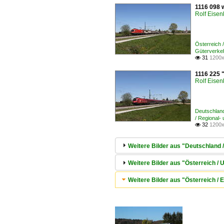
1116 098 
Rolf Eisen
Österreich
Güterverke
31
1200x

1116 225 
Rolf Eisen
Deutschlan
/ Regional-
32
1200x

Weitere Bilder aus "Deutschland
Weitere Bilder aus "Österreic
Weitere Bilder aus "Österreich / 