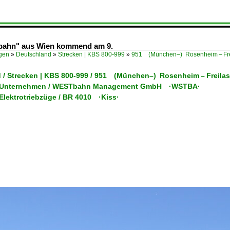
stbahn" aus Wien kommend am 9.
ügen
»
Deutschland
»
Strecken | KBS 800-999
»
951 (München–) Rosenheim – Frei
 / Strecken | KBS 800-999 / 951 (München–) Rosenheim – Freilas
 / Unternehmen / WESTbahn Management GmbH ·WSTBA·
 Elektrotriebzüge / BR 4010 ·Kiss·