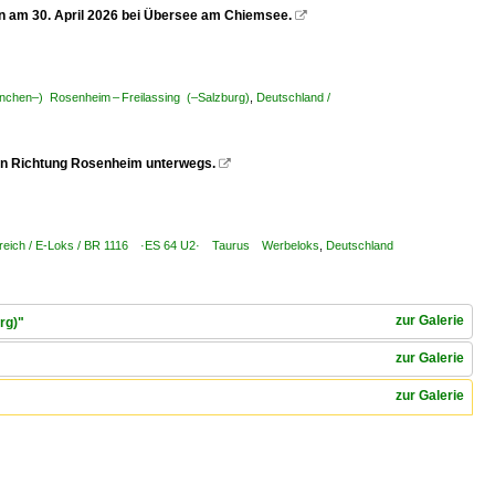
 am 30. April 2026 bei Übersee am Chiemsee.

nchen–) Rosenheim – Freilassing (–Salzburg)
,
Deutschland /
 in Richtung Rosenheim unterwegs.

reich / E-Loks / BR 1116 ·ES 64 U2· Taurus Werbeloks
,
Deutschland
zur Galerie
rg)"
zur Galerie
zur Galerie