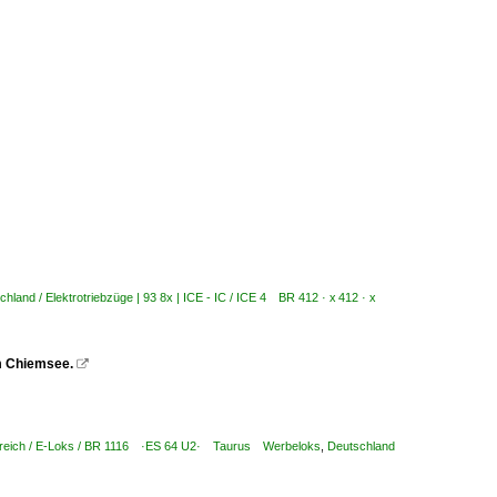
chland / Elektrotriebzüge | 93 8x | ICE - IC / ICE 4 BR 412 · x 412 · x
m Chiemsee.

reich / E-Loks / BR 1116 ·ES 64 U2· Taurus Werbeloks
,
Deutschland