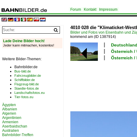
Forum
Kontakt
Impressum
4010 028 die "Klimaticket-We
Bilder und Fotos von Eisenbahn und Z
kommend am
(ID 1387914)
Lade Deine Bilder hoch!
Deutschland
Jeder kann mitmachen, kostenlos!
Österreich
Österreich /
Weitere Bilder-Themen:
Bahnbilder.de
Bus-bild.de
Fahrzeugbilder.de
Schiffbilder.de
Flugzeug-bild.de
Staedte-fotos.de
Landschaftsfotos.eu
Tier-fotos.eu
Ägypten
Albanien
Algerien
Argentinien
Armenien
Aserbaidschan
Australien
Bahnbilder-Treffen