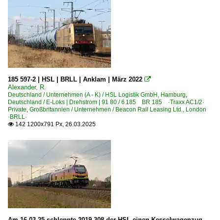
185 597-2 | HSL | BRLL | Anklam | März 2022

Alexander, R.
Deutschland / Unternehmen (A - K) / HSL Logistik GmbH, Hamburg
,
Deutschland / E-Loks | Drehstrom | 91 80 / 6 185 BR 185 ·Traxx AC1/2·
Private
,
Großbritannien / Unternehmen / Beacon Rail Leasing Ltd., London
·BRLL·
142 1200x791 Px, 26.03.2025

Am 16.03.25 schleppte 2019 308 der HSL einen Kesselwagenzug