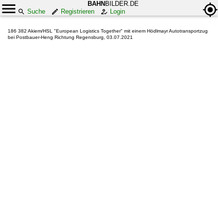
BAHN
BILDER.DE
Suche
Registrieren
Login
186 382 Akiem/HSL "European Logistics Together" mit einem Hödlmayr Autotransportzug
bei Postbauer-Heng Richtung Regensburg, 03.07.2021