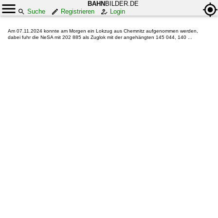
BAHN
BILDER.DE
Suche
Registrieren
Login
Am 07.11.2024 konnte am Morgen ein Lokzug aus Chemnitz aufgenommen werden,
dabei fuhr die NeSA mit 202 885 als Zuglok mit der angehängten 145 044, 140 ...