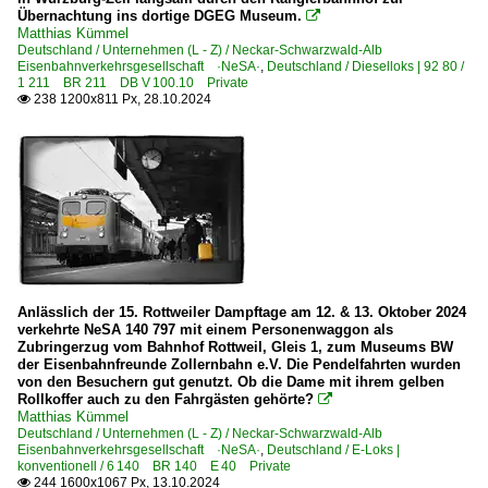
Übernachtung ins dortige DGEG Museum.

Matthias Kümmel
Deutschland / Unternehmen (L - Z) / Neckar-Schwarzwald-Alb
Eisenbahnverkehrsgesellschaft ·NeSA·
,
Deutschland / Dieselloks | 92 80 /
1 211 BR 211 DB V 100.10 Private
238 1200x811 Px, 28.10.2024

Anlässlich der 15. Rottweiler Dampftage am 12. & 13. Oktober 2024
verkehrte NeSA 140 797 mit einem Personenwaggon als
Zubringerzug vom Bahnhof Rottweil, Gleis 1, zum Museums BW
der Eisenbahnfreunde Zollernbahn e.V. Die Pendelfahrten wurden
von den Besuchern gut genutzt. Ob die Dame mit ihrem gelben
Rollkoffer auch zu den Fahrgästen gehörte?

Matthias Kümmel
Deutschland / Unternehmen (L - Z) / Neckar-Schwarzwald-Alb
Eisenbahnverkehrsgesellschaft ·NeSA·
,
Deutschland / E-Loks |
konventionell / 6 140 BR 140 E 40 Private
244 1600x1067 Px, 13.10.2024
