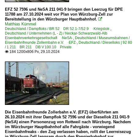
EFZ 52 7596 und NeSA 211 041-9 bringen den Leerzug für DPE
11788 am 27.10.2024 weit vor Plan von Würzburg-Zell zur
Bereitstellung in den Würzburger Hauptbahnhof.

Matthias Kümmel
Deutschland / Dampfloks / BR 52 DR 52.1-7/52.9 ·Kriegslok·
,
Deutschland / Unternehmen (L - Z) / Neckar-Schwarzwald-Alb
Eisenbahnverkehrsgesellschaft ·NeSA·
,
Deutschland / Museumsbahnen /
Eisenbahnfreunde Zollernbahn e.V. ·EFZ·
,
Deutschland / Dieselloks | 92 80
/ 1 211 BR 211 DB V 100.10 Private
184 1200x806 Px, 29.10.2024

Die Eisenbahnfreunde Zollerbahn e.V. (EFZ) überführten am
26.10.2024 mit ihrer Dampflok 52 7596 und der Diesellok 211 041-9
(NeSA) einen Personenzug von Rottweil nach Würzburg. Nachdem
im Würzburger Hauptbahnhof alle Fahrgäste - vorwiegend
Eisenbahnfreaks - den Zug verlassen haben, rollt der Leerreisezug
in Würzburg-Zell langsam durch den Rangierbahnhof zur