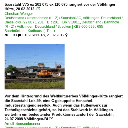
Saarstahl V75 ex 201 075 ex 110 075 rangiert vor der Völklinger
Hütte, 20.02.2012.

Christian Wenger
Deutschland / Unternehmen (L - Z) / Saarstahl AG, Völklingen
,
Deutschland /
Dieselloks | 92 80 / 1 201 BR 201 DR V 100.1
,
Deutschland / Bahnhöfe
(R - Z) / Völklingen
,
Deutschland / Strecken | KBS 600-699 / 685
Saarbrücken – Karthaus (–Trier)
1193
1020x680 Px, 21.02.2012

 1

Vor dem Hintergrund des Weltkulturerbes Völklinger-Hütte rangiert
die Saarstahl Lok-59, eine C-gekuppelte Henschel-
Industriestangendiesellok. Auch wenn das Hüttenwerk zur
Technikgeschichte gehört, so ist das Stahlwerk in Völklingen
weiterhin ein bedeutender Produktionsstandort der Saarstahl.
24.07.2008 Völklingen-Bf

Arnulf Sensenbrenner
Deutschland / Unternehmen (L - Z) / Saarstahl AG, Völklingen