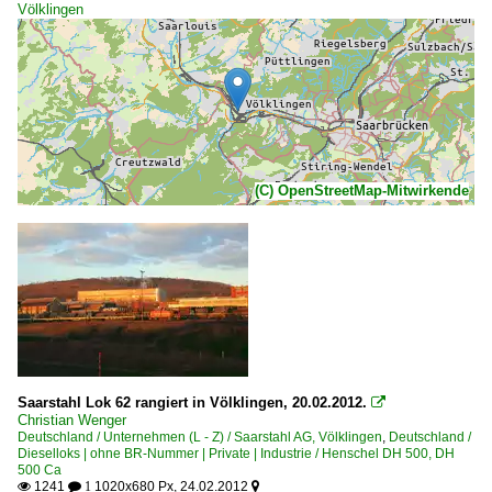
Völklingen
(C) OpenStreetMap-Mitwirkende
Saarstahl Lok 62 rangiert in Völklingen, 20.02.2012.

Christian Wenger
Deutschland / Unternehmen (L - Z) / Saarstahl AG, Völklingen
,
Deutschland /
Dieselloks | ohne BR-Nummer | Private | Industrie / Henschel DH 500, DH
500 Ca
1241
1020x680 Px, 24.02.2012

 1
