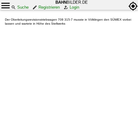
BAHN
BILDER.DE
Suche
Registrieren
Login
Der Oberleitungsrevisionstriebwagen 708 315-7 musste in Völklingen den SÜWEX vorbei
lassen und wartete in Höhe des Stellwerks