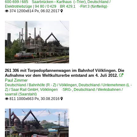
600-699 / 685 Saarbrücken – Karthaus (–Trier)
,
Deutschland /
Elektrotriebzüge | 94 80 / 0 429 BR 429.1 ·Flirt 3 (fünfteilig)·
374 1200x814 Px, 06.02.2017


261 306 mit Torpedopfannenwagen im Bahnhof Völklingen. Die
Aufnahme vor dem Weltkulturerbe entstand am 4. Juli 2012.

Paul Zimmer
Deutschland / Bahnhöfe (R - Z) / Völklingen
,
Deutschland / Unternehmen (L -
Z) / Saar Rail GmbH, Völklingen ·SRG·
,
Deutschland / Werksbahnen /
saarrail (Saarstahl)
811 1000x663 Px, 30.08.2016

