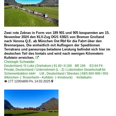
Zwei rote Zebras in Form von 189 901 und 905 bespannten am 15.
November 2024 den KLV-Zug DGS 43821 von Bremen Grolland
nach Verona Q.E. ab München Ost Rbf für die Fahrt über den
Brennerpass. Die einheitlich mit Aufliegern der Speditionen
Terratrans und paneuropa beladene Leistung befindet sich hier im
deutschen Teil des Inntals und wird nach wenigen Kilometern
Kufstein erreichen.

Christoph Schneider
Deutschland / E-Loks | Drehstrom | 91 80 / 6 189 BR 189 ·ES 64 F4·
Private
,
Deutschland / Unternehmen (L - Z) / Lokomotion Gesellschaft für
Schienentraktion mbH ·LM·
,
Deutschland / Strecken | KBS 800-999 / 950
(München–) Rosenheim – Kufstein (–Innsbruck) ·Inntalbahn·
177 1200x800 Px, 14.02.2025

