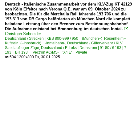
Deutsch - Italienische Zusammenarbeit vor dem KLV-Zug KT 42129
von Köln Eifeltor nach Verona Q.E. war am 09. Oktober 2024 zu
beobachten. Die für die Mercitalia Rail fahrende 193 706 und die
193 313 von DB Cargo beförderten ab München Nord die komplett
beladene Leistung über den Brenner zum Bestimmungsbahnhof.
Die Aufnahme entstand bei Brannenburg im deutschen Inntal.

Christoph Schneider
Deutschland / Strecken | KBS 800-999 / 950 (München–) Rosenheim –
Kufstein (–Innsbruck) ·Inntalbahn·
,
Deutschland / Güterverkehr / KLV
Sattelauflieger-Züge
,
Deutschland / E-Loks | Drehstrom | 91 80 / 6 193 ¦ 7
193 BR 193 ·Vectron AC/MS· 'X4 E' Private
504 1200x800 Px, 30.01.2025
