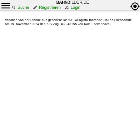
BAHN
BILDER.DE
Suche
Registrieren
Login
Variation von der Drohne aus gesehen: Die für TXLogistik fahrende 193 551 bespannte
am 15. November 2024 den KLV-Zug DGS 43155 von Köln Eifeltor nach ...