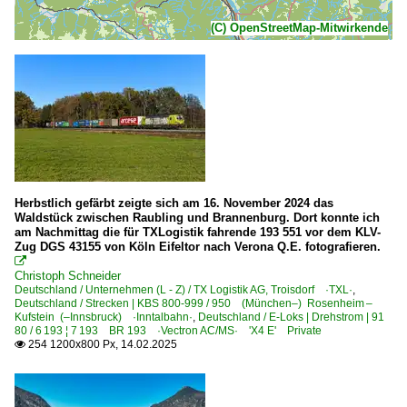
(C) OpenStreetMap-Mitwirkende
Herbstlich gefärbt zeigte sich am 16. November 2024 das
Waldstück zwischen Raubling und Brannenburg. Dort konnte ich
am Nachmittag die für TXLogistik fahrende 193 551 vor dem KLV-
Zug DGS 43155 von Köln Eifeltor nach Verona Q.E. fotografieren.

Christoph Schneider
Deutschland / Unternehmen (L - Z) / TX Logistik AG, Troisdorf ·TXL·
,
Deutschland / Strecken | KBS 800-999 / 950 (München–) Rosenheim –
Kufstein (–Innsbruck) ·Inntalbahn·
,
Deutschland / E-Loks | Drehstrom | 91
80 / 6 193 ¦ 7 193 BR 193 ·Vectron AC/MS· 'X4 E' Private
254 1200x800 Px, 14.02.2025
