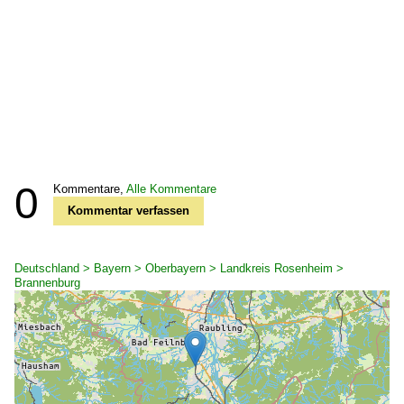
0
Kommentare,
Alle Kommentare
Kommentar verfassen
Deutschland > Bayern > Oberbayern > Landkreis Rosenheim >
Brannenburg