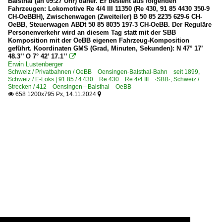
Balsthal (an 09:27 Uhr) daher. Er besteht aus folgenden
Fahrzeugen: Lokomotive Re 4/4 III 11350 (Re 430, 91 85 4430 350-9
CH-OeBBH), Zwischenwagen (Zweiteiler) B 50 85 2235 629-6 CH-
OeBB, Steuerwagen ABDt 50 85 8035 197-3 CH-OeBB. Der Reguläre
Personenverkehr wird an diesem Tag statt mit der SBB
Komposition mit der OeBB eigenen Fahrzeug-Komposition
geführt. Koordinaten GMS (Grad, Minuten, Sekunden): N 47° 17’
48.3’’ O 7° 42’ 17.1’’

Erwin Lustenberger
Schweiz / Privatbahnen / OeBB Oensingen-Balsthal-Bahn seit 1899
,
Schweiz / E-Loks | 91 85 / 4 430 Re 430 Re 4/4 III ·SBB·
,
Schweiz /
Strecken / 412 Oensingen – Balsthal OeBB
658 1200x795 Px, 14.11.2024

