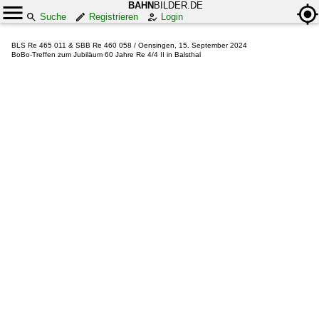
BAHN
BILDER.DE
Suche
Registrieren
Login
BLS Re 465 011 & SBB Re 460 058 / Oensingen, 15. September 2024
BoBo-Treffen zum Jubiläum 60 Jahre Re 4/4 II in Balsthal