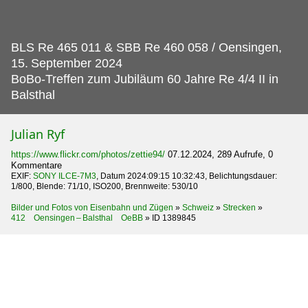
BLS Re 465 011 & SBB Re 460 058 / Oensingen,
15.
September 2024
BoBo-Treffen zum Jubiläum 60 Jahre Re 4/4 II in
Balsthal
Julian Ryf
https://www.flickr.com/photos/zettie94/
07.12.2024, 289 Aufrufe, 0
Kommentare
EXIF:
SONY ILCE-7M3
, Datum 2024:09:15 10:32:43, Belichtungsdauer:
1/800, Blende: 71/10, ISO200, Brennweite: 530/10
Bilder und Fotos von Eisenbahn und Zügen
»
Schweiz
»
Strecken
»
412 Oensingen – Balsthal OeBB
»
ID 1389845