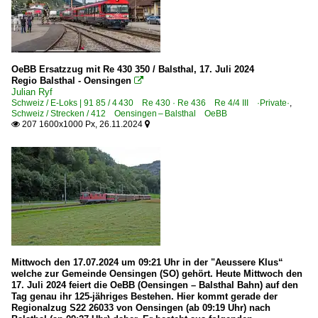
OeBB Ersatzzug mit Re 430 350 / Balsthal, 17. Juli 2024
Regio Balsthal - Oensingen

Julian Ryf
Schweiz / E-Loks | 91 85 / 4 430 Re 430 · Re 436 Re 4/4 III ·Private·
,
Schweiz / Strecken / 412 Oensingen – Balsthal OeBB
207 1600x1000 Px, 26.11.2024


Mittwoch den 17.07.2024 um 09:21 Uhr in der "Aeussere Klus“
welche zur Gemeinde Oensingen (SO) gehört. Heute Mittwoch den
17. Juli 2024 feiert die OeBB (Oensingen – Balsthal Bahn) auf den
Tag genau ihr 125-jähriges Bestehen. Hier kommt gerade der
Regionalzug S22 26033 von Oensingen (ab 09:19 Uhr) nach