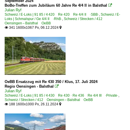
September 2024
BoBo-Treffen zum Jubiläum 60 Jahre Re 4/4 II in Balsthal

Julian Ryf
Schweiz / E-Loks | 91 85 / 4 420 Re 420 Re 4/4 II ·SBB·
,
Schweiz / E-
Loks | Schmalspur / Ge 4/4 II ·RhB·
,
Schweiz / Strecken / 412
Oensingen – Balsthal OeBB
341 1600x1067 Px, 06.12.2024


OeBB Ersatzzug mit Re 430 350 / Klus, 17. Juli 2024
Regio Oensingen - Balsthal

Julian Ryf
Schweiz / E-Loks | 91 85 / 4 430 Re 430 · Re 436 Re 4/4 III ·Private·
,
Schweiz / Strecken / 412 Oensingen – Balsthal OeBB
188 1600x1000 Px, 26.11.2024

