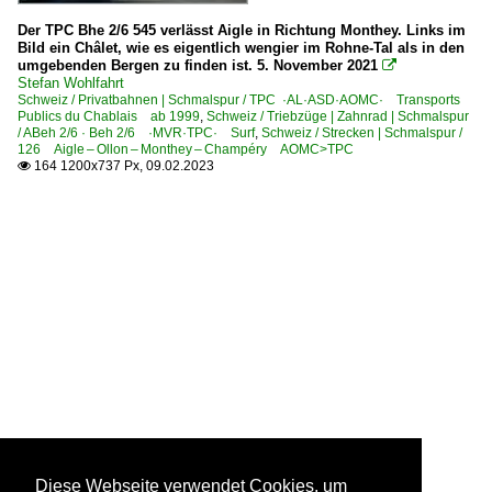
Der TPC Bhe 2/6 545 verlässt Aigle in Richtung Monthey. Links im
Bild ein Châlet, wie es eigentlich wengier im Rohne-Tal als in den
umgebenden Bergen zu finden ist. 5. November 2021

Stefan Wohlfahrt
Schweiz / Privatbahnen | Schmalspur / TPC ·AL·ASD·AOMC· Transports
Publics du Chablais ab 1999
,
Schweiz / Triebzüge | Zahnrad | Schmalspur
/ ABeh 2/6 · Beh 2/6 ·MVR·TPC· Surf
,
Schweiz / Strecken | Schmalspur /
126 Aigle – Ollon – Monthey – Champéry AOMC>TPC
164 1200x737 Px, 09.02.2023

Diese Webseite verwendet Cookies, um