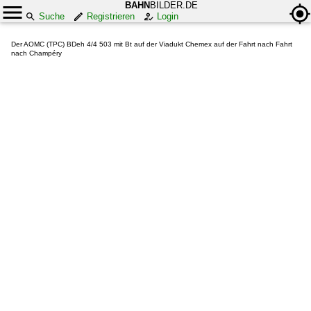
BAHN
BILDER.DE
Suche
Registrieren
Login
Der AOMC (TPC) BDeh 4/4 503 mit Bt auf der Viadukt Chemex auf der Fahrt nach Fahrt
nach Champéry