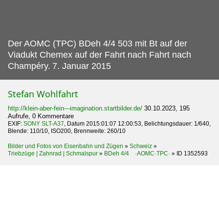
Der AOMC (TPC) BDeh 4/4 503 mit Bt auf der
Viadukt Chemex auf der Fahrt nach Fahrt nach
Champéry.
7. Januar 2015
Stefan Wohlfahrt
http://klein-aber-fein---imagination.startbilder.de/
30.10.2023, 195
Aufrufe, 0 Kommentare
EXIF:
SONY SLT-A37
, Datum 2015:01:07 12:00:53, Belichtungsdauer: 1/640,
Blende: 110/10, ISO200, Brennweite: 260/10
Bilder und Fotos von Eisenbahn und Zügen
»
Schweiz
»
Triebzüge | Zahnrad | Schmalspur
»
BDeh 4/4 ·AOMC·TPC·
»
ID 1352593