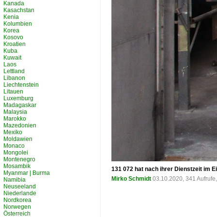
Kanada
Kasachstan
Kenia
Kolumbien
Korea
Kosovo
Kroatien
Kuba
Kuwait
Laos
Lettland
Libanon
Liechtenstein
Litauen
Luxemburg
Madagaskar
Malaysia
Marokko
Mazedonien
Mexiko
Moldawien
Monaco
Mongolei
Montenegro
Mosambik
131 072 hat nach ihrer Dienstzeit i
Myanmar | Burma
Mirko Schmidt
03.10.2020, 341 Aufruf
Namibia
Neuseeland
Niederlande
Nordkorea
Norwegen
Österreich