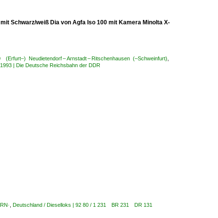
mit Schwarz/weiß Dia von Agfa Iso 100 mit Kamera Minolta X-
0 (Erfurt–) Neudietendorf – Arnstadt – Ritschenhausen (–Schweinfurt)
,
is 1993 | Die Deutsche Reichsbahn der DDR
ARN·
,
Deutschland / Dieselloks | 92 80 / 1 231 BR 231 DR 131