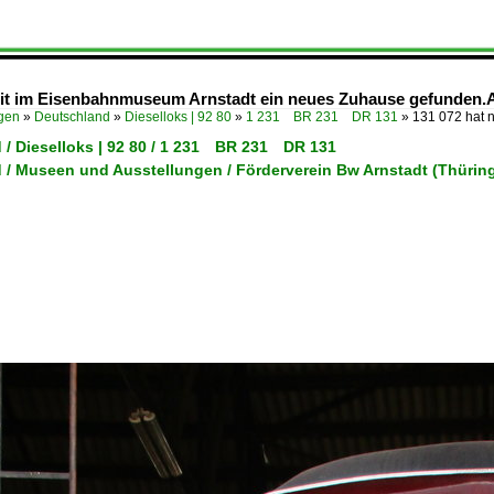
zeit im Eisenbahnmuseum Arnstadt ein neues Zuhause gefunden
ügen
»
Deutschland
»
Dieselloks | 92 80
»
1 231 BR 231 DR 131
»
131 072 hat 
 / Dieselloks | 92 80 / 1 231 BR 231 DR 131
 / Museen und Ausstellungen / Förderverein Bw Arnstadt (Thürin