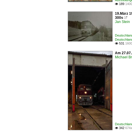
Ausstellun
189
1400

19.März 1
300s

Jan Stein
Deutschlan
Deutschland
531
1600

Am 27.07.
Michael B
Deutschland
342
674x
