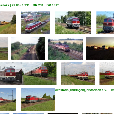
eselloks | 92 80 / 1 231 BR 231 DR 131"
Arnstadt (Thüringen), historisch e.V. 