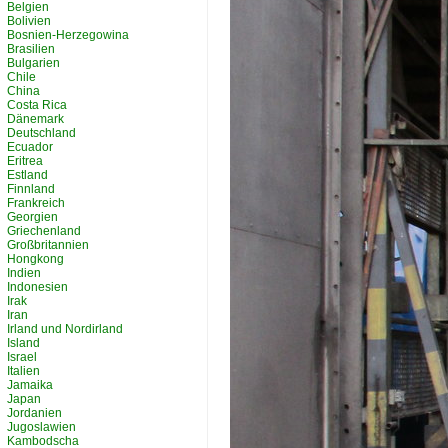
Belgien
Bolivien
Bosnien-Herzegowina
Brasilien
Bulgarien
Chile
China
Costa Rica
Dänemark
Deutschland
Ecuador
Eritrea
Estland
Finnland
Frankreich
Georgien
Griechenland
Großbritannien
Hongkong
Indien
Indonesien
Irak
Iran
Irland und Nordirland
Island
Israel
Italien
Jamaika
Japan
Jordanien
Jugoslawien
Kambodscha