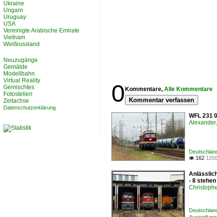
Ukraine
Ungarn
Uruguay
USA
Vereinigte Arabische Emirate
Vietnam
Weißrussland
Neuzugänge
Gemälde
Modellbahn
Virtual Reality
0
Gemischtes
Kommentare,
Alle Kommentare
Fotostellen
Kommentar verfassen
Zeitachse
Datenschutzerklärung
WFL 231 0
Alexander,
Deutschlan
162
1200

Anlässlic
- 8 stehen
Christophe
Deutschland