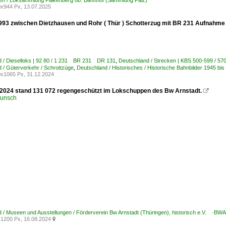
gen / Loksammlung Falkenberg ob. Bahnhof (Sammlung Falz)
x944 Px, 13.07.2025
993 zwischen Dietzhausen und Rohr ( Thür ) Schotterzug mit BR 231 Aufnahme 
d / Dieselloks | 92 80 / 1 231 BR 231 DR 131
,
Deutschland / Strecken | KBS 500-599 / 57
 / Güterverkehr / Schrottzüge
,
Deutschland / Historisches / Historische Bahnbilder 1945 b
x1065 Px, 31.12.2024
2024 stand 131 072 regengeschützt im Lokschuppen des Bw Arnstadt.

runsch
 / Museen und Ausstellungen / Förderverein Bw Arnstadt (Thüringen), historisch e.V. ·BW
1200 Px, 16.08.2024
