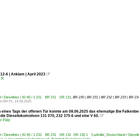
12-6 | Anklam | April 2023

 R.
d / Dieselloks | 92 80 / 1 231 BR 231 DR 131
,
BR 230 | BR 231 | BR 232 | BR 233 | BR 23
x784 Px, 14.09.2025
h eines Tags der offenen Tür konnte am 08.06.2025 das ehemalige Bw Falkenber
 die Diesellokomotiven 131 070, 232 375-6 und eine V 60.

r Pätz
 / Dieselloks | 92 80 / 1 232 BR 232 DR 132 · DR 130.1 'Ludmilla'
,
Deutschland / Diese