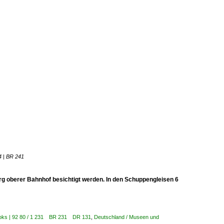
4 | BR 241
g oberer Bahnhof besichtigt werden. In den Schuppengleisen 6
lloks | 92 80 / 1 231 BR 231 DR 131
,
Deutschland / Museen und