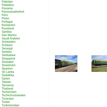
Pakistan
Palästina
Panama
Panoramafreiheit
Peru
Polen
Portugal
Rumänien
Russland
Sambia
San Marino
Saudi Arabien
Schweden
Schweiz
Senegal
Serbien
Simbabwe
Singapore
Slowakei
Slowenien
Spanien
Sri Lanka
Südafrika
Syrien
Taiwan
Tansania
Thailand
Tschechien
Tschechoslowakei
Tunesien
Türkei
Turkmenistan