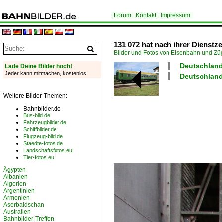
Forum
Kontakt
Impressum
131 072 hat nach ihrer Dienst
Bilder und Fotos von Eisenbahn und Z
Deutschland
Lade Deine Bilder hoch!
Jeder kann mitmachen, kostenlos!
Deutschland
Weitere Bilder-Themen:
Bahnbilder.de
Bus-bild.de
Fahrzeugbilder.de
Schiffbilder.de
Flugzeug-bild.de
Staedte-fotos.de
Landschaftsfotos.eu
Tier-fotos.eu
Ägypten
Albanien
Algerien
Argentinien
Armenien
Aserbaidschan
Australien
Bahnbilder-Treffen