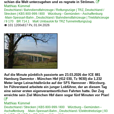
schien die Welt unterzugehen und es regnete in Strömen.

Matthias Kümmel
Deutschland / Bahndienstfahrzeuge / Rettungszüge | TRZ
,
Deutschland /
Strecken | KBS 800-999 / 800 Würzburg – Gemünden – Aschaffenburg
·Main-Spessart-Bahn·
,
Deutschland / Bahndienstfahrzeuge | Triebfahrzeuge
/ 9 170 BR 714.1 MaK Umbaulok für TRZ Tunnelrettungszug
101 1200x817 Px, 01.04.2026

Auf die Minute pünktlich passierte am 23.03.2026 der ICE 881
Hamburg Dammtor - München Hbf (412 030, Tz 9030) die 1.232
Meter lange Leinachtalbrücke auf der SFS Hannover - Würzburg.
Im Führerstand arbeitete ein junger Lokführer, der an diesem Tag
eine seiner ersten eigenverantwortlichen Fahrten hatte. Der Zug
erreichte sein Ziel München Hbf dann sogar fünf Minuten vor Plan!

Matthias Kümmel
Deutschland / Strecken | KBS 800-999 / 800 Würzburg – Gemünden –
Aschaffenburg ·Main-Spessart-Bahn·
,
Deutschland / Elektrotriebzüge | 93