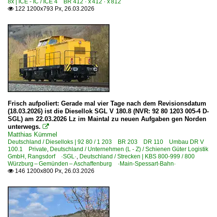
8x | ICE - IC / ICE 4 BR 412 · x 412 · x 812
122 1200x793 Px, 26.03.2026

Frisch aufpoliert: Gerade mal vier Tage nach dem Revisionsdatum
(18.03.2026) ist die Diesellok SGL V 180.8 (NVR: 92 80 1203 005-4 D-
SGL) am 22.03.2026 Lz im Maintal zu neuen Aufgaben gen Norden
unterwegs.

Matthias Kümmel
Deutschland / Dieselloks | 92 80 / 1 203 BR 203 DR 110 Umbau DR V
100.1 Private
,
Deutschland / Unternehmen (L - Z) / Schienen Güter Logistik
GmbH, Rangsdorf ·SGL·
,
Deutschland / Strecken | KBS 800-999 / 800
Würzburg – Gemünden – Aschaffenburg ·Main-Spessart-Bahn·
146 1200x800 Px, 26.03.2026
