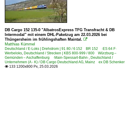
DB Cargo 152 135-0 "AlbatrosExpress TFG Transfracht & DB
Intermodal" mit einem DHL-Paketzug am 22.03.2026 bei
Thüngersheim im frühlingshaften Maintal.

Matthias Kümmel
Deutschland / E-Loks | Drehstrom | 91 80 / 6 152 BR 152 ·ES 64 F·
Werbeloks
,
Deutschland / Strecken | KBS 800-999 / 800 Würzburg –
Gemünden – Aschaffenburg ·Main-Spessart-Bahn·
,
Deutschland /
Unternehmen (A - K) / DB Cargo Deutschland AG, Mainz ex DB Schenker
133 1200x800 Px, 25.03.2026
