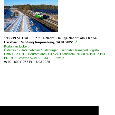
193 219 SETG/ELL "Stille Nacht, Heilige Nacht" als Tfzf bei
Parsberg Richtung Regensburg, 14.01.2022

Korbinian Eckert
Österreich / Unternehmen / Salzburger Eisenbahn Transport Logistik
GmbH ·SETG·
,
Deutschland / E-Loks | Drehstrom | 91 80 / 6 193 ¦ 7 193
BR 193 ·Vectron AC/MS· 'X4 E' Private
92 1600x1067 Px, 16.03.2026
