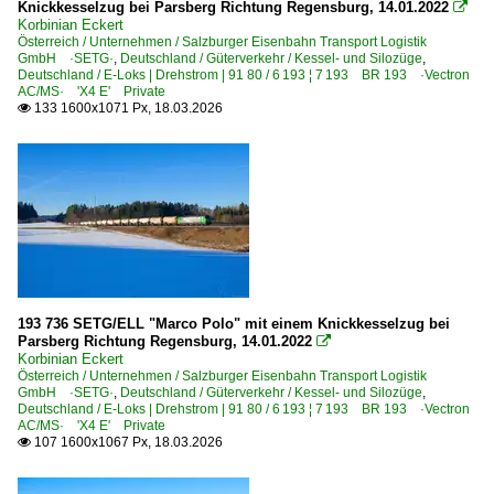
Knickkesselzug bei Parsberg Richtung Regensburg, 14.01.2022

Korbinian Eckert
Österreich / Unternehmen / Salzburger Eisenbahn Transport Logistik
GmbH ·SETG·
,
Deutschland / Güterverkehr / Kessel- und Silozüge
,
Deutschland / E-Loks | Drehstrom | 91 80 / 6 193 ¦ 7 193 BR 193 ·Vectron
AC/MS· 'X4 E' Private
133 1600x1071 Px, 18.03.2026

193 736 SETG/ELL "Marco Polo" mit einem Knickkesselzug bei
Parsberg Richtung Regensburg, 14.01.2022

Korbinian Eckert
Österreich / Unternehmen / Salzburger Eisenbahn Transport Logistik
GmbH ·SETG·
,
Deutschland / Güterverkehr / Kessel- und Silozüge
,
Deutschland / E-Loks | Drehstrom | 91 80 / 6 193 ¦ 7 193 BR 193 ·Vectron
AC/MS· 'X4 E' Private
107 1600x1067 Px, 18.03.2026
