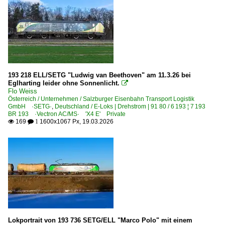
193 218 ELL/SETG "Ludwig van Beethoven" am 11.3.26 bei
Eglharting leider ohne Sonnenlicht.

Flo Weiss
Österreich / Unternehmen / Salzburger Eisenbahn Transport Logistik
GmbH ·SETG·
,
Deutschland / E-Loks | Drehstrom | 91 80 / 6 193 ¦ 7 193
BR 193 ·Vectron AC/MS· 'X4 E' Private
169
1600x1067 Px, 19.03.2026

 1
Lokportrait von 193 736 SETG/ELL "Marco Polo" mit einem