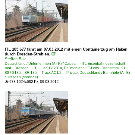
ITL 185 677 fährt am 07.03.2012 mit einen Containerzug am Haken
durch Dresden-Strehlen.

Steffen Eule
Deutschland / Unternehmen (A - K) / Captrain - ITL Eisenbahngesellschaft
mbH, Dresden ·ITL· ab 12.2010
,
Deutschland / E-Loks | Drehstrom | 91
80 / 6 185 BR 185 ·Traxx AC1/2· Private
,
Deutschland / Bahnhöfe (A - E)
/ Dresden (sonstige)
978 1024x682 Px, 09.03.2012
