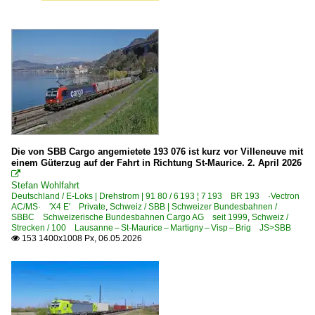
Die von SBB Cargo angemietete 193 076 ist kurz vor Villeneuve mit
einem Güterzug auf der Fahrt in Richtung St-Maurice. 2. April 2026

Stefan Wohlfahrt
Deutschland / E-Loks | Drehstrom | 91 80 / 6 193 ¦ 7 193 BR 193 ·Vectron
AC/MS· 'X4 E' Private
,
Schweiz / SBB | Schweizer Bundesbahnen /
SBBC Schweizerische Bundesbahnen Cargo AG seit 1999
,
Schweiz /
Strecken / 100 Lausanne – St-Maurice – Martigny – Visp – Brig JS>SBB
153 1400x1008 Px, 06.05.2026
