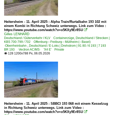
Heitersheim - 11. April 2025 : Alpha Train/Rurtalbahn 193 102 mit
einem Kombi in Richtung Schweiz unterwegs. Link zum Video :
https://www.youtube.com/watch?v=o5KXy9Er8SU

Gilles LENHARD
Deutschland / Güterverkehr / KLV Containerzüge
,
Deutschland / Strecken |
KBS 700-799 / 702 Offenburg – Freiburg – Müllheim (– Basel)
·Oberrheinbahn·
,
Deutschland / E-Loks | Drehstrom | 91 80 / 6 193 ¦ 7 193
BR 193 ·Vectron AC/MS· 'X4 E' Private
128 1200x788 Px, 06.05.2026

Heitersheim - 11. April 2025 : SBBCI 193 068 mit einem Kesselzug
in Richtung Schweiz unterwegs. Link zum Video :
https://www.youtube.com/watch?v=o5KXy9Er8SU
