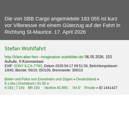
Die von SBB Cargo angemietete 193 055 ist kurz
vor Villeneuve mit einem Güterzug auf der Fahrt in
Richtung St-Maurice.
17. April 2026
Stefan Wohlfahrt
http://klein-aber-fein---imagination.startbilder.de/
06.05.2026, 153
Aufrufe, 0 Kommentare
EXIF:
SONY ILCA-77M2
, Datum 2026:04:17 09:51:56, Belichtungsdauer:
1/640, Blende: 56/10, ISO100, Brennweite: 300/10
Bilder und Fotos von Eisenbahn und Zügen
»
Deutschland
»
E-Loks | Drehstrom | 91 80
»
6 193 ¦ 7 193 BR 193 ·Vectron AC/MS· 'X4 E' Private
»
ID 1441427