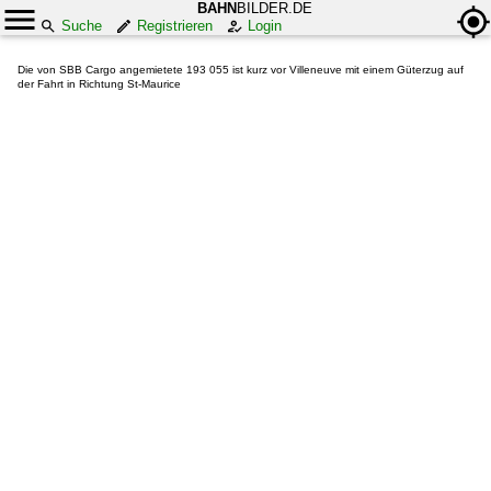
BAHN
BILDER.DE
Suche
Registrieren
Login
Die von SBB Cargo angemietete 193 055 ist kurz vor Villeneuve mit einem Güterzug auf
der Fahrt in Richtung St-Maurice