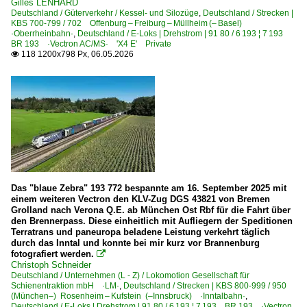
Gilles LENHARD
Deutschland / Güterverkehr / Kessel- und Silozüge
,
Deutschland / Strecken |
KBS 700-799 / 702 Offenburg – Freiburg – Müllheim (– Basel)
·Oberrheinbahn·
,
Deutschland / E-Loks | Drehstrom | 91 80 / 6 193 ¦ 7 193
BR 193 ·Vectron AC/MS· 'X4 E' Private
118 1200x798 Px, 06.05.2026

Das "blaue Zebra" 193 772 bespannte am 16. September 2025 mit
einem weiteren Vectron den KLV-Zug DGS 43821 von Bremen
Grolland nach Verona Q.E. ab München Ost Rbf für die Fahrt über
den Brennerpass. Diese einheitlich mit Aufliegern der Speditionen
Terratrans und paneuropa beladene Leistung verkehrt täglich
durch das Inntal und konnte bei mir kurz vor Brannenburg
fotografiert werden.

Christoph Schneider
Deutschland / Unternehmen (L - Z) / Lokomotion Gesellschaft für
Schienentraktion mbH ·LM·
,
Deutschland / Strecken | KBS 800-999 / 950
(München–) Rosenheim – Kufstein (–Innsbruck) ·Inntalbahn·
,
Deutschland / E-Loks | Drehstrom | 91 80 / 6 193 ¦ 7 193 BR 193 ·Vectron