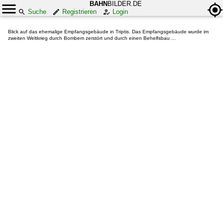
BAHN
BILDER.DE
Suche
Registrieren
Login
Blick auf das ehemalige Empfangsgebäude in Triptis. Das Empfangsgebäude wurde im
zweiten Weltkrieg durch Bombem zerstört und durch einen Behelfsbau ...