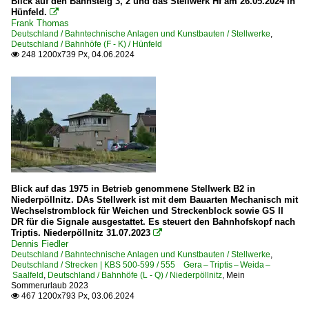
Blick auf den Bahnsteig 3, 2 und das Stellwerk Hf am 26.05.2024 in
Hünfeld.

Frank Thomas
Deutschland / Bahntechnische Anlagen und Kunstbauten / Stellwerke
,
Deutschland / Bahnhöfe (F - K) / Hünfeld
248 1200x739 Px, 04.06.2024

Blick auf das 1975 in Betrieb genommene Stellwerk B2 in
Niederpöllnitz. DAs Stellwerk ist mit dem Bauarten Mechanisch mit
Wechselstromblock für Weichen und Streckenblock sowie GS II
DR für die Signale ausgestattet. Es steuert den Bahnhofskopf nach
Triptis. Niederpöllnitz 31.07.2023

Dennis Fiedler
Deutschland / Bahntechnische Anlagen und Kunstbauten / Stellwerke
,
Deutschland / Strecken | KBS 500-599 / 555 Gera – Triptis – Weida –
Saalfeld
,
Deutschland / Bahnhöfe (L - Q) / Niederpöllnitz
,
Mein
Sommerurlaub 2023
467 1200x793 Px, 03.06.2024
