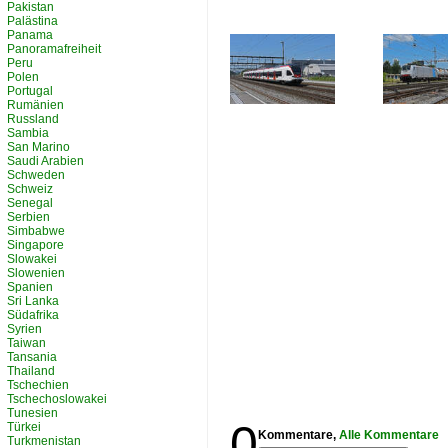
Pakistan
Palästina
Panama
Panoramafreiheit
Peru
Polen
Portugal
Rumänien
Russland
Sambia
San Marino
Saudi Arabien
Schweden
Schweiz
Senegal
Serbien
Simbabwe
Singapore
Slowakei
Slowenien
Spanien
Sri Lanka
Südafrika
Syrien
Taiwan
Tansania
Thailand
Tschechien
Tschechoslowakei
Tunesien
0
Türkei
Kommentare,
Alle Kommentare
Turkmenistan