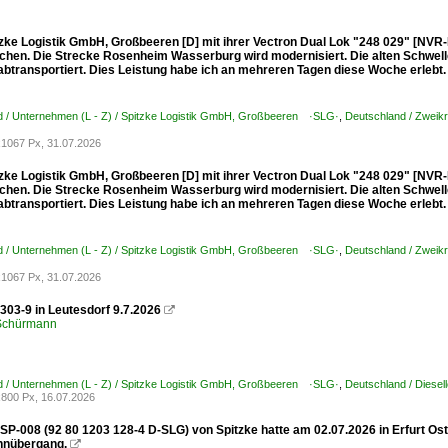
tzke Logistik GmbH, Großbeeren [D] mit ihrer Vectron Dual Lok "248 029" [NV
hen. Die Strecke Rosenheim Wasserburg wird modernisiert. Die alten Schwel
btransportiert. Dies Leistung habe ich an mehreren Tagen diese Woche erlebt.
d / Unternehmen (L - Z) / Spitzke Logistik GmbH, Großbeeren ·SLG·
,
Deutschland / Zweikr
1067 Px, 31.07.2026
tzke Logistik GmbH, Großbeeren [D] mit ihrer Vectron Dual Lok "248 029" [NV
hen. Die Strecke Rosenheim Wasserburg wird modernisiert. Die alten Schwel
btransportiert. Dies Leistung habe ich an mehreren Tagen diese Woche erlebt.
d / Unternehmen (L - Z) / Spitzke Logistik GmbH, Großbeeren ·SLG·
,
Deutschland / Zweikr
1067 Px, 31.07.2026
303-9 in Leutesdorf 9.7.2026

 Schürmann
d / Unternehmen (L - Z) / Spitzke Logistik GmbH, Großbeeren ·SLG·
,
Deutschland / Diesel
800 Px, 16.07.2026
-SP-008 (92 80 1203 128-4 D-SLG) von Spitzke hatte am 02.07.2026 in Erfurt Ost
hnübergang.
