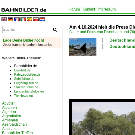
Forum
Kontakt
Impressum
Am 4.10.2024 hielt die Press 
Bilder und Fotos von Eisenbahn und Z
Deutschland
Lade Deine Bilder hoch!
Jeder kann mitmachen, kostenlos!
Deutschland
Weitere Bilder-Themen:
Bahnbilder.de
Bus-bild.de
Fahrzeugbilder.de
Schiffbilder.de
Flugzeug-bild.de
Staedte-fotos.de
Landschaftsfotos.eu
Tier-fotos.eu
Ägypten
Albanien
Algerien
Argentinien
Armenien
Aserbaidschan
Australien
Bahnbilder-Treffen