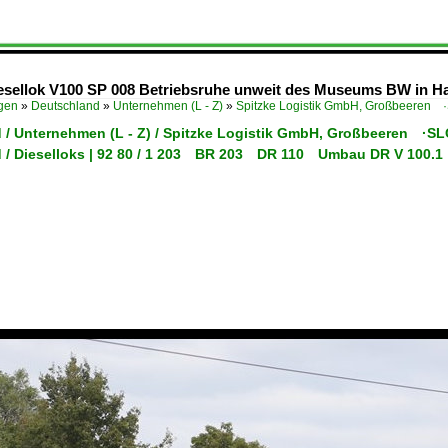
Diesellok V100 SP 008 Betriebsruhe unweit des Museums BW in H
ügen
»
Deutschland
»
Unternehmen (L - Z)
»
Spitzke Logistik GmbH, Großbeeren 
 / Unternehmen (L - Z) / Spitzke Logistik GmbH, Großbeeren ·SL
 / Dieselloks | 92 80 / 1 203 BR 203 DR 110 Umbau DR V 100.1