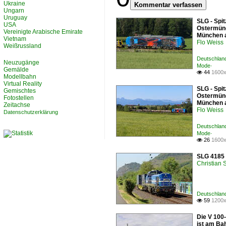
Ukraine
Kommentar verfassen
Ungarn
Uruguay
SLG - Spi
USA
Ostermünc
Vereinigte Arabische Emirate
München a
Vietnam
Flo Weiss
Weißrussland
Deutschlan
Neuzugänge
Mode·
Gemälde
44
1600x

Modellbahn
Virtual Reality
SLG - Spi
Gemischtes
Ostermünc
Fotostellen
München a
Zeitachse
Flo Weiss
Datenschutzerklärung
Deutschlan
Mode·
26
1600x

SLG 4185 
Christian
Deutschlan
59
1200x

Die V 100
ist am Ba