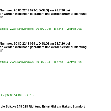
R-Nummer: 90 80 2248 029-1 D-SLG] am 28.7.26 bei
len werden wohl noch gebraucht und werden erstmal Richtung

aftloks | Zweikrafthybridloks | 90 80 / 2 248 BR 248 ·Vectron Dual
R-Nummer: 90 80 2248 029-1 D-SLG] am 28.7.26 bei
len werden wohl noch gebraucht und werden erstmal Richtung

aftloks | Zweikrafthybridloks | 90 80 / 2 248 BR 248 ·Vectron Dual
loks | 92 80 / 4 185 ·DE 18·
 die Spitzke 248 028 Richtung Erfurt Gbf am Haken. Standort