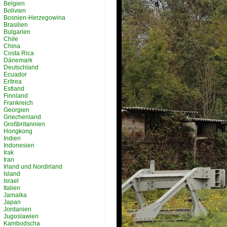
Belgien
Bolivien
Bosnien-Herzegowina
Brasilien
Bulgarien
Chile
China
Costa Rica
Dänemark
Deutschland
Ecuador
Eritrea
Estland
Finnland
Frankreich
Georgien
Griechenland
Großbritannien
Hongkong
Indien
Indonesien
Irak
Iran
Irland und Nordirland
Island
Israel
Italien
Jamaika
Japan
Jordanien
Jugoslawien
Kambodscha