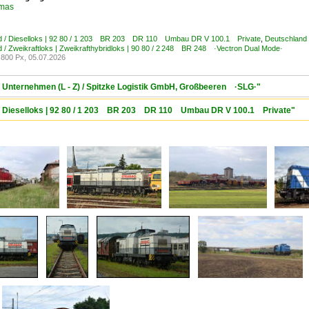
omas
d / Dieselloks | 92 80 / 1 203 BR 203 DR 110 Umbau DR V 100.1 Private
,
Deutschland 
 / Zweikraftloks | Zweikrafthybridloks | 90 80 / 2 248 BR 248 ·Vectron Dual Mode·
800 Px, 05.07.2026
/ Unternehmen (L - Z) / Spitzke Logistik GmbH, Großbeeren ·SLG·"
d / Dieselloks | 92 80 / 1 203 BR 203 DR 110 Umbau DR V 100.1 Private"