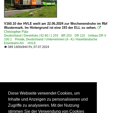
V160.10 der HVLE weilt am 22.06.2024 zur Wochenendruhe im Rbf
Wustermark. Im Hintergrund ist eine 193 der ELL zu sehen.

Christopher Pätz
Deutschland / Dieselloks | 92 80 / 1 203 BR 203 DR 110 Umbau DR V
100.1 Private
,
Deutschland / Unternehmen (A - K) / Havelländische
Eisenbahn AG ·HVLE·
389 1400x944 Px, 07.07.2024

Diese Webseite verwendet Cookies, um
Inhalte und Anzeigen zu personalisieren und
Zugriffe zu analysieren. Mit der Nutzung
stimmen Sie der Verwendung von Cookies