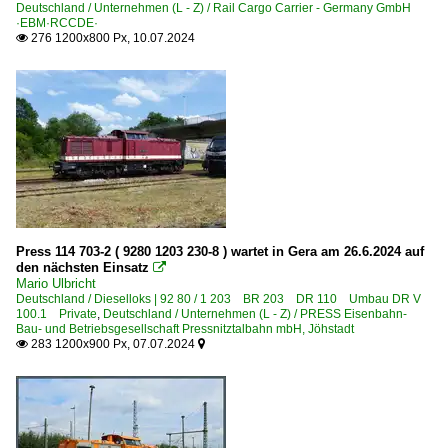
Deutschland / Unternehmen (L - Z) / Rail Cargo Carrier - Germany GmbH
·EBM·RCCDE·
276 1200x800 Px, 10.07.2024

Press 114 703-2 ( 9280 1203 230-8 ) wartet in Gera am 26.6.2024 auf
den nächsten Einsatz

Mario Ulbricht
Deutschland / Dieselloks | 92 80 / 1 203 BR 203 DR 110 Umbau DR V
100.1 Private
,
Deutschland / Unternehmen (L - Z) / PRESS Eisenbahn-
Bau- und Betriebsgesellschaft Pressnitztalbahn mbH, Jöhstadt
283 1200x900 Px, 07.07.2024

