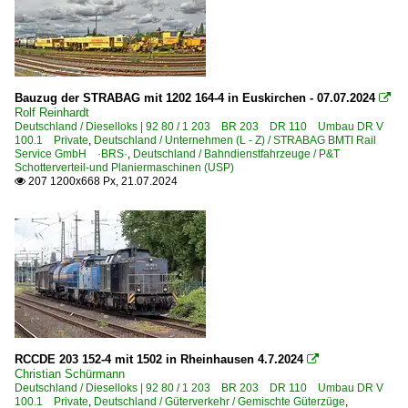
Bauzug der STRABAG mit 1202 164-4 in Euskirchen - 07.07.2024

Rolf Reinhardt
Deutschland / Dieselloks | 92 80 / 1 203 BR 203 DR 110 Umbau DR V
100.1 Private
,
Deutschland / Unternehmen (L - Z) / STRABAG BMTI Rail
Service GmbH ·BRS·
,
Deutschland / Bahndienstfahrzeuge / P&T
Schotterverteil-und Planiermaschinen (USP)
207 1200x668 Px, 21.07.2024

RCCDE 203 152-4 mit 1502 in Rheinhausen 4.7.2024

Christian Schürmann
Deutschland / Dieselloks | 92 80 / 1 203 BR 203 DR 110 Umbau DR V
100.1 Private
,
Deutschland / Güterverkehr / Gemischte Güterzüge
,