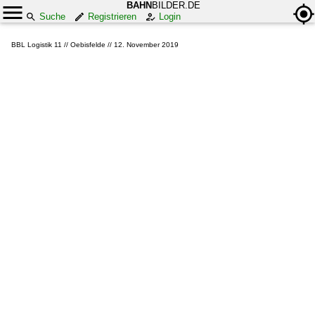
BAHN
BILDER.DE
Suche
Registrieren
Login
BBL Logistik 11 // Oebisfelde // 12. November 2019