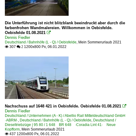
Die Unterführung ist nicht blitzblank beeindruckt aber durch die
farbenfrohen Wandmalereien. Willkommen in Oebisfelde.
Oebisfelde 01.08.2021

Dennis Fiedler
Deutschland / Bahnhöfe (L - Q) / Oebisfelde
,
Mein Sommerurlaub 2021
307
1200x800 Px, 06.01.2022

 2
Nachschuss auf 1648 421 in Oebisfelde. Oebisfelde 01.08.2021

Dennis Fiedler
Deutschland / Unternehmen (A - K) / Abellio Rail Mitteldeutschland GmbH
·ABRM·
,
Deutschland / Bahnhöfe (L - Q) / Oebisfelde
,
Deutschland /
Dieseltriebzüge | 95 80 / 1 648 BR 648 ·Coradia Lint 41· Neue
Kopfform
,
Mein Sommerurlaub 2021
437 1200x800 Px, 06.01.2022
