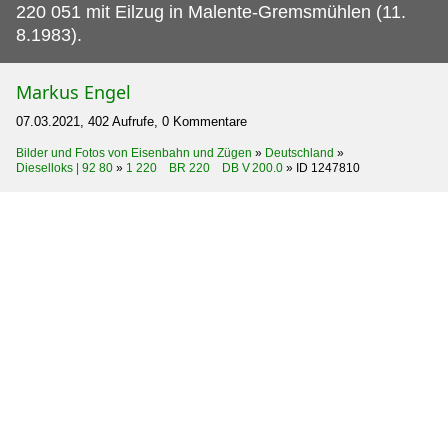
220 051 mit Eilzug in Malente-Gremsmühlen (11.
8.1983).
Markus Engel
07.03.2021, 402 Aufrufe, 0 Kommentare
Bilder und Fotos von Eisenbahn und Zügen
»
Deutschland
»
Dieselloks | 92 80
»
1 220 BR 220 DB V 200.0
»
ID 1247810