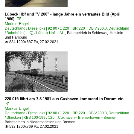
Lübeck Hbf und "V 200" - lange Jahre ein vertrautes Bild (April
1980).

Markus Engel
Deutschland / Dieselloks | 92 80 / 1 220 BR 220 DB V 200.0
,
Deutschland
/ Bahnhöfe (L - Q) / Lübeck Hbf ·AL·
,
Bahnbetrieb in Schleswig-Holstein
und Hamburg
884 1200x687 Px, 27.02.2021

220 015 fährt am 3.8.1981 aus Cuxhaven kommend in Dorum ein.

Markus Engel
Deutschland / Dieselloks | 92 80 / 1 220 BR 220 DB V 200.0
,
Deutschland
/ Strecken | KBS 100-199 / 125 Cuxhaven – Bremerhaven – Bremen
,
Bahnbetrieb in Niedersachsen und Bremen
532 1200x769 Px, 27.02.2021
