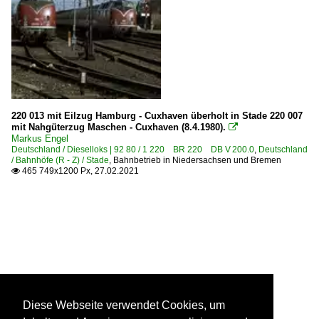
220 013 mit Eilzug Hamburg - Cuxhaven überholt in Stade 220 007
mit Nahgüterzug Maschen - Cuxhaven (8.4.1980).

Markus Engel
Deutschland / Dieselloks | 92 80 / 1 220 BR 220 DB V 200.0
,
Deutschland
/ Bahnhöfe (R - Z) / Stade
,
Bahnbetrieb in Niedersachsen und Bremen
465 749x1200 Px, 27.02.2021

Diese Webseite verwendet Cookies, um