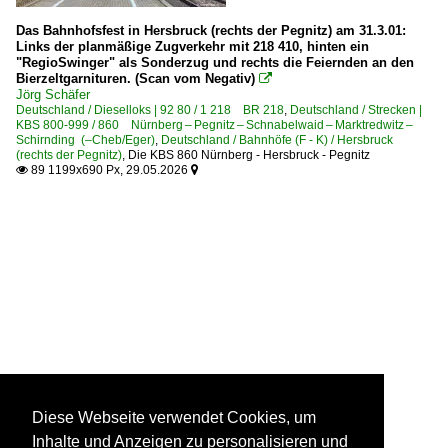
Das Bahnhofsfest in Hersbruck (rechts der Pegnitz) am 31.3.01:
Links der planmäßige Zugverkehr mit 218 410, hinten ein
"RegioSwinger" als Sonderzug und rechts die Feiernden an den
Bierzeltgarnituren. (Scan vom Negativ)

Jörg Schäfer
Deutschland / Dieselloks | 92 80 / 1 218 BR 218
,
Deutschland / Strecken |
KBS 800-999 / 860 Nürnberg – Pegnitz – Schnabelwaid – Marktredwitz –
Schirnding (–Cheb/Eger)
,
Deutschland / Bahnhöfe (F - K) / Hersbruck
(rechts der Pegnitz)
,
Die KBS 860 Nürnberg - Hersbruck - Pegnitz
89 1199x690 Px, 29.05.2026


Diese Webseite verwendet Cookies, um
Inhalte und Anzeigen zu personalisieren und