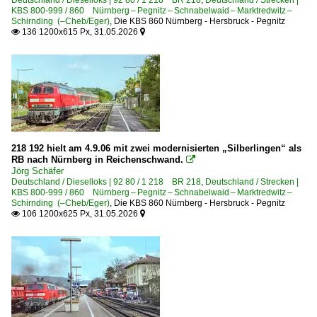
Deutschland / Dieselloks | 92 80 / 1 218 BR 218
,
Deutschland / Strecken |
KBS 800-999 / 860 Nürnberg – Pegnitz – Schnabelwaid – Marktredwitz –
Schirnding (–Cheb/Eger)
,
Die KBS 860 Nürnberg - Hersbruck - Pegnitz
136 1200x615 Px, 31.05.2026


218 192 hielt am 4.9.06 mit zwei modernisierten „Silberlingen“ als
RB nach Nürnberg in Reichenschwand.

Jörg Schäfer
Deutschland / Dieselloks | 92 80 / 1 218 BR 218
,
Deutschland / Strecken |
KBS 800-999 / 860 Nürnberg – Pegnitz – Schnabelwaid – Marktredwitz –
Schirnding (–Cheb/Eger)
,
Die KBS 860 Nürnberg - Hersbruck - Pegnitz
106 1200x625 Px, 31.05.2026

