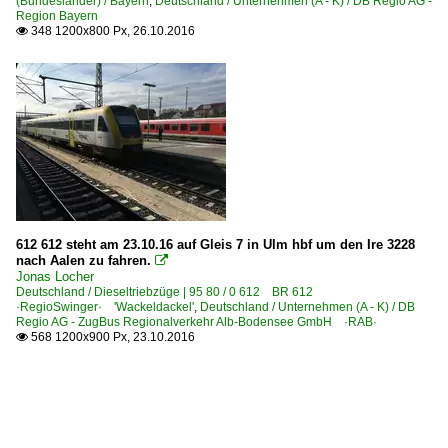
(Bundesländer) / Bayern
,
Deutschland / Unternehmen (A - K) / DB Regio AG -
Region Bayern
348 1200x800 Px, 26.10.2016

612 612 steht am 23.10.16 auf Gleis 7 in Ulm hbf um den Ire 3228
nach Aalen zu fahren.

Jonas Locher
Deutschland / Dieseltriebzüge | 95 80 / 0 612 BR 612
·RegioSwinger· 'Wackeldackel'
,
Deutschland / Unternehmen (A - K) / DB
Regio AG - ZugBus Regionalverkehr Alb-Bodensee GmbH ·RAB·
568 1200x900 Px, 23.10.2016
