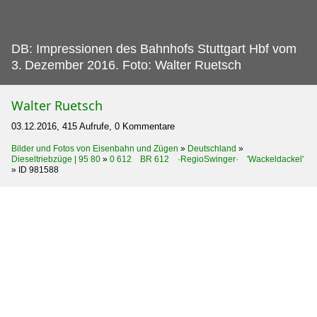
DB: Impressionen des Bahnhofs Stuttgart Hbf vom
3.
Dezember 2016. Foto: Walter Ruetsch
Walter Ruetsch
03.12.2016, 415 Aufrufe, 0 Kommentare
Bilder und Fotos von Eisenbahn und Zügen
»
Deutschland
»
Dieseltriebzüge | 95 80
»
0 612 BR 612 ·RegioSwinger· 'Wackeldackel'
»
ID 981588