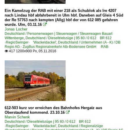
Ein Kamelzug der RAB mit einer 218 als Schublok als Ire 4207
nach Lindau hbf abfahrbereit in Ulm hbf. Daneben auf Gleis 4 Süd
der Re 57763 nach kempten (Allg) hbf der von 612 085 gefahren
wurde. Ulm, 03.11.16

Jonas Locher
Deutschland / Personenwagen | Steuerwagen / Steuerwagen Bauart
Wittenberge
,
Deutschland / Dieseltriebzüge | 95 80 / 0 612 BR 612
·RegioSwinger· 'Wackeldackel'
,
Deutschland / Unternehmen (A - K) / DB
Regio AG - ZugBus Regionalverkehr Alb-Bodensee GmbH ·RAB·
417 1200x900 Px, 05.11.2016

612-503 kurz vor erreichen des Bahnhofes Hergatz aus
Oberstaufend kommend. 23.10.16

Marvin Schenk
Deutschland / Dieseltriebzüge | 95 80 / 0 612 BR 612
·RegioSwinger· 'Wackeldackel'
,
Deutschland / Regionalzüge