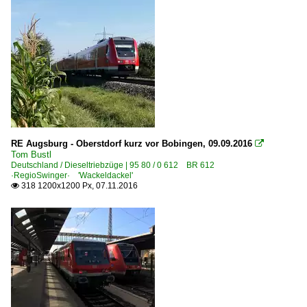
RE Augsburg - Oberstdorf kurz vor Bobingen, 09.09.2016

Tom Bustl
Deutschland / Dieseltriebzüge | 95 80 / 0 612 BR 612
·RegioSwinger· 'Wackeldackel'
318 1200x1200 Px, 07.11.2016
