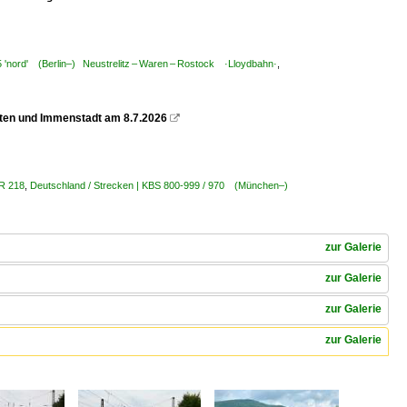
5 'nord' (Berlin–) Neustrelitz – Waren – Rostock ·Lloydbahn·
,
pten und Immenstadt am 8.7.2026

BR 218
,
Deutschland / Strecken | KBS 800-999 / 970 (München–)
zur Galerie
zur Galerie
zur Galerie
zur Galerie