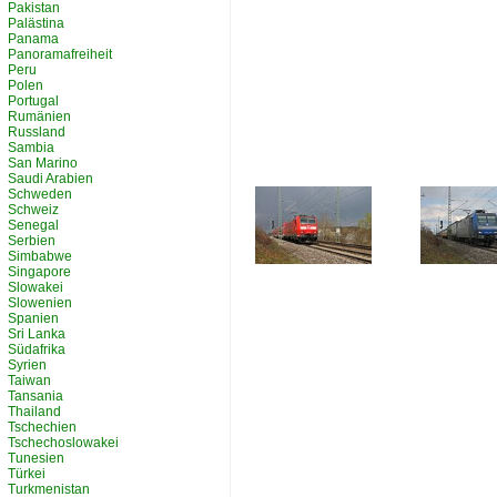
Pakistan
Palästina
Panama
Panoramafreiheit
Peru
Polen
Portugal
Rumänien
Russland
Sambia
San Marino
Saudi Arabien
Schweden
Schweiz
Senegal
Serbien
Simbabwe
Singapore
Slowakei
Slowenien
Spanien
Sri Lanka
Südafrika
Syrien
Taiwan
Tansania
Thailand
Tschechien
Tschechoslowakei
Tunesien
Türkei
Turkmenistan