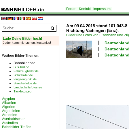
Forum
Kontakt
Impressum
Am 09.04.2015 stand 101 043-8 
Richtung Vaihingen (Enz).
Bilder und Fotos von Eisenbahn und Z
Lade Deine Bilder hoch!
Deutschland
Jeder kann mitmachen, kostenlos!
Deutschland 
Deutschland 
Weitere Bilder-Themen:
Bahnbilder.de
Bus-bild.de
Fahrzeugbilder.de
Schiffbilder.de
Flugzeug-bild.de
Staedte-fotos.de
Landschaftsfotos.eu
Tier-fotos.eu
Ägypten
Albanien
Algerien
Argentinien
Armenien
Aserbaidschan
Australien
Bahnbilder-Treffen