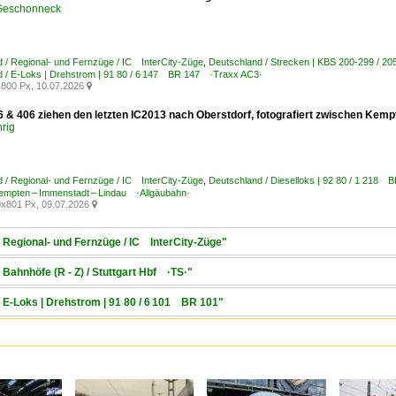
 Geschonneck
 / Regional- und Fernzüge / IC InterCity-Züge
,
Deutschland / Strecken | KBS 200-299 / 20
d / E-Loks | Drehstrom | 91 80 / 6 147 BR 147 ·Traxx AC3·
800 Px, 10.07.2026

6 & 406 ziehen den letzten IC2013 nach Oberstdorf, fotografiert zwischen Kem
rig
 / Regional- und Fernzüge / IC InterCity-Züge
,
Deutschland / Dieselloks | 92 80 / 1 218 
empten – Immenstadt – Lindau ·Allgäubahn·
x801 Px, 09.07.2026

/ Regional- und Fernzüge / IC InterCity-Züge"
 Bahnhöfe (R - Z) / Stuttgart Hbf ·TS·"
/ E-Loks | Drehstrom | 91 80 / 6 101 BR 101"