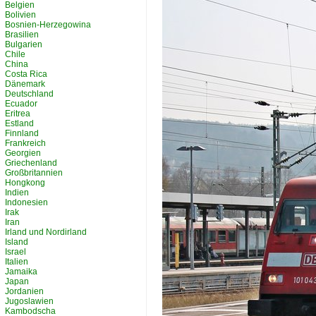
Belgien
Bolivien
Bosnien-Herzegowina
Brasilien
Bulgarien
Chile
China
Costa Rica
Dänemark
Deutschland
Ecuador
Eritrea
Estland
Finnland
Frankreich
Georgien
Griechenland
Großbritannien
Hongkong
Indien
Indonesien
Irak
Iran
Irland und Nordirland
Island
Israel
Italien
Jamaika
Japan
Jordanien
Jugoslawien
Kambodscha