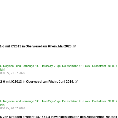
1-3 mit IC2013 in Oberwesel am Rhein, Mai 2023.

 / Regional- und Fernzüge / IC InterCity-Züge
,
Deutschland / E-Loks | Drehstrom | 91 80 
Main)
800 Px, 21.07.2026
2-0 mit IC2013 in Oberwesel am Rhein, Juni 2019.

 / Regional- und Fernzüge / IC InterCity-Züge
,
Deutschland / E-Loks | Drehstrom | 91 80 
Main)
800 Px, 20.07.2026
76 von Dresden erreicht 147 571-4 in wenigen Minuten den Zielbahnhof Rostock H