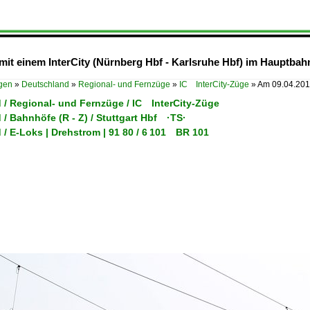
mit einem InterCity (Nürnberg Hbf - Karlsruhe Hbf) im Hauptbahn
ügen
»
Deutschland
»
Regional- und Fernzüge
»
IC InterCity-Züge
»
Am 09.04.2015
 / Regional- und Fernzüge / IC InterCity-Züge
/ Bahnhöfe (R - Z) / Stuttgart Hbf ·TS·
/ E-Loks | Drehstrom | 91 80 / 6 101 BR 101