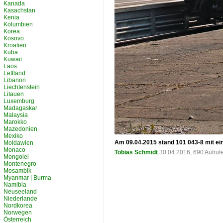
Kanada
Kasachstan
Kenia
Kolumbien
Korea
Kosovo
Kroatien
Kuba
Kuwait
Laos
Lettland
Libanon
Liechtenstein
Litauen
Luxemburg
Madagaskar
Malaysia
Marokko
Mazedonien
Mexiko
Am 09.04.2015 stand 101 043-8 mit ein
Moldawien
Monaco
Tobias Schmidt
30.04.2016, 690 Aufru
Mongolei
Montenegro
Mosambik
Myanmar | Burma
Namibia
Neuseeland
Niederlande
Nordkorea
Norwegen
Österreich