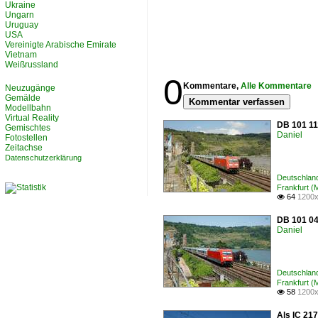
Ukraine
Ungarn
Uruguay
USA
Vereinigte Arabische Emirate
Vietnam
Weißrussland
0
Kommentare,
Alle Kommentare
Neuzugänge
Gemälde
Kommentar verfassen
Modellbahn
Virtual Reality
DB 101 11
Gemischtes
Daniel
Fotostellen
Zeitachse
Datenschutzerklärung
Deutschland
Frankfurt (
64
1200x

DB 101 04
Daniel
Deutschland
Frankfurt (
58
1200x

Als IC 21