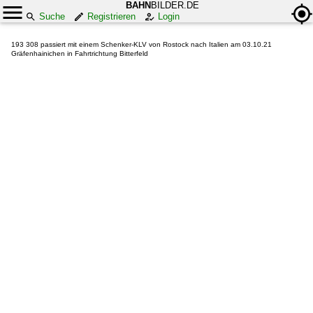
BAHN
BILDER.DE
Suche
Registrieren
Login
193 308 passiert mit einem Schenker-KLV von Rostock nach Italien am 03.10.21
Gräfenhainichen in Fahrtrichtung Bitterfeld