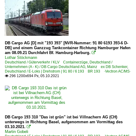
DB Cargo AG [D] mit "193 393" [NVR-Nummer: 91 80 6193 393-6 D-
DB] und einem Ganzzug Tankcontainer Richtung Hamburger Hafen
am 08.09.21 Durchfahrt Bf. Hamburg-Harburg.

Lothar Stöckmann
Deutschland / Güterverkehr / KLV Containerzüge
,
Deutschland /
Unternehmen (A - K) / DB Cargo Deutschland AG, Mainz ex DB Schenker
,
Deutschland / E-Loks | Drehstrom | 91 80 / 6 193 BR 193 ·Vectron AC/MS·
296 1200x694 Px, 05.10.2021

DB Cargo 193 310 "Das ist grün" ist bei Villnachern AG (CH)
unterwegs in Richtung Basel, aufgenommen am Vormittag des
03.10.2021.

Martin Gobeli