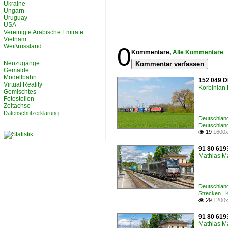
Ukraine
Ungarn
Uruguay
USA
Vereinigte Arabische Emirate
Vietnam
Weißrussland
0
Kommentare,
Alle Kommentare
Neuzugänge
Kommentar verfassen
Gemälde
Modellbahn
152 049 D
Virtual Reality
Korbinian 
Gemischtes
Fotostellen
Zeitachse
Datenschutzerklärung
Deutschland
Deutschlan
19
1600x

91 80 6193
Mathias M
Deutschland
Strecken |
29
1200x

91 80 6193
Mathias M