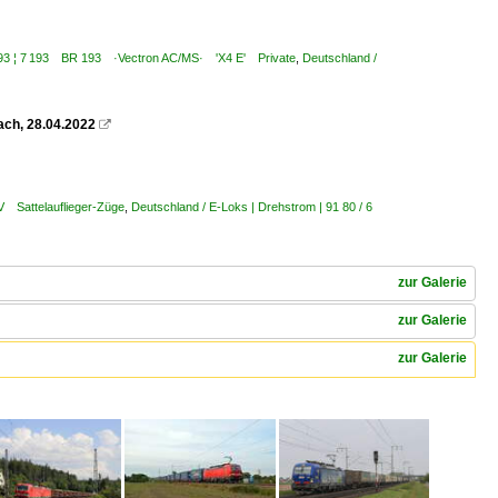
6 193 ¦ 7 193 BR 193 ·Vectron AC/MS· 'X4 E' Private
,
Deutschland /
ach, 28.04.2022

V Sattelauflieger-Züge
,
Deutschland / E-Loks | Drehstrom | 91 80 / 6
zur Galerie
zur Galerie
zur Galerie