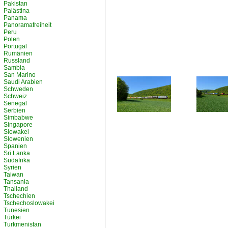
Pakistan
Palästina
Panama
Panoramafreiheit
Peru
Polen
Portugal
Rumänien
Russland
Sambia
San Marino
Saudi Arabien
Schweden
Schweiz
Senegal
Serbien
Simbabwe
Singapore
Slowakei
Slowenien
Spanien
Sri Lanka
Südafrika
Syrien
Taiwan
Tansania
Thailand
Tschechien
Tschechoslowakei
Tunesien
Türkei
Turkmenistan