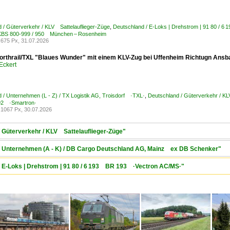
 / Güterverkehr / KLV Sattelauflieger-Züge
,
Deutschland / E-Loks | Drehstrom | 91 80 / 
 KBS 800-999 / 950 München – Rosenheim
675 Px, 31.07.2026
orthrail/TXL "Blaues Wunder" mit einem KLV-Zug bei Uffenheim Richtugn Ansb
Eckert
 / Unternehmen (L - Z) / TX Logistik AG, Troisdorf ·TXL·
,
Deutschland / Güterverkehr / KL
2 ·Smartron·
1067 Px, 30.07.2026
/ Güterverkehr / KLV Sattelauflieger-Züge"
 / Unternehmen (A - K) / DB Cargo Deutschland AG, Mainz ex DB Schenker"
/ E-Loks | Drehstrom | 91 80 / 6 193 BR 193 ·Vectron AC/MS·"