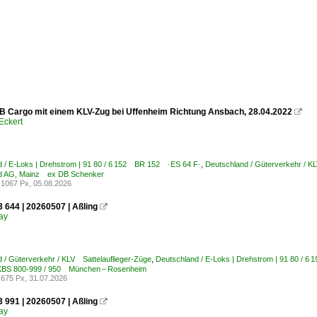
B Cargo mit einem KLV-Zug bei Uffenheim Richtung Ansbach, 28.04.2022

Eckert
 / E-Loks | Drehstrom | 91 80 / 6 152 BR 152 ·ES 64 F·
,
Deutschland / Güterverkehr / K
d AG, Mainz ex DB Schenker
1067 Px, 05.08.2026
 644 | 20260507 | Aßling

ay
 / Güterverkehr / KLV Sattelauflieger-Züge
,
Deutschland / E-Loks | Drehstrom | 91 80 / 
 KBS 800-999 / 950 München – Rosenheim
675 Px, 31.07.2026
 991 | 20260507 | Aßling

ay