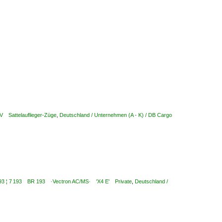
LV Sattelauflieger-Züge
,
Deutschland / Unternehmen (A - K) / DB Cargo
6 193 ¦ 7 193 BR 193 ·Vectron AC/MS· 'X4 E' Private
,
Deutschland /