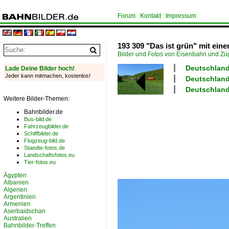
Forum
Kontakt
Impressum
193 309 "Das ist grün" mit ei
Bilder und Fotos von Eisenbahn und Z
Deutschland
Lade Deine Bilder hoch!
Jeder kann mitmachen, kostenlos!
Deutschland
Deutschland
Weitere Bilder-Themen:
Bahnbilder.de
Bus-bild.de
Fahrzeugbilder.de
Schiffbilder.de
Flugzeug-bild.de
Staedte-fotos.de
Landschaftsfotos.eu
Tier-fotos.eu
Ägypten
Albanien
Algerien
Argentinien
Armenien
Aserbaidschan
Australien
Bahnbilder-Treffen