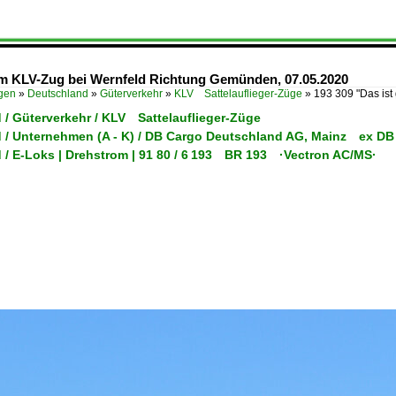
nem KLV-Zug bei Wernfeld Richtung Gemünden, 07.05.2020
ügen
»
Deutschland
»
Güterverkehr
»
KLV Sattelauflieger-Züge
»
193 309 "Das ist
 / Güterverkehr / KLV Sattelauflieger-Züge
 / Unternehmen (A - K) / DB Cargo Deutschland AG, Mainz ex DB
 / E-Loks | Drehstrom | 91 80 / 6 193 BR 193 ·Vectron AC/MS·