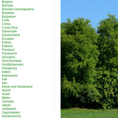
Belgien
Bolivien
Bosnien-Herzegowina
Brasilien
Bulgarien
Chile
China
Costa Rica
Dänemark
Deutschland
Ecuador
Eritrea
Estland
Finnland
Frankreich
Georgien
Griechenland
Großbritannien
Hongkong
Indien
Indonesien
Irak
Iran
Irland und Nordirland
Island
Israel
Italien
Jamaika
Japan
Jordanien
Jugoslawien
Kambodscha