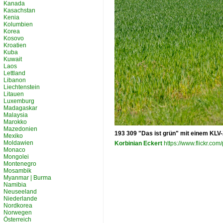
Kanada
Kasachstan
Kenia
Kolumbien
Korea
Kosovo
Kroatien
Kuba
Kuwait
Laos
Lettland
Libanon
Liechtenstein
Litauen
Luxemburg
Madagaskar
Malaysia
Marokko
Mazedonien
193 309 "Das ist grün" mit einem KLV
Mexiko
Moldawien
Korbinian Eckert
https://www.flickr.c
Monaco
Mongolei
Montenegro
Mosambik
Myanmar | Burma
Namibia
Neuseeland
Niederlande
Nordkorea
Norwegen
Österreich