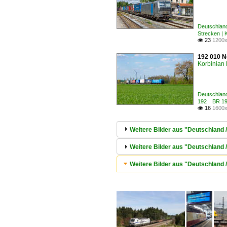
Deutschland
Strecken |
23
1200x

192 010 N
Korbinian 
Deutschland
192 BR 19
16
1600x

Weitere Bilder aus "Deutschland 
Weitere Bilder aus "Deutschland
Weitere Bilder aus "Deutschland 