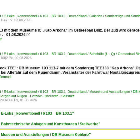
 / E-Loks | konventionell / 6 103 BR 103.1
,
Deutschland / Galerien / Sonderzüge und Sonde
1147 Px, 02.08.2026
13 mit dem Museums IC „Kap Arkona“ im Ostseebad Binz. Der Zug wird gerade i
n . - 01.08.2026

e
 / E-Loks | konventionell / 6 103 BR 103.1
,
Deutschland / Bahnhöfe (L - Q) / Ostseebad Bi
1082 Px, 02.08.2026
clock TEE": DB Museum 103 113-7 mit dem Sonderzug TEE338 "Kap Arkona" Os
 bei Altefähr auf dem Rügendamm. Veranstalter der Fahrt war Nostalgiezugreis
Kümmel
 / E-Loks | konventionell / 6 103 BR 103.1
,
Deutschland / Museen und Ausstellungen / DB
 Bergen auf Rügen – Lietzow – Borchtitz – Sassnitz
200x806 Px, 01.08.2026
 E-Loks | konventionell / 6 103 BR 103.1"
/ Bahntechnische Anlagen und Kunstbauten / Stellwerke"
 / Museen und Ausstellungen / DB Museum Koblenz"