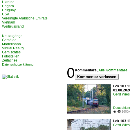
Ukraine
Ungarn
Uruguay
USA
Vereinigte Arabische Emirate
Vietnam
Weißrussland
Neuzugänge
Gemälde
Modellbahn
Virtual Reality
Gemischtes
Fotostellen
Zeitachse
Datenschutzerklärung
0
Kommentare,
Alle Kommentare
Kommentar verfassen
Lok 103 1
01.08.202
Gerd Wies
Deutschland
45
1600x

Lok 103 1
Gerd Wies