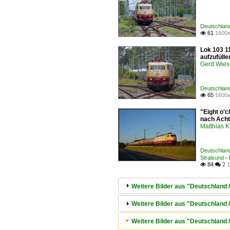
Deutschland
61
1600x

Lok 103 1
aufzufülle
Gerd Wies
Deutschland
65
1600x

"Eight o'
nach Acht
Matthias 
Deutschland
Stralsund –
84
1

 2
Weitere Bilder aus "Deutschland /
Weitere Bilder aus "Deutschland 
Weitere Bilder aus "Deutschland