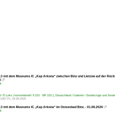
13 mit dem Museums IC „Kap Arkona“ zwischen Binz und Lietzow auf der Rückfahr
6

e
 / E-Loks | konventionell / 6 103 BR 103.1
,
Deutschland / Galerien / Sonderzüge und Sonde
1067 Px, 03.08.2026
13 mit dem Museums IC „Kap Arkona“ im Ostseebad Binz. - 01.08.2026

e