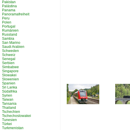
Pakistan
Palästina
Panama
Panoramafreiheit
Peru
Polen
Portugal
Rumänien
Russland
Sambia
San Marino
Saudi Arabien
Schweden
Schweiz
Senegal
Serbien
Simbabwe
Singapore
Slowakei
Slowenien
Spanien
Sri Lanka
Südafrika
Syrien
Taiwan
Tansania
Thailand
Tschechien
Tschechoslowakei
Tunesien
Türkei
Turkmenistan