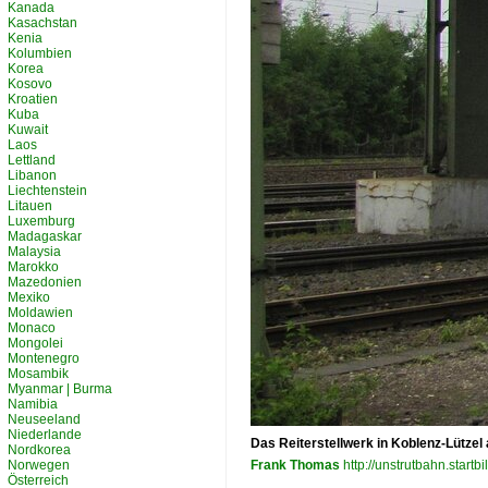
Kanada
Kasachstan
Kenia
Kolumbien
Korea
Kosovo
Kroatien
Kuba
Kuwait
Laos
Lettland
Libanon
Liechtenstein
Litauen
Luxemburg
Madagaskar
Malaysia
Marokko
Mazedonien
Mexiko
Moldawien
Monaco
Mongolei
Montenegro
Mosambik
Myanmar | Burma
Namibia
Neuseeland
Niederlande
Das Reiterstellwerk in Koblenz-Lütz
Nordkorea
Norwegen
Frank Thomas
http://unstrutbahn.startbi
Österreich