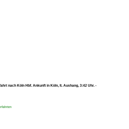
t nach Köln Hbf. Ankunft in Köln, lt. Aushang, 3:42 Uhr. -
rfahrten