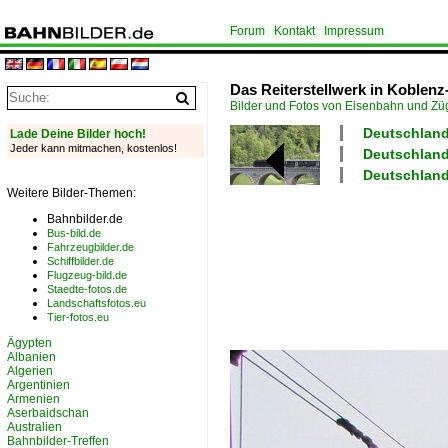
Forum
Kontakt
Impressum
Das Reiterstellwerk in Koble
Bilder und Fotos von Eisenbahn und Z
Deutschland 
Lade Deine Bilder hoch!
Jeder kann mitmachen, kostenlos!
Deutschland
Deutschland
Weitere Bilder-Themen:
Bahnbilder.de
Bus-bild.de
Fahrzeugbilder.de
Schiffbilder.de
Flugzeug-bild.de
Staedte-fotos.de
Landschaftsfotos.eu
Tier-fotos.eu
Ägypten
Albanien
Algerien
Argentinien
Armenien
Aserbaidschan
Australien
Bahnbilder-Treffen