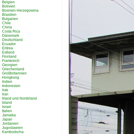
Belgien
Bolivien
Bosnien-Herzegowina
Brasilien
Bulgarien
Chile
China
Costa Rica
Dänemark
Deutschland
Ecuador
Eritrea
Estland
Finnland
Frankreich
Georgien
Griechenland
Großbritannien
Hongkong
Indien
Indonesien
Irak
Iran
Irland und Nordirland
Island
Israel
Italien
Jamaika
Japan
Jordanien
Jugoslawien
Kambodscha