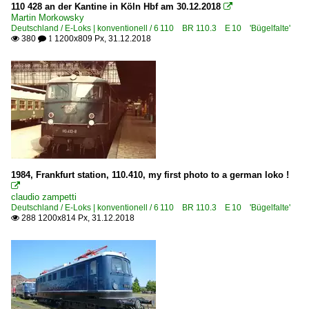
110 428 an der Kantine in Köln Hbf am 30.12.2018

Martin Morkowsky
Deutschland / E-Loks | konventionell / 6 110 BR 110.3 E 10 'Bügelfalte'
380
1200x809 Px, 31.12.2018

 1
1984, Frankfurt station, 110.410, my first photo to a german loko !

claudio zampetti
Deutschland / E-Loks | konventionell / 6 110 BR 110.3 E 10 'Bügelfalte'
288 1200x814 Px, 31.12.2018
