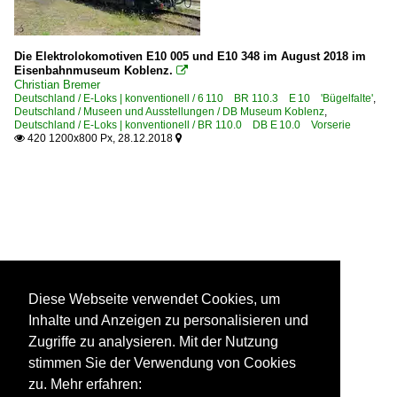
Die Elektrolokomotiven E10 005 und E10 348 im August 2018 im
Eisenbahnmuseum Koblenz.

Christian Bremer
Deutschland / E-Loks | konventionell / 6 110 BR 110.3 E 10 'Bügelfalte'
,
Deutschland / Museen und Ausstellungen / DB Museum Koblenz
,
Deutschland / E-Loks | konventionell / BR 110.0 DB E 10.0 Vorserie
420 1200x800 Px, 28.12.2018


Diese Webseite verwendet Cookies, um
Inhalte und Anzeigen zu personalisieren und
Zugriffe zu analysieren. Mit der Nutzung
stimmen Sie der Verwendung von Cookies
zu. Mehr erfahren: