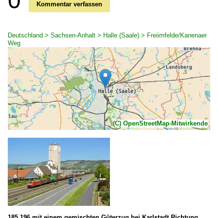
0
Kommentar verfassen
Deutschland > Sachsen-Anhalt > Halle (Saale) > Freiimfelde/Kanenaer
Weg
(C) OpenStreetMap-Mitwirkende
185 196 mit einem gemischten Güterzug bei Karlstadt Richtung