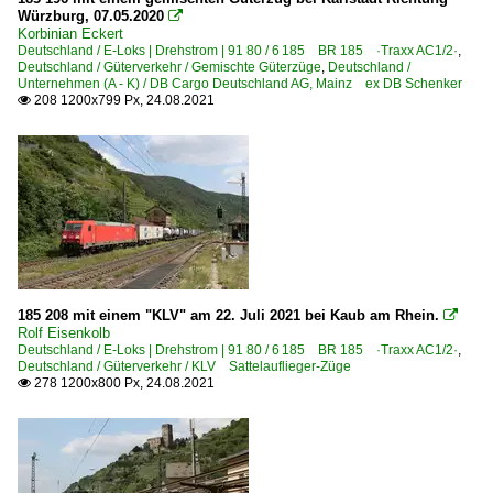
Würzburg, 07.05.2020

Korbinian Eckert
Deutschland / E-Loks | Drehstrom | 91 80 / 6 185 BR 185 ·Traxx AC1/2·
,
Deutschland / Güterverkehr / Gemischte Güterzüge
,
Deutschland /
Unternehmen (A - K) / DB Cargo Deutschland AG, Mainz ex DB Schenker
208 1200x799 Px, 24.08.2021

185 208 mit einem "KLV" am 22. Juli 2021 bei Kaub am Rhein.

Rolf Eisenkolb
Deutschland / E-Loks | Drehstrom | 91 80 / 6 185 BR 185 ·Traxx AC1/2·
,
Deutschland / Güterverkehr / KLV Sattelauflieger-Züge
278 1200x800 Px, 24.08.2021
