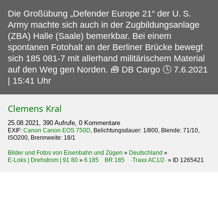
Die Großübung „Defender Europe 21“ der U.
S.
Army machte sich auch in der Zugbildungsanlage
(ZBA) Halle (Saale) bemerkbar. Bei einem
spontanen Fotohalt an der Berliner Brücke bewegt
sich 185 081-7 mit allerhand militärischem Material
auf den Weg gen Norden. 🧰 DB Cargo 🕓 7.6.2021
| 15:41 Uhr
Clemens Kral
25.08.2021, 390 Aufrufe, 0 Kommentare
EXIF:
Canon Canon EOS 750D
, Belichtungsdauer: 1/800, Blende: 71/10,
ISO200, Brennweite: 18/1
Bilder und Fotos von Eisenbahn und Zügen
»
Deutschland
»
E-Loks | Drehstrom | 91 80
»
6 185 BR 185 ·Traxx AC1/2·
»
ID 1265421