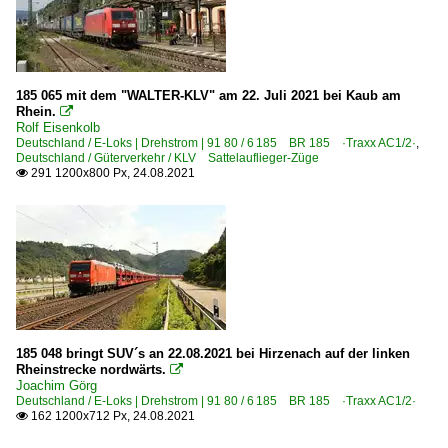
185 065 mit dem "WALTER-KLV" am 22. Juli 2021 bei Kaub am
Rhein.

Rolf Eisenkolb
Deutschland / E-Loks | Drehstrom | 91 80 / 6 185 BR 185 ·Traxx AC1/2·
,
Deutschland / Güterverkehr / KLV Sattelauflieger-Züge
291 1200x800 Px, 24.08.2021

185 048 bringt SUV´s an 22.08.2021 bei Hirzenach auf der linken
Rheinstrecke nordwärts.

Joachim Görg
Deutschland / E-Loks | Drehstrom | 91 80 / 6 185 BR 185 ·Traxx AC1/2·
162 1200x712 Px, 24.08.2021
