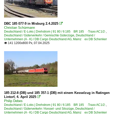
DBC 185 077-9 in Misburg 2.4.2025

Christian Schürmann
Deutschland / E-Loks | Drehstrom | 91 80 / 6 185 BR 185 ·Traxx AC1/2·
,
Deutschland / Güterverkehr / Gemischte Güterzüge
,
Deutschland /
Unternehmen (A - K) / DB Cargo Deutschland AG, Mainz ex DB Schenker
141 1200x800 Px, 07.04.2025

185 212-8 (DB) und 185 357-1 (DB) mit einem Kesselzug in Ratingen
Lintorf, 4. April 2025

Philip Debes
Deutschland / E-Loks | Drehstrom | 91 80 / 6 185 BR 185 ·Traxx AC1/2·
,
Deutschland / Güterverkehr / Kessel- und Silozüge
,
Deutschland /
Unternehmen (A - K) / DB Cargo Deutschland AG, Mainz ex DB Schenker