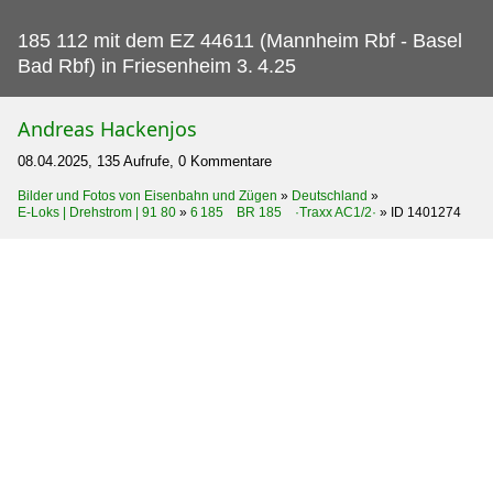
185 112 mit dem EZ 44611 (Mannheim Rbf - Basel
Bad Rbf) in Friesenheim 3.
4.25
Andreas Hackenjos
08.04.2025, 135 Aufrufe, 0 Kommentare
Bilder und Fotos von Eisenbahn und Zügen
»
Deutschland
»
E-Loks | Drehstrom | 91 80
»
6 185 BR 185 ·Traxx AC1/2·
»
ID 1401274