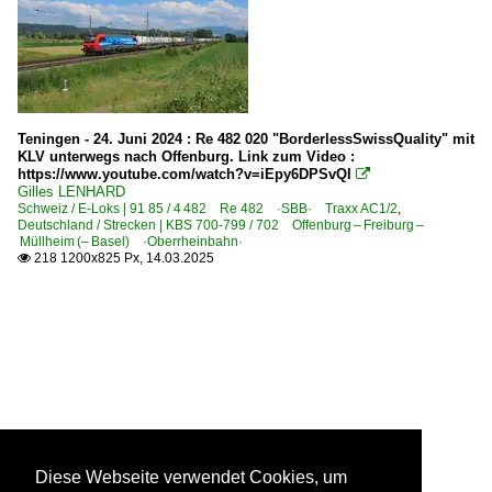
Teningen - 24. Juni 2024 : Re 482 020 "BorderlessSwissQuality" mit
KLV unterwegs nach Offenburg. Link zum Video :
https://www.youtube.com/watch?v=iEpy6DPSvQI

Gilles LENHARD
Schweiz / E-Loks | 91 85 / 4 482 Re 482 ·SBB· Traxx AC1/2
,
Deutschland / Strecken | KBS 700-799 / 702 Offenburg – Freiburg –
Müllheim (– Basel) ·Oberrheinbahn·
218 1200x825 Px, 14.03.2025

Diese Webseite verwendet Cookies, um