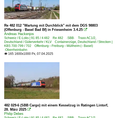
Re 482 012 "Wartung mit Durchblick" mit dem DGS 98803
(Offenburg - Basel Bad Bf) in Friesenheim 3.4.25

Andreas Hackenjos
Schweiz / E-Loks | 91 85 / 4 482 Re 482 ·SBB· Traxx AC1/2
,
Deutschland / Güterverkehr / KLV Containerzüge
,
Deutschland / Strecken |
KBS 700-799 / 702 Offenburg – Freiburg – Müllheim (– Basel)
·Oberrheinbahn·
165 1600x1000 Px, 07.04.2025

482 029-6 (SBB Cargo) mit einem Kesselzug in Ratingen Lintorf,
28. März 2025

Philip Debes
Schweiz / E-Loks | 91 85 / 4 482 Re 482 ·SBB· Traxx AC1/2
,