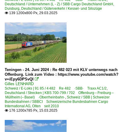
Deutschland / Unternehmen (L - Z) / SBB Cargo Deutschland GmbH,
Duisburg
,
Deutschland / Güterverkehr / Kessel- und Silozüge
139 1200x800 Px, 29.03.2025

Teningen - 24. Juni 2024 : Re 482 023 mit KLV unterwegs nach
Offenburg. Link zum Video : https://www.youtube.com/watch?
v=iEpy6DPSvQI

Gilles LENHARD
Schweiz / E-Loks | 91 85 / 4 482 Re 482 ·SBB· Traxx AC1/2
,
Deutschland / Strecken | KBS 700-799 / 702 Offenburg – Freiburg –
Müllheim (– Basel) ·Oberrheinbahn·
,
Schweiz / SBB | Schweizer
Bundesbahnen / SBBCI Schweizerische Bundesbahnen Cargo
International AG, Olten seit 2010
176 1200x785 Px, 15.03.2025
