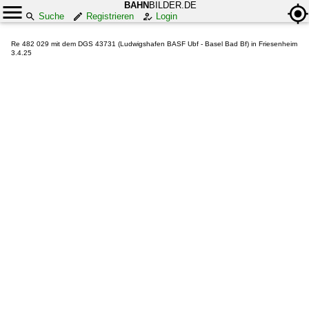
BAHN
BILDER.DE
Suche
Registrieren
Login
Re 482 029 mit dem DGS 43731 (Ludwigshafen BASF Ubf - Basel Bad Bf) in Friesenheim
3.4.25