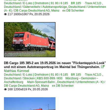
Deutschland / E-Loks | Drehstrom | 91 80 / 6 185 BR 185 ·Traxx AC1/2·
,
Deutschland / Güterverkehr / Autotransportzüge
,
Deutschland / Unternehmen
(A - K) / DB Cargo Deutschland AG, Mainz ex DB Schenker
117 1600x1067 Px, 20.05.2026

DB Cargo 185 385-2 am 19.05.2026 im neuen "Flickenteppich-Look"
und mit einem Autotransportzug im Maintal bei Thüngersheim.

Matthias Kümmel
Deutschland / E-Loks | Drehstrom | 91 80 / 6 185 BR 185 ·Traxx AC1/2·
,
Deutschland / Strecken | KBS 800-999 / 800 Würzburg – Gemünden –
Aschaffenburg ·Main-Spessart-Bahn·
,
Deutschland / Unternehmen (A - K) /
DB Cargo Deutschland AG, Mainz ex DB Schenker
168 1200x819 Px, 20.05.2026
