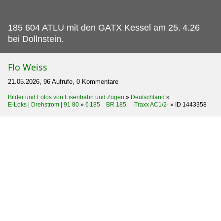
185 604 ATLU mit den GATX Kessel am 25.
4.26
bei Dollnstein.
Flo Weiss
21.05.2026, 96 Aufrufe, 0 Kommentare
Bilder und Fotos von Eisenbahn und Zügen
»
Deutschland
»
E-Loks | Drehstrom | 91 80
»
6 185 BR 185 ·Traxx AC1/2·
»
ID 1443358