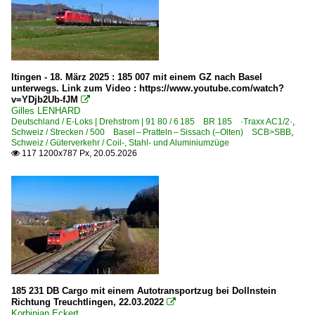
Itingen - 18. März 2025 : 185 007 mit einem GZ nach Basel
unterwegs. Link zum Video : https://www.youtube.com/watch?
v=YDjb2Ub-fJM

Gilles LENHARD
Deutschland / E-Loks | Drehstrom | 91 80 / 6 185 BR 185 ·Traxx AC1/2·
,
Schweiz / Strecken / 500 Basel – Pratteln – Sissach (–Olten) SCB>SBB
,
Schweiz / Güterverkehr / Coil-, Stahl- und Aluminiumzüge
117 1200x787 Px, 20.05.2026

185 231 DB Cargo mit einem Autotransportzug bei Dollnstein
Richtung Treuchtlingen, 22.03.2022

Korbinian Eckert