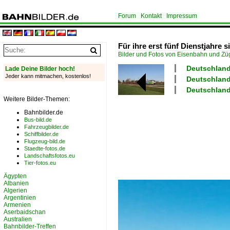
Forum
Kontakt
Impressum
Für ihre erst fünf Dienstjahre 
Bilder und Fotos von Eisenbahn und Z
Deutschland
Lade Deine Bilder hoch!
Jeder kann mitmachen, kostenlos!
Deutschland
Deutschland
Weitere Bilder-Themen:
Bahnbilder.de
Bus-bild.de
Fahrzeugbilder.de
Schiffbilder.de
Flugzeug-bild.de
Staedte-fotos.de
Landschaftsfotos.eu
Tier-fotos.eu
Ägypten
Albanien
Algerien
Argentinien
Armenien
Aserbaidschan
Australien
Bahnbilder-Treffen