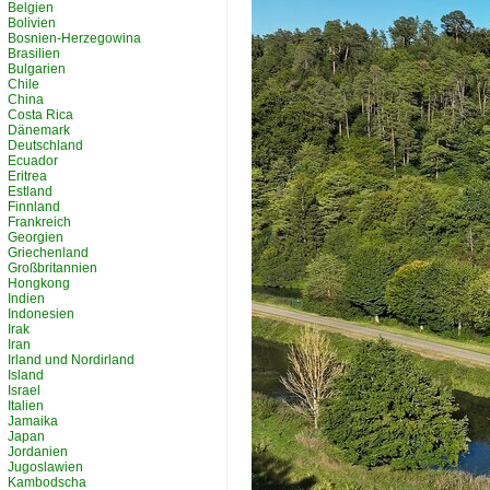
Belgien
Bolivien
Bosnien-Herzegowina
Brasilien
Bulgarien
Chile
China
Costa Rica
Dänemark
Deutschland
Ecuador
Eritrea
Estland
Finnland
Frankreich
Georgien
Griechenland
Großbritannien
Hongkong
Indien
Indonesien
Irak
Iran
Irland und Nordirland
Island
Israel
Italien
Jamaika
Japan
Jordanien
Jugoslawien
Kambodscha