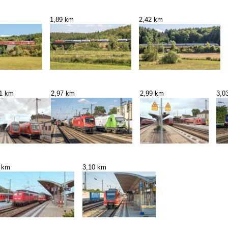
1,89 km
2,42 km
91 km
2,97 km
2,99 km
3,0
 km
3,10 km