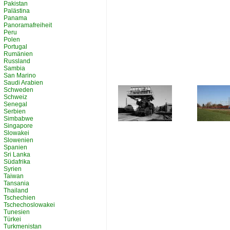
Pakistan
Palästina
Panama
Panoramafreiheit
Peru
Polen
Portugal
Rumänien
Russland
Sambia
San Marino
Saudi Arabien
Schweden
Schweiz
Senegal
Serbien
Simbabwe
Singapore
Slowakei
Slowenien
Spanien
Sri Lanka
Südafrika
Syrien
Taiwan
Tansania
Thailand
Tschechien
Tschechoslowakei
Tunesien
Türkei
Turkmenistan