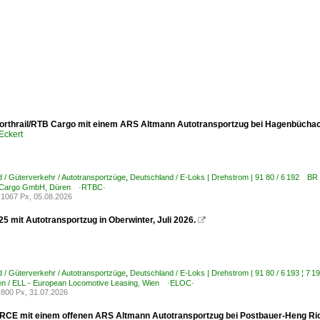
orthrail/RTB Cargo mit einem ARS Altmann Autotransportzug bei Hagenbüchac
Eckert
 / Güterverkehr / Autotransportzüge
,
Deutschland / E-Loks | Drehstrom | 91 80 / 6 192 B
n Cargo GmbH, Düren ·RTBC·
1067 Px, 05.08.2026
5 mit Autotransportzug in Oberwinter, Juli 2026.

 / Güterverkehr / Autotransportzüge
,
Deutschland / E-Loks | Drehstrom | 91 80 / 6 193 ¦
n / ELL - European Locomotive Leasing, Wien ·ELOC·
800 Px, 31.07.2026
RCE mit einem offenen ARS Altmann Autotransportzug bei Postbauer-Heng Ric