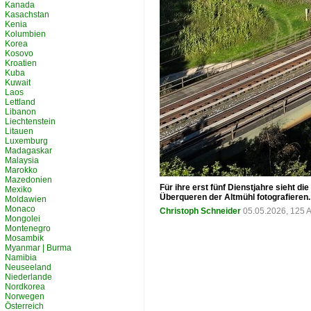
Kanada
Kasachstan
Kenia
Kolumbien
Korea
Kosovo
Kroatien
Kuba
Kuwait
Laos
Lettland
Libanon
Liechtenstein
Litauen
Luxemburg
Madagaskar
Malaysia
Marokko
Mazedonien
Für ihre erst fünf Dienstjahre sieht d
Mexiko
Überqueren der Altmühl fotografieren
Moldawien
Monaco
Christoph Schneider
05.05.2026, 125 
Mongolei
Montenegro
Mosambik
Myanmar | Burma
Namibia
Neuseeland
Niederlande
Nordkorea
Norwegen
Österreich