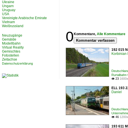
Ukraine
Ungarn
Uruguay
USA
Vereinigte Arabische Emirate
Vietnam
Weißrussland
0
Kommentare,
Alle Kommentare
Neuzugänge
Gemälde
Kommentar verfassen
Modellbahn
Virtual Reality
192 015 N
Gemischtes
Korbinian 
Fotostellen
Zeitachse
Datenschutzerklärung
Deutschland
Rurtalbah
23
1600x

ELL 193 22
Daniel
Deutschland
Unternehme
46
1200x

193 611 M