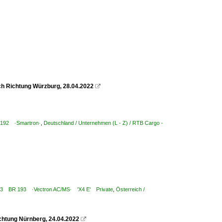
h Richtung Würzburg, 28.04.2022

R 192 ·Smartron·
,
Deutschland / Unternehmen (L - Z) / RTB Cargo -
 7 193 BR 193 ·Vectron AC/MS· 'X4 E' Private
,
Österreich /
htung Nürnberg, 24.04.2022
