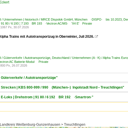
Eckert
d / Unternehmen | historisch / MRCE Dispolok GmbH, München ·DISPO· bis 10.2023
,
Deu
| 91 80 / 6 193 ¦ 7 193 BR 193 ·Vectron AC/MS· 'X4 E' Private
1067 Px, 30.07.2026
lpha Trains mit Autotransportzug in Oberwinter, Juli 2026.

 / Güterverkehr / Autotransportzüge
,
Deutschland / Unternehmen (A - K) / Alpha Trains 
ctron AC Batterie-Modul· Private
800 Px, 26.07.2026
/ Güterverkehr / Autotransportzüge"
/ Strecken | KBS 800-999 / 990 (München–) Ingolstadt Nord – Treuchtlingen"
/ E-Loks | Drehstrom | 91 80 / 6 192 BR 192 ·Smartron·"
> Landkreis Weißenburg-Gunzenhausen > Treuchtlingen